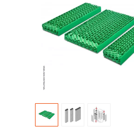
Brumisateur d'air
Coffret de brumisation
Ventilateur brumisateur
Ventilateur / extracteur d'air mobile
Brasseur d'air
Ventilateur fixe
Ventilateur industriel
Ventilateur de chantier
Ventilateur centrifuge
Ventilateur de sol
Ventilateur sur pied
Ventilateur de bureau
Ventilateur de table
Extracteur d'air mural
Extracteur d'air mural hélicoïde
Extracteur d'air mural centrifuge
Extracteur d'air mural ATEX
Extracteur d'air mural résidentiel