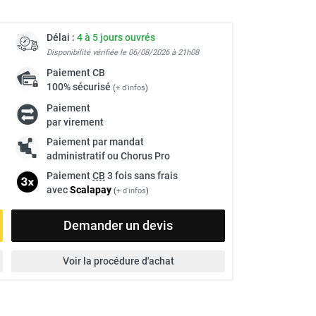
Délai :
4 à 5 jours ouvrés
Disponibilité vérifiée le 06/08/2026 à 21h08
Paiement
CB
100% sécurisé
(
+ d'infos
)
Paiement
par virement
Paiement par mandat
administratif ou Chorus Pro
Paiement
CB
3 fois sans frais
avec
Scalapay
(
+ d'infos
)
Demander un devis
Voir la procédure d'achat