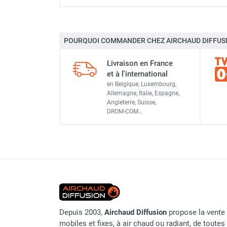
Chauffage FARM au gaz
Chauffage FARM au fioul
Chauffage d'atelier granulés / bois /
POURQUOI COMMANDER CHEZ AIRCHAUD DIFFUSI
Marque
carton
Chaudière fixe à eau
Livraison en France
Référence fournisseur
Aérotherme fixe mural
et à l'international
Aérotherme électrique
en Belgique, Luxembourg,
Code EAN
Allemagne, Italie, Espagne,
Aérotherme au gaz
Angleterre, Suisse,
Classement produit
Aérotherme à eau chaude ou froide
DROM-COM…
Aérotherme au fioul
Aérotherme pompe à chaleur
(détente directe)
Chauffage mobile électrique, fioul et
gaz
Chauffage mobile électrique
Chauffage électrique soufflant
Chauffage haute température pour
Depuis 2003,
Airchaud Diffusion
propose la vente 
étuvage industriel ou destruction
mobiles et fixes, à air chaud ou radiant, de toutes 