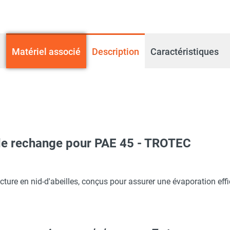
Matériel associé
Description
Caractéristiques
 de rechange pour PAE 45 - TROTEC
ateur d'air PAE 45 - TROTEC
ture en nid-d'abeilles, conçus pour assurer une évaporation eff