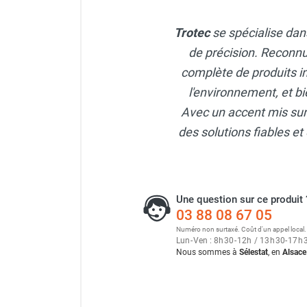
Neutraliseur d'odeur
Hygiène
Trotec
se spécialise dans
Sèche-main et sèche-cheveux
de précision. Reconnu
Distributeur de savon
complète de produits i
Chauffage fixe atelier
l'environnement, et bi
Chauffage d'atelier fixe au fioul et
GNR
Avec un accent mis sur l
Chauffage au fioul avec réservoir
des solutions fiables et 
intégré
Chauffage au fioul à raccorder sur
citerne
Aérotherme au fioul
Une question sur ce produit 
Chauffage polycombustible / huile
03 88 08 67 05
Chauffage d'atelier fixe avec brûleur
Numéro non surtaxé. Coût d'un appel local.
gaz
Lun
-
Ven : 8
h
30
-
12
h
/ 13
h
30
-
17
h
Nous sommes à
Sélestat
, en
Alsace
Chauffage d'atelier suspendu
Chauffage suspendu au fioul
Chauffage suspendu au gaz
Chauffage FARM