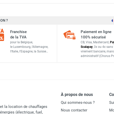
ON ?
Trotec
Franchise
Paiement en ligne
7710000067
de la TVA
100% sécurisé
pour la Belgique,
CB, Visa, Mastercard,
Pa
4052138104248
le Luxembourg,
l'Allemagne,
Scalapay
,
3x ou 4x sans 
l'Italie,
l'Espagne,
la Suisse…
virement bancaire
, man
PIECES DETACHEES
administratif
(Chorus Pr
À propos de nous
C
Qui sommes-nous ?
Su
et la location de chauffages
Nous contacter
Mo
énergies (électrique, fuel,