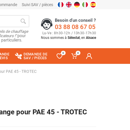
 commande
Suivi SAV / pièces
Besoin d'un conseil ?
03 88 08 67 05
ils de chauffage
Lu
-
Ve
: 8
h
30
-
12
h
/ 13
h
30
-
17
h
30
cateurs !"
pour
Nous sommes à
Sélestat
, en
Alsace
 particuliers.
0
0
ANDE
DEMANDE DE
EVIS
SAV / PIÈCES
pour PAE 45 - TROTEC
change pour PAE 45 - TROTEC