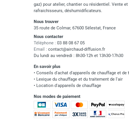
punaises de lit
gaz) pour atelier, chantier ou résidentiel. Vente e
Chauffage électrique infrarouge
rafraichisseurs, déshumidificateurs.
Chauffage électrique par convection
Nous trouver
Chauffage mobile au fioul et GNR
35 route de Colmar, 67600 Sélestat, France
Chauffage fioul soufflant avec
cheminée et réservoir intégré
Nous contacter
Téléphone :
03 88 08 67 05
Chauffage fioul soufflant avec
Email :
contact@airchaud-diffusion.fr
cheminée à raccorder sur citerne
Du lundi au vendredi : 8h30-12h et 13h30-17h30
Chauffage fioul soufflant sans
cheminée à combustion directe
En savoir plus
Chauffage fioul
•
Conseils d'achat d'appareils de chauffage et de t
infrarouge/rayonnant
•
Lexique du chauffage et du traitement de l'air
Chauffage mobile au gaz propane /
•
Location d'appareils de chauffage
butane
Nos modes de paiement
Chauffage mobile au gaz à
combustion directe
Chauffage mobile au gaz à
combustion indirecte
Chauffage mobile au gaz rayonnant