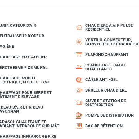
URIFICATEUR D'AIR
CHAUDIÈRE À AIR PULSÉ
RÉSIDENTIEL
EUTRALISEUR D'ODEUR
VENTILO-CONVECTEUR,
CONVECTEUR ET RADIATEU
YGIÈNE
PLAFOND CHAUFFANT
HAUFFAGE FIXE ATELIER
PLANCHER ET CÂBLE
ÉROTHERME FIXE MURAL
CHAUFFANTS
HAUFFAGE MOBILE
CÂBLE ANTI-GEL
LECTRIQUE, FIOUL ET GAZ
BRÛLEUR CHAUDIÈRE
HAUFFAGE POUR SERRE ET
ÂTIMENT D'ÉLEVAGE
CUVE ET STATION DE
DISTRIBUTION
IDEAU D'AIR ET RIDEAU
AYONNANT
POMPE DE DISTRIBUTION
ARASOL CHAUFFANT ET
ADIANT INFRAROUGE SUR MÂT
BAC DE RÉTENTION
HAUFFAGE INFRAROUGE FIXE