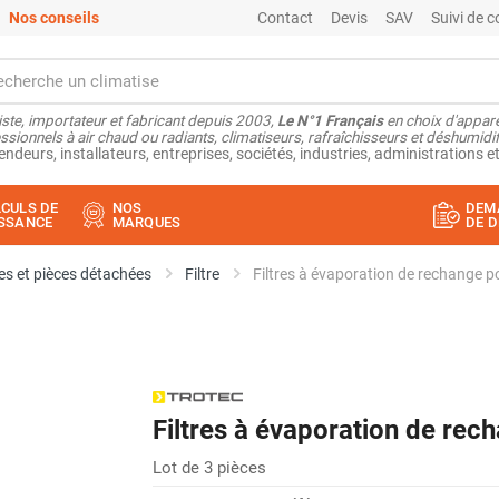
Nos conseils
Contact
Devis
SAV
Suivi de
ste, importateur et fabricant depuis 2003,
Le N°1 Français
en choix d'appare
ssionnels à air chaud ou radiants, climatiseurs, rafraîchisseurs et déshumidifi
endeurs, installateurs, entreprises, sociétés, industries, administrations et
CULS DE
NOS
DEM
SSANCE
MARQUES
DE D
s et pièces détachées
Filtre
Filtres à évaporation de rechange 
Filtres à évaporation de re
Lot de 3 pièces