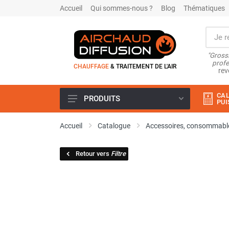
Accueil
Qui sommes-nous ?
Blog
Thématiques
"Grossi
profe
CHAUFFAGE
& TRAITEMENT DE L'AIR
rev
CAL
PRODUITS
PUI
Airchaud Location
Accueil
Catalogue
Accessoires, consommable
Climatiseur
Climatiseur mobile
Retour vers
Filtre
Climatiseur mobile résidentiel et
tertiaire
Climatiseur fixe
Rafraîchisseur d'air
Rafraichisseur d'air mobile
Rafraîchisseur d'air gainable
Rafraichisseur d’air fixe