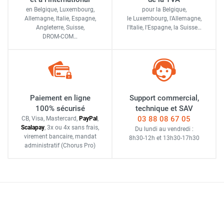
en Belgique, Luxembourg,
pour la Belgique,
Allemagne, Italie, Espagne,
le Luxembourg,
l'Allemagne,
Angleterre, Suisse,
l'Italie,
l'Espagne,
la Suisse…
DROM-COM…
Paiement en ligne
Support commercial,
100% sécurisé
technique et SAV
03 88 08 67 05
CB, Visa, Mastercard,
Pay
Pal
,
Scalapay
,
3x ou 4x sans frais
,
Du lundi au vendredi :
virement bancaire
, mandat
8h30-12h
et
13h30-17h30
administratif
(Chorus Pro)