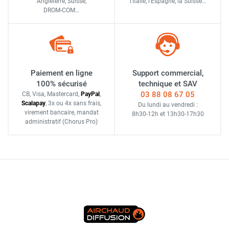
Angleterre, Suisse,
l'Italie,
l'Espagne,
la Suisse…
DROM-COM…
Paiement en ligne
Support commercial,
100% sécurisé
technique et SAV
03 88 08 67 05
CB, Visa, Mastercard,
Pay
Pal
,
Scalapay
,
3x ou 4x sans frais
,
Du lundi au vendredi :
virement bancaire
, mandat
8h30-12h
et
13h30-17h30
administratif
(Chorus Pro)