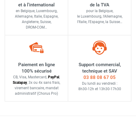
et à l'international
de la TVA
en Belgique, Luxembourg,
pour la Belgique,
Allemagne, Italie, Espagne,
le Luxembourg,
l'Allemagne,
Angleterre, Suisse,
l'Italie,
l'Espagne,
la Suisse…
DROM-COM…
Paiement en ligne
Support commercial,
100% sécurisé
technique et SAV
03 88 08 67 05
CB, Visa, Mastercard,
Pay
Pal
,
Scalapay
,
3x ou 4x sans frais
,
Du lundi au vendredi :
virement bancaire
, mandat
8h30-12h
et
13h30-17h30
administratif
(Chorus Pro)