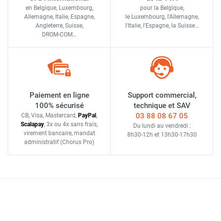
en Belgique, Luxembourg,
pour la Belgique,
Allemagne, Italie, Espagne,
le Luxembourg,
l'Allemagne,
Angleterre, Suisse,
l'Italie,
l'Espagne,
la Suisse…
DROM-COM…
Paiement en ligne
Support commercial,
100% sécurisé
technique et SAV
03 88 08 67 05
CB, Visa, Mastercard,
Pay
Pal
,
Scalapay
,
3x ou 4x sans frais
,
Du lundi au vendredi :
virement bancaire
, mandat
8h30-12h
et
13h30-17h30
administratif
(Chorus Pro)