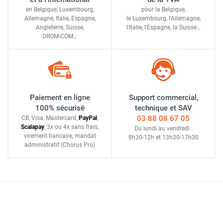
en Belgique, Luxembourg,
pour la Belgique,
Allemagne, Italie, Espagne,
le Luxembourg,
l'Allemagne,
Angleterre, Suisse,
l'Italie,
l'Espagne,
la Suisse…
DROM-COM…
Paiement en ligne
Support commercial,
100% sécurisé
technique et SAV
03 88 08 67 05
CB, Visa, Mastercard,
Pay
Pal
,
Scalapay
,
3x ou 4x sans frais
,
Du lundi au vendredi :
virement bancaire
, mandat
8h30-12h
et
13h30-17h30
administratif
(Chorus Pro)