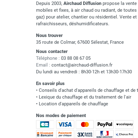
punaises de lit
Depuis 2003,
Airchaud Diffusion
propose la vente 
Chauffage électrique infrarouge
mobiles et fixes, à air chaud ou radiant, de toutes 
Chauffage électrique par convection
gaz) pour atelier, chantier ou résidentiel. Vente e
rafraichisseurs, déshumidificateurs.
Chauffage mobile au fioul et GNR
Chauffage fioul soufflant avec
Nous trouver
cheminée et réservoir intégré
35 route de Colmar, 67600 Sélestat, France
Chauffage fioul soufflant avec
Nous contacter
cheminée à raccorder sur citerne
Téléphone :
03 88 08 67 05
Chauffage fioul soufflant sans
Email :
contact@airchaud-diffusion.fr
cheminée à combustion directe
Du lundi au vendredi : 8h30-12h et 13h30-17h30
Chauffage fioul
infrarouge/rayonnant
En savoir plus
•
Conseils d'achat d'appareils de chauffage et de t
Chauffage mobile au gaz propane /
•
Lexique du chauffage et du traitement de l'air
butane
•
Location d'appareils de chauffage
Chauffage mobile au gaz à
combustion directe
Nos modes de paiement
Chauffage mobile au gaz à
combustion indirecte
Chauffage mobile au gaz rayonnant