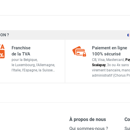
ON ?
Trotec
Franchise
Paiement en ligne
7160000524
de la TVA
100% sécurisé
pour la Belgique,
CB, Visa, Mastercard,
Pa
4052138102756
le Luxembourg,
l'Allemagne,
Scalapay
,
3x ou 4x sans 
l'Italie,
l'Espagne,
la Suisse…
virement bancaire
, man
PIECES DETACHEES
administratif
(Chorus Pr
À propos de nous
C
Qui sommes-nous ?
Su