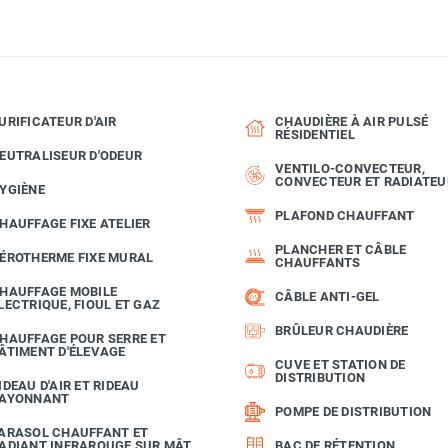
URIFICATEUR D'AIR
CHAUDIÈRE À AIR PULSÉ
RÉSIDENTIEL
EUTRALISEUR D'ODEUR
VENTILO-CONVECTEUR,
CONVECTEUR ET RADIATEU
YGIÈNE
PLAFOND CHAUFFANT
HAUFFAGE FIXE ATELIER
PLANCHER ET CÂBLE
ÉROTHERME FIXE MURAL
CHAUFFANTS
HAUFFAGE MOBILE
CÂBLE ANTI-GEL
LECTRIQUE, FIOUL ET GAZ
BRÛLEUR CHAUDIÈRE
HAUFFAGE POUR SERRE ET
ÂTIMENT D'ÉLEVAGE
CUVE ET STATION DE
DISTRIBUTION
IDEAU D'AIR ET RIDEAU
AYONNANT
POMPE DE DISTRIBUTION
ARASOL CHAUFFANT ET
ADIANT INFRAROUGE SUR MÂT
BAC DE RÉTENTION