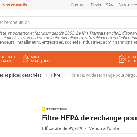
Nos conseils
Contact
Devis
SAV
Suivi de
ste, importateur et fabricant depuis 2003,
Le N°1 Français
en choix d'appare
ssionnels à air chaud ou radiants, climatiseurs, rafraîchisseurs et déshumidifi
endeurs, installateurs, entreprises, sociétés, industries, administrations et
CULS DE
NOS
DEM
SSANCE
MARQUES
DE D
s et pièces détachées
Filtre
Filtre HEPA de rechange pour Airgo
Filtre HEPA de rechange pou
Efficacité de 99,97% • Vendu à l'unité