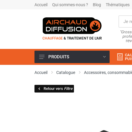
Accueil
Qui sommes-nous ?
Blog
Thématiques
"Grossi
profe
CHAUFFAGE
& TRAITEMENT DE L'AIR
rev
CAL
PRODUITS
PUI
Airchaud Location
Accueil
Catalogue
Accessoires, consommable
Climatiseur
Climatiseur mobile
Retour vers
Filtre
Climatiseur mobile résidentiel et
tertiaire
Climatiseur fixe
Rafraîchisseur d'air
Rafraichisseur d'air mobile
Rafraîchisseur d'air gainable
Rafraichisseur d’air fixe