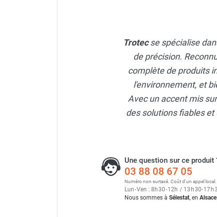
Neutraliseur d'odeur
Hygiène
Sèche-main et sèche-cheveux
Trotec
se spécialise dans
Distributeur de savon
Chauffage fixe atelier
de précision. Reconnu
Chauffage d'atelier fixe au fioul et
complète de produits i
GNR
l'environnement, et bi
Chauffage au fioul avec réservoir
Avec un accent mis sur l
intégré
des solutions fiables et 
Chauffage au fioul à raccorder sur
citerne
Aérotherme au fioul
Chauffage polycombustible / huile
Chauffage d'atelier fixe avec brûleur
Une question sur ce produit 
03 88 08 67 05
gaz
Chauffage d'atelier suspendu
Numéro non surtaxé. Coût d'un appel local.
Lun
-
Ven : 8
h
30
-
12
h
/ 13
h
30
-
17
h
Chauffage suspendu au fioul
Nous sommes à
Sélestat
, en
Alsace
Chauffage suspendu au gaz
Chauffage FARM