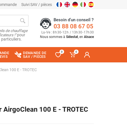
 commande
Suivi SAV / pièces
Besoin d'un conseil ?
03 88 08 67 05
ils de chauffage
Lu
-
Ve
: 8
h
30
-
12
h
/ 13
h
30
-
17
h
30
cateurs !"
pour
Nous sommes à
Sélestat
, en
Alsace
 particuliers.
0
0
ANDE
DEMANDE DE
EVIS
SAV / PIÈCES
Clean 100 E - TROTEC
r AirgoClean 100 E - TROTEC