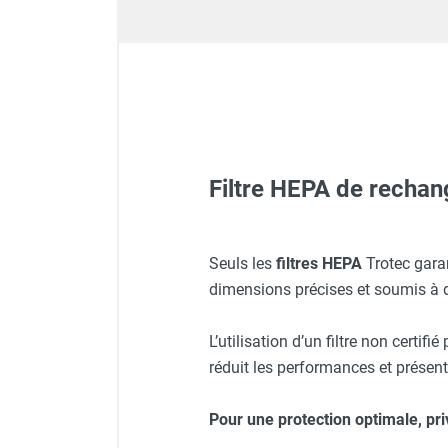
Déstratificateur ventilateur de
plafond
Déstratificateur industriel à pales
Déstratificateur industriel caréné
Déstratificateur de plafond design
Déstratificateur Airius
VMC
Caisson d'Extraction VMC Collective
Filtre HEPA de recha
Caisson d'Extraction VMC tertiaire
Déshumidificateur d'air
Déshumidificateur mobile
Purificateur d'air design H
Seuls les
filtres HEPA
Trotec gara
professionnel
dimensions précises et soumis à de
Déshumidificateur fixe
Déshumidificateur de maison et de
L’utilisation d’un filtre non certif
confort
réduit les performances et présent
Déshumidificateur à adsorption /
Déshydrateur
Humidificateur d'air
Pour une protection optimale, priv
Purificateur d'air