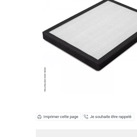
Brumisateur d'air
Coffret de brumisation
Ventilateur brumisateur
Ventilateur / extracteur d'air mobile
Brasseur d'air
Ventilateur fixe
Ventilateur industriel
Ventilateur de chantier
Ventilateur centrifuge
Ventilateur de sol
Ventilateur sur pied
Ventilateur de bureau
Ventilateur de table
Extracteur d'air mural
Extracteur d'air mural hélicoïde
Extracteur d'air mural centrifuge
Imprimer cette page
Je souhaite être rappelé
Extracteur d'air mural ATEX
Extracteur d'air mural résidentiel