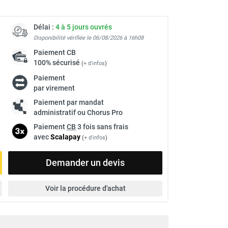
Délai :
4 à 5 jours ouvrés
Disponibilité vérifiée le 06/08/2026 à 16h08
Paiement
CB
100% sécurisé
(
+ d'infos
)
Paiement
par virement
Paiement par mandat
administratif ou Chorus Pro
Paiement
CB
3 fois sans frais
avec
Scalapay
(
+ d'infos
)
Demander un devis
Voir la procédure d'achat