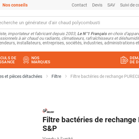
Nos conseils
Contact
Devis
SAV
Suivi de
ste, importateur et fabricant depuis 2003,
Le N°1 Français
en choix d'appare
ssionnels à air chaud ou radiants, climatiseurs, rafraîchisseurs et déshumidifi
endeurs, installateurs, entreprises, sociétés, industries, administrations et
CULS DE
NOS
DEM
SSANCE
MARQUES
DE D
s et pièces détachées
Filtre
Filtre bactéries de rechange PURE
Filtre bactéries de rechan
S&P
Vendu à l'unité