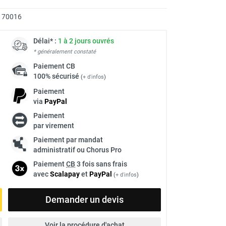
170016
Délai* :
1 à 2 jours ouvrés
* généralement constaté
Paiement
CB
100% sécurisé
(
+ d'infos
)
Paiement
via
Pay
Pal
Paiement
par virement
Paiement par mandat
administratif ou Chorus Pro
Paiement
CB
3 fois sans frais
avec
Scalapay
et
Pay
Pal
(
+ d'infos
)
Demander un devis
Voir la procédure d'achat