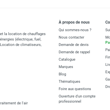
Espagne
8445325137574
PIECES DETACHEES
À propos de nous
C
Qui sommes-nous ?
Su
et la location de chauffages
Nous contacter
Mo
énergies (électrique, fuel,
Pa
t Location de climatiseurs,
Demande de devis
Pa
Demande de rappel
Fi
Catalogue
Li
Marques
Ex
Blog
Ga
Thématiques
Dr
Foire aux questions
Ouverture d'un compte
professionnel
raitement de l'air