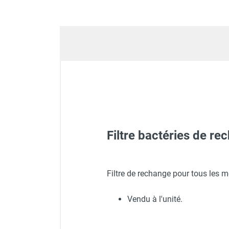
Déstratificateur ventilateur de
plafond
Déstratificateur industriel à pales
Déstratificateur industriel caréné
Déstratificateur de plafond design
Déstratificateur Airius
VMC
Caisson d'Extraction VMC Collective
Caisson d'Extraction VMC tertiaire
Déshumidificateur d'air
Déshumidificateur mobile
Filtre bactéries de 
professionnel
Déshumidificateur fixe
Déshumidificateur de maison et de
Purificateur d'air double f
Filtre de rechange pour tous les 
confort
Déshumidificateur à adsorption /
Vendu à l'unité.
Déshydrateur
Purificateur d'air double f
Humidificateur d'air
Purificateur d'air