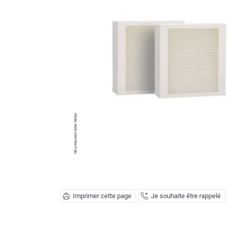
Brumisateur d'air
Coffret de brumisation
Ventilateur brumisateur
Ventilateur / extracteur d'air mobile
Brasseur d'air
Ventilateur fixe
Ventilateur industriel
Ventilateur de chantier
Ventilateur centrifuge
Ventilateur de sol
Ventilateur sur pied
Ventilateur de bureau
Ventilateur de table
Extracteur d'air mural
Extracteur d'air mural hélicoïde
Extracteur d'air mural centrifuge
Imprimer cette page
Je souhaite être rappelé
Extracteur d'air mural ATEX
Extracteur d'air mural résidentiel