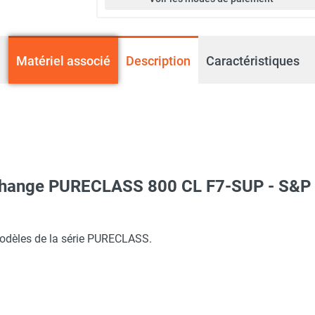
Matériel associé
Description
Caractéristiques
rechange PURECLASS 800 CL F7-SUP - S&P
lux décentralisé PURECLASS 800 PH DI CO₂ CP - S&P
modèles de la série PURECLASS.
lux décentralisé PURECLASS 800 CL CP - S&P