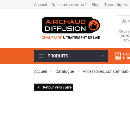
Accueil
Qui sommes-nous ?
Blog
Thématiques
"Grossi
profe
CHAUFFAGE
& TRAITEMENT DE L'AIR
rev
CAL
PRODUITS
PUI
Airchaud Location
Accueil
Catalogue
Accessoires, consommable
Climatiseur
Climatiseur mobile
Retour vers
Filtre
Climatiseur mobile résidentiel et
tertiaire
Climatiseur fixe
Rafraîchisseur d'air
Rafraichisseur d'air mobile
Rafraîchisseur d'air gainable
Rafraichisseur d’air fixe