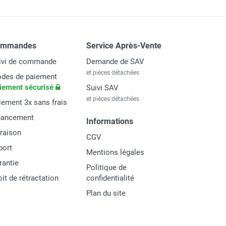
ommandes
Service Après-Vente
ivi de commande
Demande de SAV
et pièces détachées
des de paiement
iement sécurisé
Suivi SAV
et pièces détachées
iement 3x sans frais
nancement
Informations
vraison
CGV
port
Mentions légales
rantie
Politique de
oit de rétractation
confidentialité
Plan du site