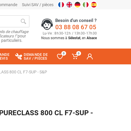
 commande
Suivi SAV / pièces
Besoin d'un conseil ?
03 88 08 67 05
ils de chauffage
Lu
-
Ve
: 8
h
30
-
12
h
/ 13
h
30
-
17
h
30
cateurs !"
pour
Nous sommes à
Sélestat
, en
Alsace
 particuliers.
0
0
ANDE
DEMANDE DE
EVIS
SAV / PIÈCES
CLASS 800 CL F7-SUP - S&P
ge PURECLASS 800 CL F7-SUP -