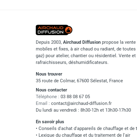
Origine
Chauffage FARM au gaz
Code EAN
Chauffage FARM au fioul
Chauffage d'atelier granulés / bois /
Classement produit
carton
Chaudière fixe à eau
Depuis 2003,
Airchaud Diffusion
propose la vente 
Aérotherme fixe mural
mobiles et fixes, à air chaud ou radiant, de toutes 
Aérotherme électrique
gaz) pour atelier, chantier ou résidentiel. Vente e
Aérotherme au gaz
rafraichisseurs, déshumidificateurs.
Aérotherme à eau chaude ou froide
Aérotherme au fioul
Nous trouver
Aérotherme pompe à chaleur
35 route de Colmar, 67600 Sélestat, France
(détente directe)
Nous contacter
Chauffage mobile électrique, fioul et
Téléphone :
03 88 08 67 05
gaz
Email :
contact@airchaud-diffusion.fr
Chauffage mobile électrique
Du lundi au vendredi : 8h30-12h et 13h30-17h30
Chauffage électrique soufflant
En savoir plus
Chauffage haute température pour
•
Conseils d'achat d'appareils de chauffage et de t
étuvage industriel ou destruction
•
Lexique du chauffage et du traitement de l'air