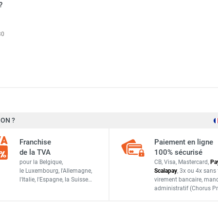
?
lux décentralisé PURECLASS 800 CL DI CO₂ CP - S&P
30
lux décentralisé PURECLASS 800 CL PH CO₂ CP - S&P
lux décentralisé PURECLASS 800 CL DC CO₂ CP - S&P
ON ?
441 x 365 x 48 mm
Franchise
Paiement en ligne
de la TVA
100% sécurisé
pour la Belgique,
CB, Visa, Mastercard,
Pa
le Luxembourg,
l'Allemagne,
Scalapay
,
3x ou 4x sans 
S&P France / Unelvent
l'Italie,
l'Espagne,
la Suisse…
virement bancaire
, man
administratif
(Chorus Pr
170016