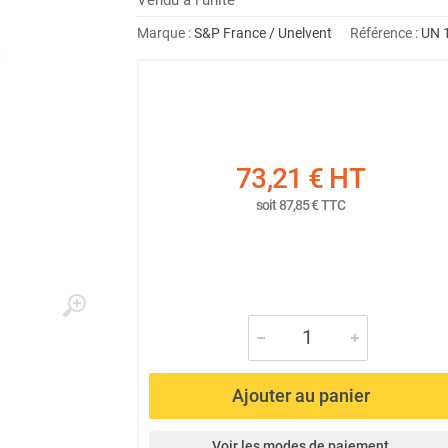
Marque :
S&P France / Unelvent
Référence :
UN 
73,21 €
HT
soit
87,85 €
TTC
Ajouter au panier
Voir les modes de paiement