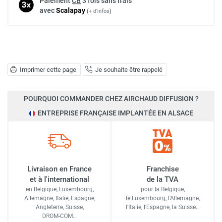
Paiement
CB
3 fois sans frais
avec
Scalapay
(
+ d'infos
)
Imprimer cette page
Je souhaite être rappelé
POURQUOI COMMANDER CHEZ AIRCHAUD DIFFUSION ?
ENTREPRISE FRANÇAISE IMPLANTÉE EN ALSACE
Livraison en France
Franchise
et à l'international
de la TVA
en Belgique, Luxembourg,
pour la Belgique,
Allemagne, Italie, Espagne,
le Luxembourg,
l'Allemagne,
Angleterre, Suisse,
l'Italie,
l'Espagne,
la Suisse…
DROM-COM…