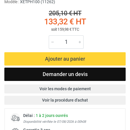
Modèle :
XETPH100 (11262)
205,10 €
HT
133,32 €
HT
soit
159,98 €
TTC
Ajouter au panier
Demander un devis
Voir les modes de paiement
Voir la procédure d'achat
Délai :
1 à 2 jours ouvrés
Disponibilité vérifiée le 07/08/2026 à 00h08
Garantie 3 ans