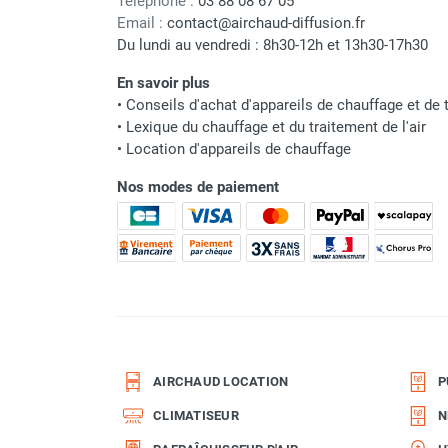
Téléphone :
03 88 08 67 05
Parasol chauffant et radiant
Email :
contact@airchaud-diffusion.fr
Du lundi au vendredi : 8h30-12h et 13h30-17h30
infrarouge sur mât
Parasol chauffant à gaz
En savoir plus
Parasol chauffant et radiant sur
•
Conseils d'achat d'appareils de chauffage et de t
mât électrique
•
Lexique du chauffage et du traitement de l'air
Chauffe terrasse aux pellets
•
Location d'appareils de chauffage
Chauffage infrarouge fixe mur et
Nos modes de paiement
plafond
Chauffage radiant électrique
Chauffage Infrarouge électrique fixe
Panneau rayonnant
Lustre infrarouge électrique
suspendu
Réglette et cassette rayonnante
Chauffage tube radiant et radiant
lumineux au gaz
AIRCHAUD LOCATION
P
Chauffage radiant tube suspendu
CLIMATISEUR
N
au gaz