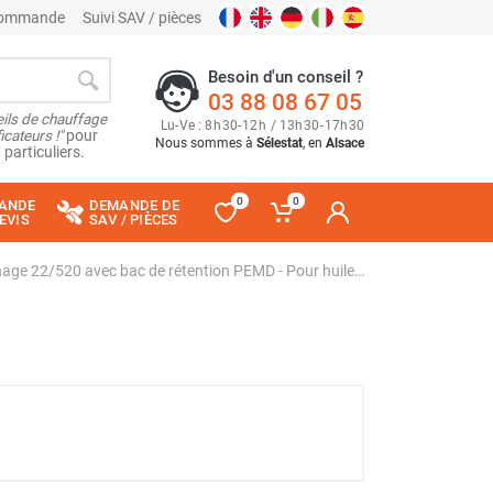
 commande
Suivi SAV / pièces
Besoin d'un conseil ?
03 88 08 67 05
ils de chauffage
Lu
-
Ve
: 8
h
30
-
12
h
/ 13
h
30
-
17
h
30
cateurs !"
pour
Nous sommes à
Sélestat
, en
Alsace
 particuliers.
0
0
ANDE
DEMANDE DE
EVIS
SAV / PIÈCES
Extension pour rayonnage 22/520 avec bac de rétention PEMD - Pour huiles, fioul, gasoil, produits chimiques - CEMO