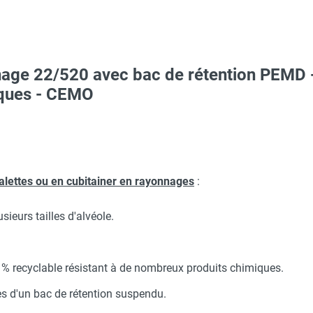
age 22/520 avec bac de rétention PEMD - P
ARNA
iques - CEMO
 avec protège-menton Smartguard PE 10H - HUSQVARNA
Taille XL - HUSQVARNA
alettes ou en cubitainer en rayonnages
:
ieurs tailles d'alvéole.
O - HUSQVARNA
 % recyclable résistant à de nombreux produits chimiques.
aille S - HUSQVARNA
ses d'un bac de rétention suspendu.