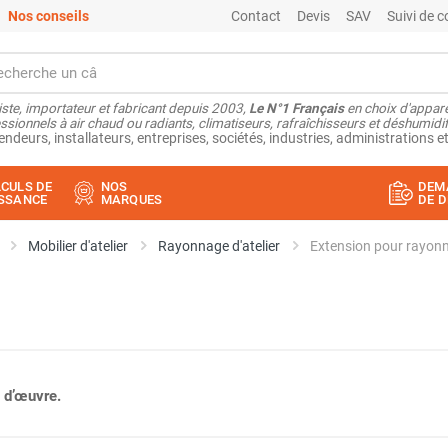
Nos conseils
Contact
Devis
SAV
Suivi de
ste, importateur et fabricant depuis 2003,
Le N°1 Français
en choix d'appare
ssionnels à air chaud ou radiants, climatiseurs, rafraîchisseurs et déshumidifi
endeurs, installateurs, entreprises, sociétés, industries, administrations et
CULS DE
NOS
DEM
SSANCE
MARQUES
DE D
Mobilier d'atelier
Rayonnage d'atelier
 d’œuvre.