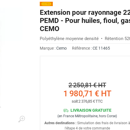
Extension pour rayonnage 22
PEMD - Pour huiles, fioul, ga
CEMO
Polyéthylène moyenne densité • Rétention 520
Marque :
Cemo
Référence :
CE 11465
2 250,81 €
HT
1 980,71 €
HT
soit
2 376,85 €
TTC
LIVRAISON GRATUITE
(en France Métropolitaine, hors Corse)
Autres destinations :
Simulation des frais de livraison 
l'étape 4 de votre commande