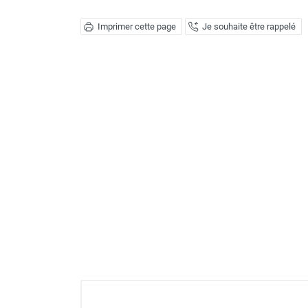
Déstratificateur ventilateur de
plafond
Imprimer cette page
Je souhaite être rappelé
Déstratificateur industriel à pales
Déstratificateur industriel caréné
Déstratificateur de plafond design
Déstratificateur Airius
VMC
Caisson d'Extraction VMC Collective
Caisson d'Extraction VMC tertiaire
Déshumidificateur d'air
Déshumidificateur mobile
professionnel
Déshumidificateur fixe
Déshumidificateur de maison et de
confort
Déshumidificateur à adsorption /
Déshydrateur
Humidificateur d'air
Purificateur d'air