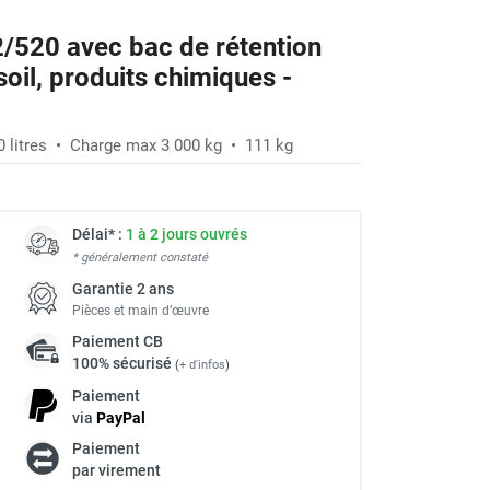
/520 avec bac de rétention
soil, produits chimiques -
 litres • Charge max 3 000 kg • 111 kg
Délai* :
1 à 2 jours ouvrés
* généralement constaté
Garantie 2 ans
Pièces et main d’œuvre
Paiement
CB
100% sécurisé
(
+ d'infos
)
Paiement
via
Pay
Pal
Paiement
à
par virement