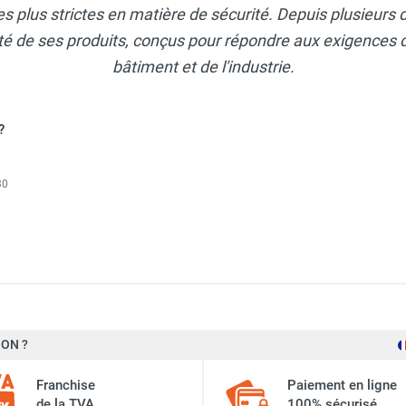
s plus strictes en matière de sécurité. Depuis plusieurs d
lité de ses produits, conçus pour répondre aux exigences 
bâtiment et de l'industrie.
?
30
220 litres et caillebotis pour petits récipients - Pour huiles, lu
ON ?
Polyéthylène moyenne densité, acier galvanisé, acier inox
 - Pour huiles, fioul, gasoil, produits chimiques - CEMO
Franchise
Paiement en ligne
4 mm en moyenne
de la TVA
100% sécurisé