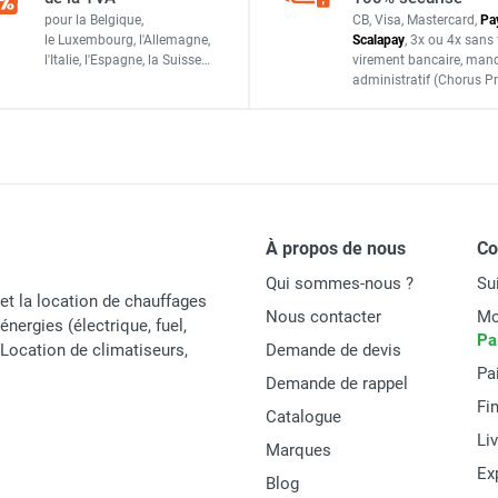
t et caillebotis petits récipients - Pour huiles, lubrifiants - C
pour la Belgique,
CB, Visa, Mastercard,
Pa
Voir tableau des compatibilités via fiche produit
le Luxembourg,
l'Allemagne,
Scalapay
,
3x ou 4x sans 
l'Italie,
l'Espagne,
la Suisse…
virement bancaire
, man
239 x 110 x 300 cm
administratif
(Chorus Pr
/405 avec bac de rétention PEMD - Pour huiles, fioul, gasoil, p
520 litres
3 000 kg
/520 avec bac de rétention PEMD - Pour huiles, fioul, gasoil, p
111 kg
À propos de nous
C
Qui sommes-nous ?
Su
et la location de chauffages
Nous contacter
Mo
énergies (électrique, fuel,
Cemo
Pa
t Location de climatiseurs,
Demande de devis
Pa
11465
Demande de rappel
Fi
Catalogue
4052886439227
Li
Marques
MATERIEL
Ex
Blog