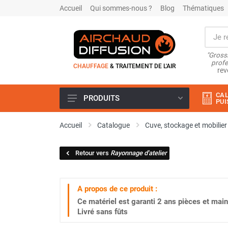
Accueil
Qui sommes-nous ?
Blog
Thématiques
"Grossi
profe
CHAUFFAGE
& TRAITEMENT DE L'AIR
rev
CAL
PRODUITS
PUI
Airchaud Location
Accueil
Catalogue
Cuve, stockage et mobilier
Climatiseur
Climatiseur mobile
Retour vers
Rayonnage d'atelier
Climatiseur mobile résidentiel et
tertiaire
Climatiseur fixe
A propos de ce produit :
Rafraîchisseur d'air
Ce matériel est garanti
2 ans
pièces et main
Rafraichisseur d'air mobile
Livré sans fûts
Rafraîchisseur d'air gainable
Rafraichisseur d’air fixe