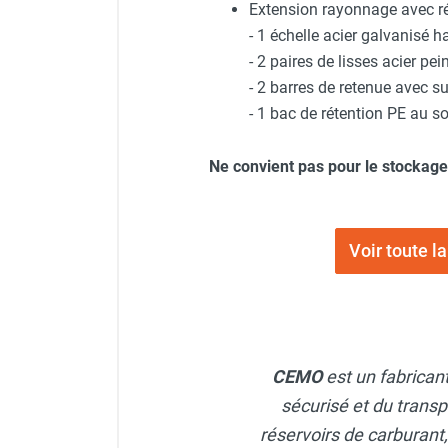
Extension rayonnage avec rét
Chauffage FARM au gaz
- 1 échelle acier galvanisé h
Chauffage FARM au fioul
- 2 paires de lisses acier pein
Chauffage d'atelier granulés / bois /
- 2 barres de retenue avec s
carton
- 1 bac de rétention PE au sol
Chaudière fixe à eau
Aérotherme fixe mural
Ne convient pas pour le stockage
Aérotherme électrique
Aérotherme au gaz
Aérotherme à eau chaude ou froide
Aérotherme au fioul
Voir toute
Aérotherme pompe à chaleur
(détente directe)
Chauffage mobile électrique, fioul et
gaz
Chauffage mobile électrique
CEMO
est un fabrican
Chauffage électrique soufflant
sécurisé et du transp
Chauffage haute température pour
étuvage industriel ou destruction
réservoirs de carburant