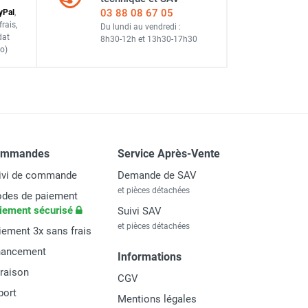
EMO
03 88 08 67 05
y
Pal
,
frais
,
Du lundi au vendredi :
dat
8h30-12h
et
13h30-17h30
o)
roduits chimiques - CEMO
roduits chimiques - CEMO
ommandes
Service Après-Vente
ivi de commande
Demande de SAV
et pièces détachées
des de paiement
iement sécurisé
Suivi SAV
et pièces détachées
iement 3x sans frais
nancement
Informations
vraison
CGV
port
Mentions légales