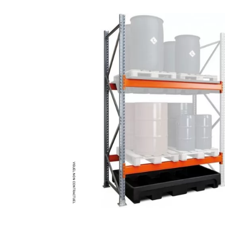
Brumisateur d'air
Coffret de brumisation
Ventilateur brumisateur
Ventilateur / extracteur d'air mobile
Brasseur d'air
Ventilateur fixe
Ventilateur industriel
Ventilateur de chantier
Ventilateur centrifuge
Ventilateur de sol
Ventilateur sur pied
Ventilateur de bureau
Ventilateur de table
Extracteur d'air mural
Extracteur d'air mural hélicoïde
Extracteur d'air mural centrifuge
Extracteur d'air mural ATEX
Extracteur d'air mural résidentiel