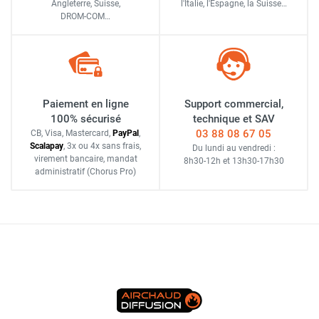
Angleterre, Suisse,
l'Italie,
l'Espagne,
la Suisse…
DROM-COM…
Paiement en ligne
Support commercial,
100% sécurisé
technique et SAV
03 88 08 67 05
CB, Visa, Mastercard,
Pay
Pal
,
Scalapay
,
3x ou 4x sans frais
,
Du lundi au vendredi :
virement bancaire
, mandat
8h30-12h
et
13h30-17h30
administratif
(Chorus Pro)