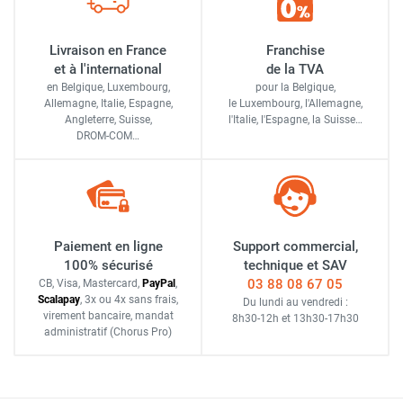
Livraison en France
Franchise
et à l'international
de la TVA
en Belgique, Luxembourg,
pour la Belgique,
Allemagne, Italie, Espagne,
le Luxembourg,
l'Allemagne,
Angleterre, Suisse,
l'Italie,
l'Espagne,
la Suisse…
DROM-COM…
Paiement en ligne
Support commercial,
100% sécurisé
technique et SAV
03 88 08 67 05
CB, Visa, Mastercard,
Pay
Pal
,
Scalapay
,
3x ou 4x sans frais
,
Du lundi au vendredi :
virement bancaire
, mandat
8h30-12h
et
13h30-17h30
administratif
(Chorus Pro)