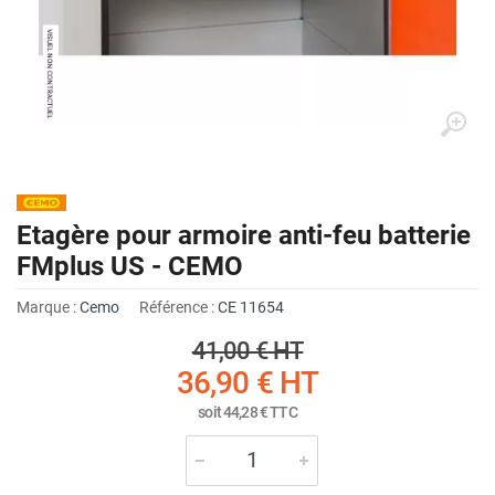
Etagère pour armoire anti-feu batterie
FMplus US - CEMO
Marque :
Cemo
Référence :
CE 11654
41,00 €
HT
36,90 €
HT
soit
44,28 €
TTC