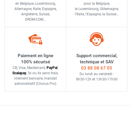
en Belgique, Luxembourg,
pour la Belgique,
Allemagne, Italie, Espagne,
le Luxembourg,
l'Allemagne,
Angleterre, Suisse,
l'Italie,
l'Espagne,
la Suisse…
DROM-COM…
Paiement en ligne
Support commercial,
100% sécurisé
technique et SAV
03 88 08 67 05
CB, Visa, Mastercard,
Pay
Pal
,
Scalapay
,
3x ou 4x sans frais
,
Du lundi au vendredi :
virement bancaire
, mandat
8h30-12h
et
13h30-17h30
administratif
(Chorus Pro)