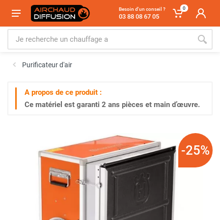
0
Besoin d'un conseil ?
03 88 08 67 05
Purificateur d'air
A propos de ce produit :
Ce matériel est garanti
2 ans
pièces et main d’œuvre.
-25%