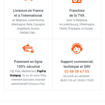
Livraison en France
Franchise
et à l'international
de la TVA
en Belgique, Luxembourg,
pour la Belgique,
Allemagne, Italie, Espagne,
le Luxembourg,
l'Allemagne,
Angleterre, Suisse,
l'Italie,
l'Espagne,
la Suisse…
DROM-COM…
Paiement en ligne
Support commercial,
100% sécurisé
technique et SAV
03 88 08 67 05
CB, Visa, Mastercard,
Pay
Pal
,
Scalapay
,
3x ou 4x sans frais
,
Du lundi au vendredi :
virement bancaire
, mandat
8h30-12h
et
13h30-17h30
administratif
(Chorus Pro)