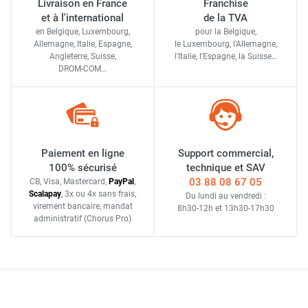
Livraison en France
Franchise
et à l'international
de la TVA
en Belgique, Luxembourg,
pour la Belgique,
Allemagne, Italie, Espagne,
le Luxembourg,
l'Allemagne,
Angleterre, Suisse,
l'Italie,
l'Espagne,
la Suisse…
DROM-COM…
Paiement en ligne
Support commercial,
100% sécurisé
technique et SAV
03 88 08 67 05
CB, Visa, Mastercard,
Pay
Pal
,
Scalapay
,
3x ou 4x sans frais
,
Du lundi au vendredi :
virement bancaire
, mandat
8h30-12h
et
13h30-17h30
administratif
(Chorus Pro)