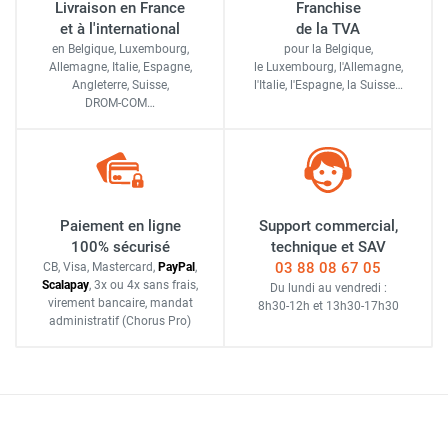
Livraison en France
Franchise
et à l'international
de la TVA
en Belgique, Luxembourg,
pour la Belgique,
Allemagne, Italie, Espagne,
le Luxembourg,
l'Allemagne,
Angleterre, Suisse,
l'Italie,
l'Espagne,
la Suisse…
DROM-COM…
Paiement en ligne
Support commercial,
100% sécurisé
technique et SAV
03 88 08 67 05
CB, Visa, Mastercard,
Pay
Pal
,
Scalapay
,
3x ou 4x sans frais
,
Du lundi au vendredi :
virement bancaire
, mandat
8h30-12h
et
13h30-17h30
administratif
(Chorus Pro)