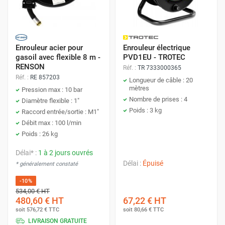
Enrouleur acier pour
Enrouleur électrique
gasoil avec flexible 8 m -
PVD1EU - TROTEC
RENSON
Réf. :
TR 7333000365
Réf. :
RE 857203
Longueur de câble : 20
mètres
Pression max : 10 bar
Nombre de prises : 4
Diamètre flexible : 1"
Poids : 3 kg
Raccord entrée/sortie : M1"
Débit max : 100 l/min
Poids : 26 kg
Délai* :
1 à 2 jours ouvrés
Délai :
Épuisé
* généralement constaté
-10%
534,00 €
HT
480,60 €
HT
67,22 €
HT
soit
576,72 €
TTC
soit
80,66 €
TTC
LIVRAISON GRATUITE