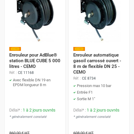
Enrouleur pour AdBlue®
Enrouleur automatique
station BLUE CUBE 5 000
gasoil carrossé ouvert -
litres - CEMO
8 m de flexible DN 25 -
CEMO
Réf. :
CE 11168
Réf. :
CE 8734
Avec flexible DN 19 en
EPDM longueur 8 m
Pression max 10 bar
Entrée F1
Sortie M 1"
Délai* :
1 à 2 jours ouvrés
Délai* :
1 à 2 jours ouvrés
* généralement constaté
* généralement constaté
860,00 €
HT
608,00 €
HT