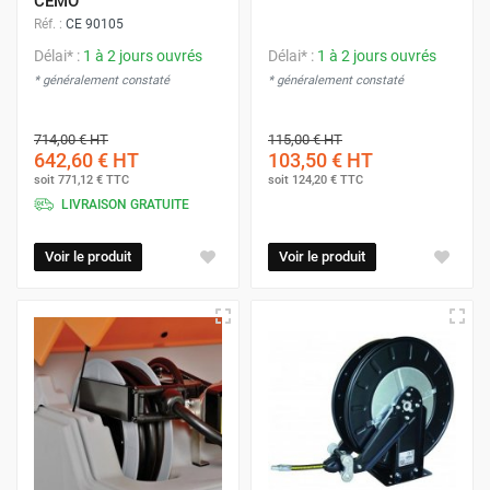
CEMO
Réf. :
CE 90105
Délai* :
1 à 2 jours ouvrés
Délai* :
1 à 2 jours ouvrés
* généralement constaté
* généralement constaté
714,00 €
HT
115,00 €
HT
642,60 €
HT
103,50 €
HT
soit
771,12 €
TTC
soit
124,20 €
TTC
LIVRAISON GRATUITE
Voir le produit
Voir le produit