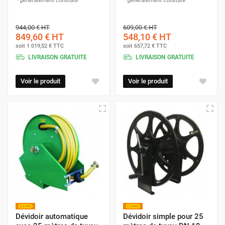
* généralement constaté
* généralement constaté
944,00 €
HT
609,00 €
HT
849,60 €
HT
548,10 €
HT
soit
1 019,52 €
TTC
soit
657,72 €
TTC
LIVRAISON GRATUITE
LIVRAISON GRATUITE
Voir le produit
Voir le produit
Dévidoir automatique
Dévidoir simple pour 25