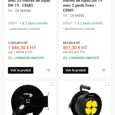
avec 25 mètres de tuyau
mètres de tuyau DN 19
DN 19 - CEMO
avec 2 pieds fixes -
CEMO
Réf. :
CE 9435AC
Réf. :
CE 9435S
Délai* :
1 à 2 jours ouvrés
Délai* :
1 à 2 jours ouvrés
* généralement constaté
* généralement constaté
1 207,00 €
HT
557,00 €
HT
1 086,30 €
HT
501,30 €
HT
soit
1 303,56 €
TTC
soit
601,56 €
TTC
LIVRAISON GRATUITE
LIVRAISON GRATUITE
Voir le produit
Voir le produit