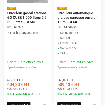
Enrouleur gasoil stations
Enrouleur automatique
GO CUBE 1 000 litres à 2
graisse carrossé ouvert -
500 litres - CEMO
15 m - CEMO
Réf. :
CE 90619
Réf. :
CE 90764
Flexible longueur 8 m
Longueur : 15 m
600 bar
Entrée F 1/4"
Sortie M 1/2"
19 kg
Délai* :
1 à 2 jours ouvrés
Délai* :
1 à 2 jours ouvrés
* généralement constaté
* généralement constaté
672,00 €
HT
566,00 €
HT
604,80 €
HT
509,40 €
HT
soit
725,76 €
TTC
soit
611,28 €
TTC
LIVRAISON GRATUITE
LIVRAISON GRATUITE