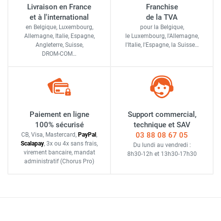
Livraison en France
Franchise
et à l'international
de la TVA
en Belgique, Luxembourg,
pour la Belgique,
Allemagne, Italie, Espagne,
le Luxembourg,
l'Allemagne,
Angleterre, Suisse,
l'Italie,
l'Espagne,
la Suisse…
DROM-COM…
Paiement en ligne
Support commercial,
100% sécurisé
technique et SAV
03 88 08 67 05
CB, Visa, Mastercard,
Pay
Pal
,
Scalapay
,
3x ou 4x sans frais
,
Du lundi au vendredi :
virement bancaire
, mandat
8h30-12h
et
13h30-17h30
administratif
(Chorus Pro)