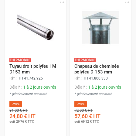
Tuyau droit polyfeu 1M
Chapeau de cheminée
D153 mm
polyfeu D 153 mm
Réf. :
TH 41.742.925
Réf. :
TH 41.800.330
Délai* :
1 à 2 jours ouvrés
Délai* :
1 à 2 jours ouvrés
* généralement constaté
* généralement constaté
-20%
-20%
31,00 €
HT
72,00 €
HT
24,80 €
HT
57,60 €
HT
soit
29,76 €
TTC
soit
69,12 €
TTC