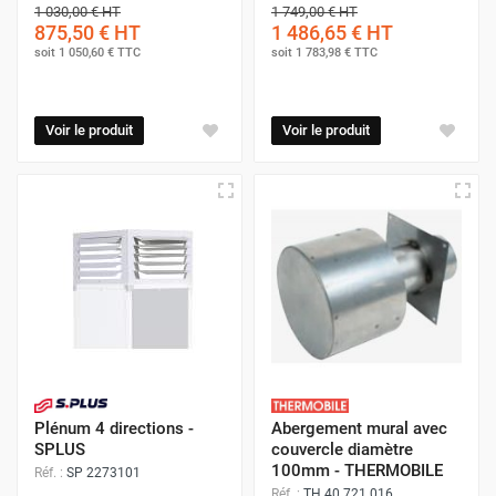
1 030,00 €
HT
1 749,00 €
HT
875,50 €
HT
1 486,65 €
HT
soit
1 050,60 €
TTC
soit
1 783,98 €
TTC
Voir le produit
Voir le produit
Plénum 4 directions -
Abergement mural avec
SPLUS
couvercle diamètre
100mm - THERMOBILE
Réf. :
SP 2273101
Réf. :
TH 40.721.016