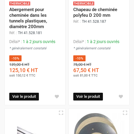
Abergement pour
Chapeau de cheminée
cheminée dans les
polyfeu D 200 mm
tunnels plastiques,
Réf. :
TH 41.528.187
diamètre 200mm
Réf. :
TH 41.528.181
Délai* :
1 à 2 jours ouvrés
Délai* :
1 à 2 jours ouvrés
* généralement constaté
* généralement constaté
-10%
-10%
139,00 €
HT
75,00 €
HT
125,10 €
HT
67,50 €
HT
soit
150,12 €
TTC
soit
81,00 €
TTC
Voir le produit
Voir le produit