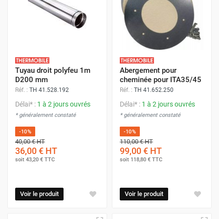
Tuyau droit polyfeu 1m
Abergement pour
D200 mm
cheminée pour ITA35/45
Réf. :
TH 41.528.192
Réf. :
TH 41.652.250
Délai* :
1 à 2 jours ouvrés
Délai* :
1 à 2 jours ouvrés
* généralement constaté
* généralement constaté
-10%
-10%
40,00 €
HT
110,00 €
HT
36,00 €
HT
99,00 €
HT
soit
43,20 €
TTC
soit
118,80 €
TTC
Voir le produit
Voir le produit