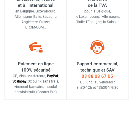
et à l'international
de la TVA
en Belgique, Luxembourg,
pour la Belgique,
Allemagne, Italie, Espagne,
le Luxembourg,
l'Allemagne,
Angleterre, Suisse,
l'Italie,
l'Espagne,
la Suisse…
DROM-COM…
Paiement en ligne
Support commercial,
100% sécurisé
technique et SAV
03 88 08 67 05
CB, Visa, Mastercard,
Pay
Pal
,
Scalapay
,
3x ou 4x sans frais
,
Du lundi au vendredi :
virement bancaire
, mandat
8h30-12h
et
13h30-17h30
administratif
(Chorus Pro)