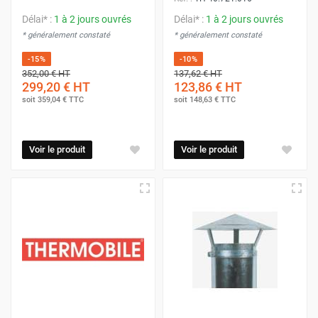
Délai* :
1 à 2 jours ouvrés
Délai* :
1 à 2 jours ouvrés
* généralement constaté
* généralement constaté
-15%
-10%
352,00 €
HT
137,62 €
HT
299,20 €
HT
123,86 €
HT
soit
359,04 €
TTC
soit
148,63 €
TTC
Voir le produit
Voir le produit