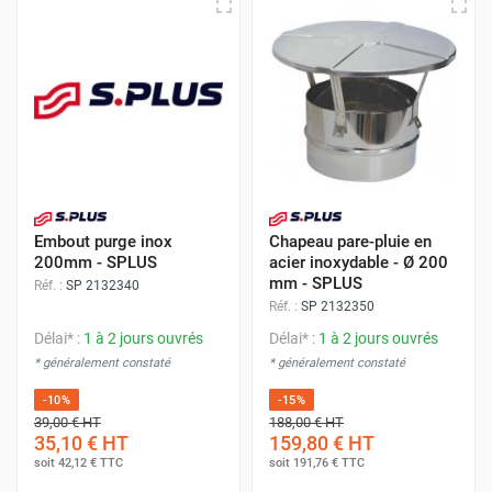
Embout purge inox
Chapeau pare-pluie en
200mm - SPLUS
acier inoxydable - Ø 200
mm - SPLUS
Réf. :
SP 2132340
Réf. :
SP 2132350
Délai* :
1 à 2 jours ouvrés
Délai* :
1 à 2 jours ouvrés
* généralement constaté
* généralement constaté
-10%
-15%
39,00 €
HT
188,00 €
HT
35,10 €
HT
159,80 €
HT
soit
42,12 €
TTC
soit
191,76 €
TTC