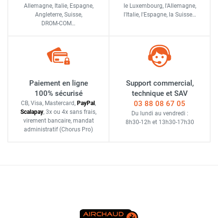
Allemagne, Italie, Espagne,
le Luxembourg,
l'Allemagne,
Angleterre, Suisse,
l'Italie,
l'Espagne,
la Suisse…
DROM-COM…
Paiement en ligne
Support commercial,
100% sécurisé
technique et SAV
03 88 08 67 05
CB, Visa, Mastercard,
Pay
Pal
,
Scalapay
,
3x ou 4x sans frais
,
Du lundi au vendredi :
virement bancaire
, mandat
8h30-12h
et
13h30-17h30
administratif
(Chorus Pro)