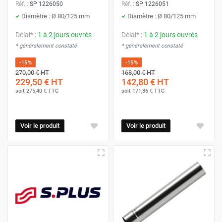
Réf. :
SP 1226050
Réf. :
SP 1226051
Diamètre : Ø 80/125 mm
Diamètre : Ø 80/125 mm
Délai* :
1 à 2 jours ouvrés
Délai* :
1 à 2 jours ouvrés
* généralement constaté
* généralement constaté
-15%
-15%
270,00 €
HT
168,00 €
HT
229,50 €
HT
142,80 €
HT
soit
275,40 €
TTC
soit
171,36 €
TTC
Voir le produit
Voir le produit