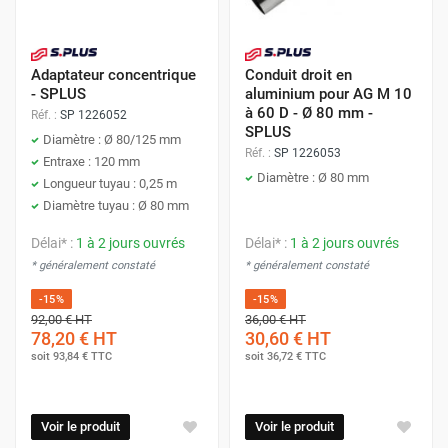
Adaptateur concentrique
Conduit droit en
- SPLUS
aluminium pour AG M 10
à 60 D - Ø 80 mm -
Réf. :
SP 1226052
SPLUS
Diamètre : Ø 80/125 mm
Réf. :
SP 1226053
Entraxe : 120 mm
Diamètre : Ø 80 mm
Longueur tuyau : 0,25 m
Diamètre tuyau : Ø 80 mm
Délai* :
1 à 2 jours ouvrés
Délai* :
1 à 2 jours ouvrés
* généralement constaté
* généralement constaté
-15%
-15%
92,00 €
HT
36,00 €
HT
78,20 €
HT
30,60 €
HT
soit
93,84 €
TTC
soit
36,72 €
TTC
Voir le produit
Voir le produit