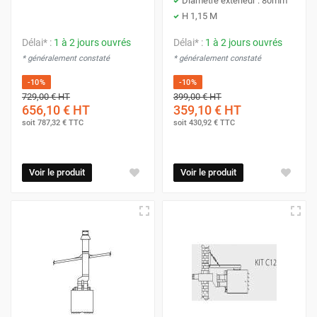
Diamètre extérieur : 80mm
H 1,15 M
Délai* :
1 à 2 jours ouvrés
Délai* :
1 à 2 jours ouvrés
* généralement constaté
* généralement constaté
-10%
-10%
729,00 €
HT
399,00 €
HT
656,10 €
HT
359,10 €
HT
soit
787,32 €
TTC
soit
430,92 €
TTC
Voir le produit
Voir le produit