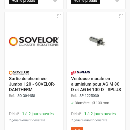
Voir le produit
Voir le produit
Sortie de cheminée
Ventouse murale en
Jumbo 120 - SOVELOR-
aluminium pour AG M 80
DANTHERM
D et AG M 100 D - SPLUS
Réf. :
SO G04458
Réf. :
SP 1225030
Diamètre : Ø 100 mm
Délai* :
1 à 2 jours ouvrés
Délai* :
1 à 2 jours ouvrés
* généralement constaté
* généralement constaté