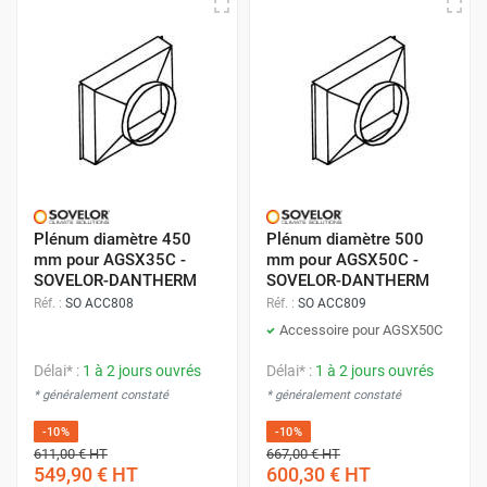
Plénum diamètre 450
Plénum diamètre 500
mm pour AGSX35C -
mm pour AGSX50C -
SOVELOR-DANTHERM
SOVELOR-DANTHERM
Réf. :
SO ACC808
Réf. :
SO ACC809
Accessoire pour AGSX50C
Délai* :
1 à 2 jours ouvrés
Délai* :
1 à 2 jours ouvrés
* généralement constaté
* généralement constaté
-10%
-10%
611,00 €
HT
667,00 €
HT
549,90 €
HT
600,30 €
HT