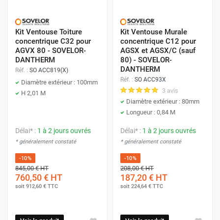
Kit Ventouse Toiture
Kit Ventouse Murale
concentrique C32 pour
concentrique C12 pour
AGVX 80 - SOVELOR-
AGSX et AGSX/C (sauf
DANTHERM
80) - SOVELOR-
DANTHERM
Réf. :
SO ACC819(X)
Réf. :
SO ACC93X
Diamètre extérieur : 100mm
3 avis
H 2,01 M
Diamètre extérieur : 80mm
Longueur : 0,84 M
Délai* :
1 à 2 jours ouvrés
Délai* :
1 à 2 jours ouvrés
* généralement constaté
* généralement constaté
-10%
-10%
845,00 €
HT
208,00 €
HT
760,50 €
HT
187,20 €
HT
soit
912,60 €
TTC
soit
224,64 €
TTC