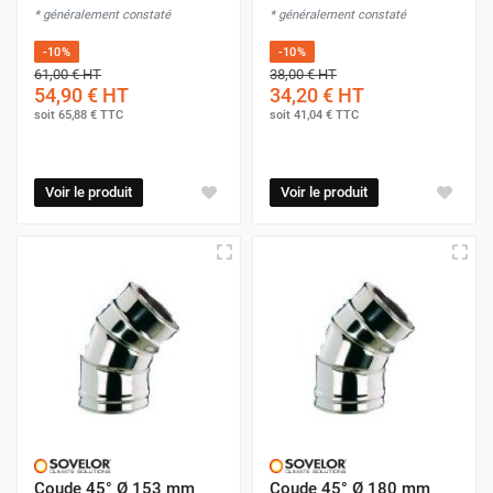
* généralement constaté
* généralement constaté
-10%
-10%
61,00 €
HT
38,00 €
HT
54,90 €
HT
34,20 €
HT
soit
65,88 €
TTC
soit
41,04 €
TTC
Voir le produit
Voir le produit
Coude 45° Ø 153 mm
Coude 45° Ø 180 mm