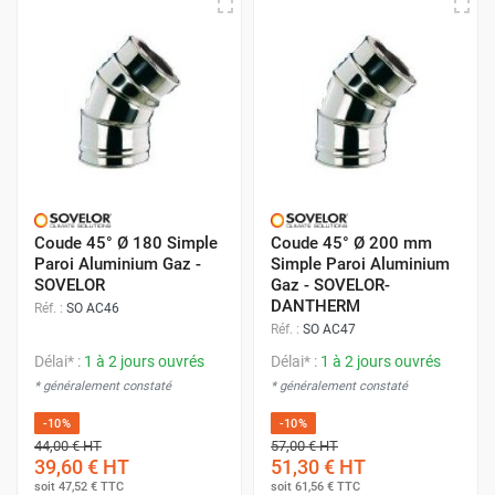
Coude 45° Ø 180 Simple
Coude 45° Ø 200 mm
Paroi Aluminium Gaz -
Simple Paroi Aluminium
SOVELOR
Gaz - SOVELOR-
DANTHERM
Réf. :
SO AC46
Réf. :
SO AC47
Délai* :
1 à 2 jours ouvrés
Délai* :
1 à 2 jours ouvrés
* généralement constaté
* généralement constaté
-10%
-10%
44,00 €
HT
57,00 €
HT
39,60 €
HT
51,30 €
HT
soit
47,52 €
TTC
soit
61,56 €
TTC