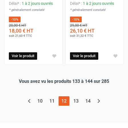
Délai* :
1 à 2 jours ouvrés
Délai* :
1 à 2 jours ouvrés
* généralement constaté
* généralement constaté
-10%
-10%
20,00 €
HT
29,00 €
HT
18,00 €
HT
26,10 €
HT
soit
21,60 €
TTC
soit
31,32 €
TTC
Voir le produit
Voir le produit
Vous avez vu les produits 133 à 144 sur 285
(page actuelle)
10
11
12
13
14