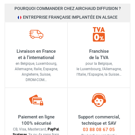
POURQUOI COMMANDER CHEZ AIRCHAUD DIFFUSION ?
ENTREPRISE FRANÇAISE IMPLANTÉE EN ALSACE
Livraison en France
Franchise
et à l'international
de la TVA
en Belgique, Luxembourg,
pour la Belgique,
Allemagne, Italie, Espagne,
le Luxembourg,
l'Allemagne,
Angleterre, Suisse,
l'Italie,
l'Espagne,
la Suisse…
DROM-COM…
Paiement en ligne
Support commercial,
100% sécurisé
technique et SAV
03 88 08 67 05
CB, Visa, Mastercard,
Pay
Pal
,
Scalapay
,
3x ou 4x sans frais
,