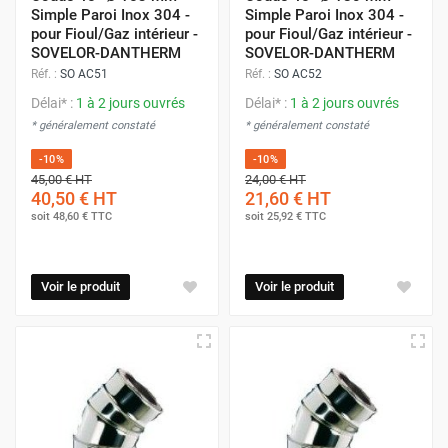
Simple Paroi Inox 304 -
Simple Paroi Inox 304 -
pour Fioul/Gaz intérieur -
pour Fioul/Gaz intérieur -
SOVELOR-DANTHERM
SOVELOR-DANTHERM
Réf. :
SO AC51
Réf. :
SO AC52
Délai* :
1 à 2 jours ouvrés
Délai* :
1 à 2 jours ouvrés
* généralement constaté
* généralement constaté
-10%
-10%
45,00 €
HT
24,00 €
HT
40,50 €
HT
21,60 €
HT
soit
48,60 €
TTC
soit
25,92 €
TTC
Voir le produit
Voir le produit