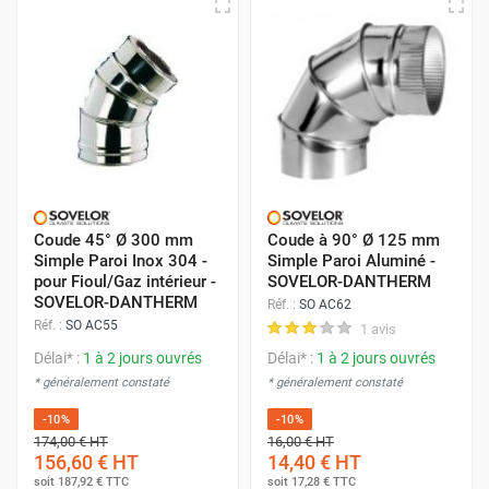
Coude 45° Ø 300 mm
Coude à 90° Ø 125 mm
Simple Paroi Inox 304 -
Simple Paroi Aluminé -
pour Fioul/Gaz intérieur -
SOVELOR-DANTHERM
SOVELOR-DANTHERM
Réf. :
SO AC62
Réf. :
SO AC55
1 avis
Délai* :
1 à 2 jours ouvrés
Délai* :
1 à 2 jours ouvrés
* généralement constaté
* généralement constaté
-10%
-10%
174,00 €
HT
16,00 €
HT
156,60 €
HT
14,40 €
HT
soit
187,92 €
TTC
soit
17,28 €
TTC