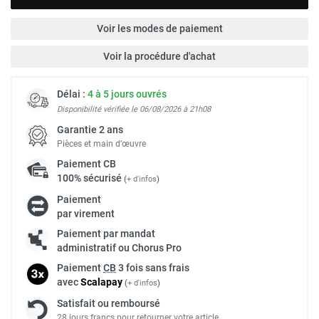
Voir les modes de paiement
Voir la procédure d'achat
Délai :
4 à 5 jours ouvrés
Disponibilité vérifiée le 06/08/2026 à 21h08
Garantie 2 ans
Pièces et main d’œuvre
Paiement
CB
100% sécurisé
(
+ d'infos
)
Paiement
par virement
Paiement par mandat
administratif ou Chorus Pro
Paiement
CB
3 fois sans frais
avec
Scalapay
(
+ d'infos
)
Satisfait ou remboursé
28 jours francs pour retourner votre article