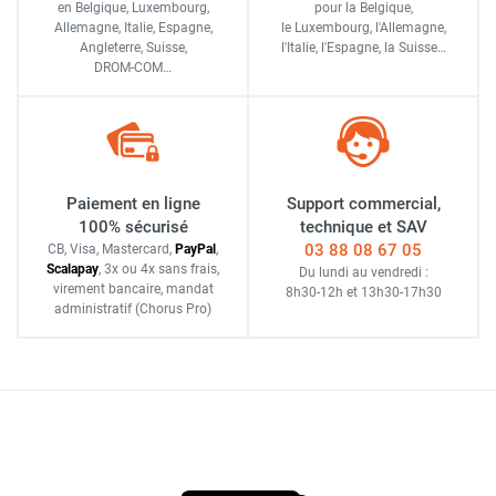
en Belgique, Luxembourg,
pour la Belgique,
Allemagne, Italie, Espagne,
le Luxembourg,
l'Allemagne,
Angleterre, Suisse,
l'Italie,
l'Espagne,
la Suisse…
DROM-COM…
Paiement en ligne
Support commercial,
100% sécurisé
technique et SAV
03 88 08 67 05
CB, Visa, Mastercard,
Pay
Pal
,
Scalapay
,
3x ou 4x sans frais
,
Du lundi au vendredi :
virement bancaire
, mandat
8h30-12h
et
13h30-17h30
administratif
(Chorus Pro)