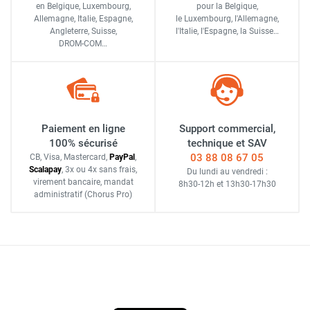
en Belgique, Luxembourg,
pour la Belgique,
Allemagne, Italie, Espagne,
le Luxembourg,
l'Allemagne,
Angleterre, Suisse,
l'Italie,
l'Espagne,
la Suisse…
DROM-COM…
Paiement en ligne
Support commercial,
100% sécurisé
technique et SAV
03 88 08 67 05
CB, Visa, Mastercard,
Pay
Pal
,
Scalapay
,
3x ou 4x sans frais
,
Du lundi au vendredi :
virement bancaire
, mandat
8h30-12h
et
13h30-17h30
administratif
(Chorus Pro)