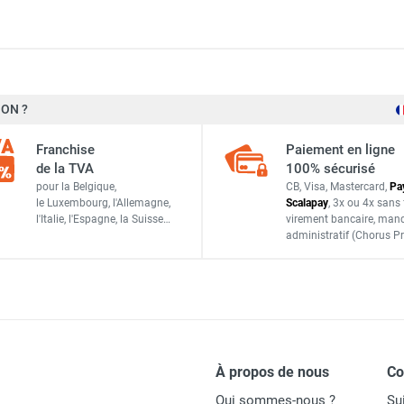
namique CEE fixe triphasé pour serre DF 240 - SPLUS
ON ?
à
138 l/24h
namique fixe pour serre CEE DF 140 - SPLUS
Franchise
Paiement en ligne
de la TVA
100% sécurisé
à
93,85 l/24h
pour la Belgique,
CB, Visa, Mastercard,
Pa
le Luxembourg,
l'Allemagne,
Scalapay
,
3x ou 4x sans 
l'Italie,
l'Espagne,
la Suisse…
virement bancaire
, man
namique fixe pour serre CEE DF 90 - SPLUS
3 l/h
administratif
(Chorus Pr
3
11,73 l/h/1 000 m²
5 à 38°C
À propos de nous
C
Qui sommes-nous ?
Su
R410A / R290