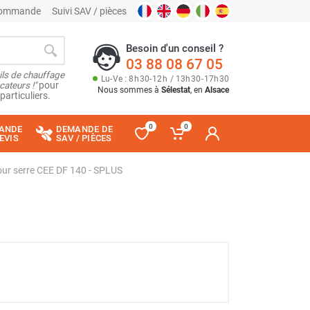
 commande
Suivi SAV / pièces
Besoin d'un conseil ?
03 88 08 67 05
ils de chauffage
Lu
-
Ve
: 8
h
30
-
12
h
/ 13
h
30
-
17
h
30
cateurs !"
pour
Nous sommes à
Sélestat
, en
Alsace
particuliers.
0
0
ANDE
DEMANDE DE
EVIS
SAV / PIÈCES
ur serre CEE DF 140 - SPLUS