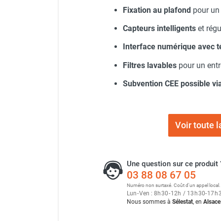
punaises de lit
Fixation au plafond
pour un 
Chauffage électrique infrarouge
Chauffage électrique par convection
Capteurs intelligents
et rég
Chauffage mobile au fioul et GNR
Interface numérique avec
Chauffage fioul soufflant avec
cheminée et réservoir intégré
Filtres lavables
pour un entre
Chauffage fioul soufflant avec
Subvention CEE possible vi
cheminée à raccorder sur citerne
Chauffage fioul soufflant sans
cheminée à combustion directe
Chauffage fioul
Voir toute
infrarouge/rayonnant
Chauffage mobile au gaz propane /
butane
Une question sur ce produit 
Chauffage mobile au gaz à
03 88 08 67 05
combustion directe
Numéro non surtaxé. Coût d'un appel local.
Chauffage mobile au gaz à
Lun
-
Ven : 8
h
30
-
12
h
/ 13
h
30
-
17
h
Nous sommes à
Sélestat
, en
Alsace
combustion indirecte
Chauffage mobile au gaz rayonnant