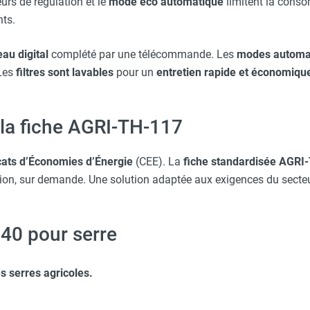
urs de régulation et le
mode éco automatique
limitent la conso
nts.
au digital
complété par une télécommande. Les
modes automa
 Les
filtres sont lavables
pour un
entretien rapide et économiqu
 la fiche AGRI-TH-117
icats d’Économies d’Énergie
(CEE). La
fiche standardisée AGRI
ation, sur demande. Une solution adaptée aux exigences du secteu
140 pour serre
s serres agricoles.