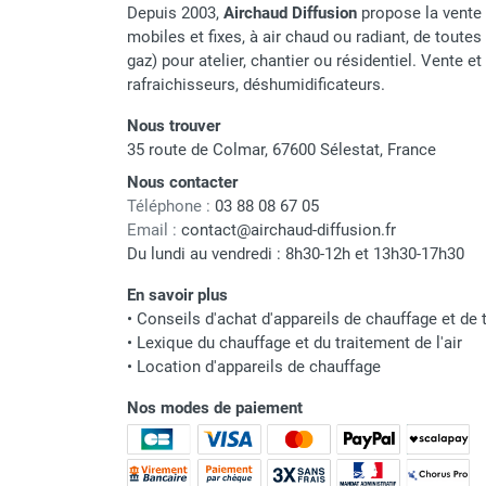
Depuis 2003,
Airchaud Diffusion
propose la vente 
Parasol chauffant et radiant
mobiles et fixes, à air chaud ou radiant, de toutes 
Débit d'air
infrarouge sur mât
gaz) pour atelier, chantier ou résidentiel. Vente e
Parasol chauffant à gaz
rafraichisseurs, déshumidificateurs.
Alimentation
Parasol chauffant et radiant sur
Nous trouver
mât électrique
Puissance électrique
35 route de Colmar, 67600 Sélestat, France
Chauffe terrasse aux pellets
Intensité
Chauffage infrarouge fixe mur et
Nous contacter
Téléphone :
03 88 08 67 05
plafond
Dimensions (L x l x H)
Email :
contact@airchaud-diffusion.fr
Chauffage radiant électrique
Du lundi au vendredi : 8h30-12h et 13h30-17h30
Chauffage Infrarouge électrique fixe
Poids
Panneau rayonnant
En savoir plus
Lustre infrarouge électrique
•
Conseils d'achat d'appareils de chauffage et de t
suspendu
•
Lexique du chauffage et du traitement de l'air
Réglette et cassette rayonnante
•
Location d'appareils de chauffage
Marque
Chauffage tube radiant et radiant
Nos modes de paiement
lumineux au gaz
Référence fournisseur
Chauffage radiant tube suspendu
au gaz
Nom du modèle