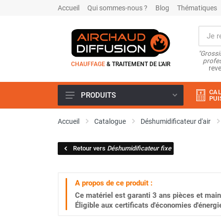
Accueil
Qui sommes-nous ?
Blog
Thématiques
"Grossi
profes
CHAUFFAGE
& TRAITEMENT DE L'AIR
reve
CAL
PRODUITS
PUI
Airchaud Location
Accueil
Catalogue
Déshumidificateur d'air
Climatiseur
Climatiseur mobile
Retour vers
Déshumidificateur fixe
Climatiseur mobile résidentiel et
tertiaire
Climatiseur fixe
A propos de ce produit :
Rafraîchisseur d'air
Ce matériel est garanti
3 ans
pièces et main
Rafraichisseur d'air mobile
Éligible aux certificats d'économies d'énerg
Rafraîchisseur d'air gainable
Rafraichisseur d’air fixe