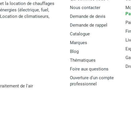
et la location de chauffages
Nous contacter
Mo
énergies (électrique, fuel,
1 300 m³/h
Pa
t Location de climatiseurs,
Demande de devis
Pa
230 V / 50 Hz
Demande de rappel
Fi
Catalogue
1 300 W
Li
Marques
4 A
Ex
Blog
Ga
90 x 64 x 47 cm
Thématiques
Dr
Foire aux questions
53 kg
Ouverture d'un compte
professionnel
raitement de l'air
SPLUS
DF140
DF 140