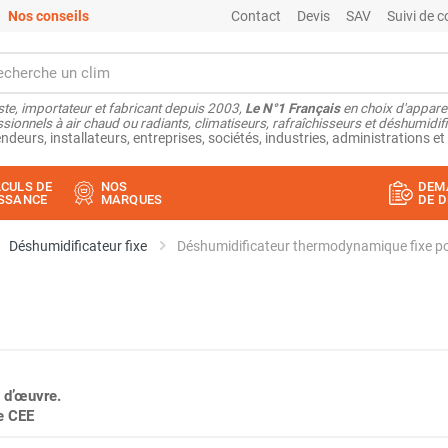
Nos conseils
Contact
Devis
SAV
Suivi de
ste, importateur et fabricant depuis 2003,
Le N°1 Français
en choix d'appare
sionnels à air chaud ou radiants, climatiseurs, rafraîchisseurs et déshumidifi
ndeurs, installateurs, entreprises, sociétés, industries, administrations et 
CULS DE
NOS
DEM
SSANCE
MARQUES
DE D
Déshumidificateur fixe
Déshumidificateur thermodynamique fixe po
 d’œuvre.
ie CEE