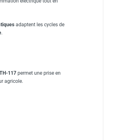
mmation électrique tout en
tiques
adaptent les cycles de
e
.
-TH-117
permet une prise en
r agricole.