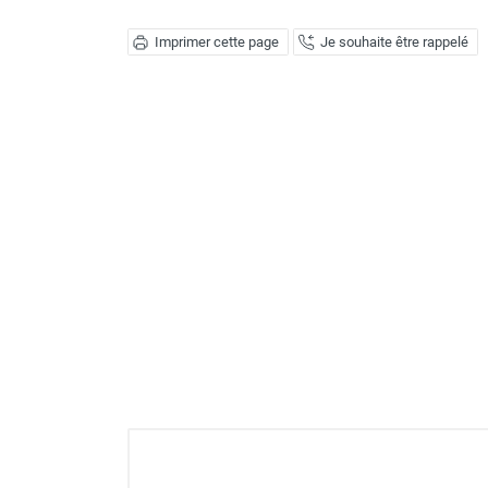
Déstratificateur ventilateur de
plafond
Imprimer cette page
Je souhaite être rappelé
Déstratificateur industriel à pales
Déstratificateur industriel caréné
Déstratificateur de plafond design
Déstratificateur Airius
VMC
Caisson d'Extraction VMC Collective
Caisson d'Extraction VMC tertiaire
Déshumidificateur d'air
Déshumidificateur mobile
professionnel
Déshumidificateur fixe
Déshumidificateur de maison et de
confort
Déshumidificateur à adsorption /
Déshydrateur
Humidificateur d'air
Purificateur d'air