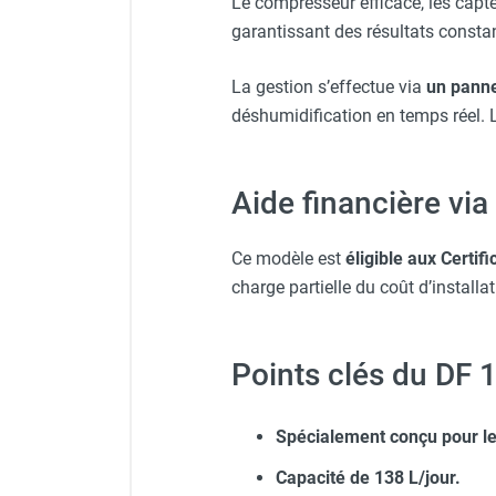
Le compresseur efficace, les capte
Chauffage FARM au gaz
garantissant des résultats consta
Chauffage FARM au fioul
Chauffage d'atelier granulés / bois /
La gestion s’effectue via
un panne
carton
déshumidification en temps réel.
Chaudière fixe à eau
Aérotherme fixe mural
Aérotherme électrique
Aide financière via
Aérotherme au gaz
Aérotherme à eau chaude ou froide
Ce modèle est
éligible aux Certif
Aérotherme au fioul
charge partielle du coût d’install
Aérotherme pompe à chaleur
(détente directe)
Chauffage mobile électrique, fioul et
Points clés du DF 
gaz
Chauffage mobile électrique
Chauffage électrique soufflant
Spécialement conçu pour le
Chauffage haute température pour
Capacité de 138 L/jour.
étuvage industriel ou destruction