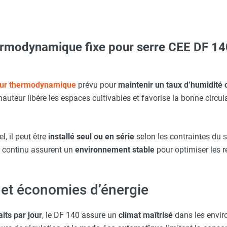
ermodynamique fixe pour serre CEE DF 1
 avec protège-menton Smartguard PE 10H - HUSQVARNA
aille S - HUSQVARNA
eur thermodynamique
prévu pour
maintenir un taux d’humidité 
hauteur libère les espaces cultivables et favorise la bonne circula
 du départ avant 13h) - SPLUS
Taille XL - HUSQVARNA
, il peut être
installé seul ou en série
selon les contraintes du 
 continu assurent un
environnement stable
pour optimiser les 
O - HUSQVARNA
 et économies d’énergie
c avec protège-menton Smartguard PE 10H - HUSQVARNA
aits par jour
, le DF 140 assure un
climat maîtrisé
dans les envir