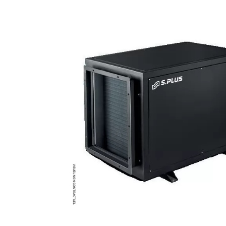
Brumisateur d'air
Coffret de brumisation
Ventilateur brumisateur
Ventilateur / extracteur d'air mobile
Brasseur d'air
Ventilateur fixe
Ventilateur industriel
Ventilateur de chantier
Ventilateur centrifuge
Ventilateur de sol
Ventilateur sur pied
Ventilateur de bureau
Ventilateur de table
Extracteur d'air mural
Extracteur d'air mural hélicoïde
Extracteur d'air mural centrifuge
Extracteur d'air mural ATEX
Extracteur d'air mural résidentiel