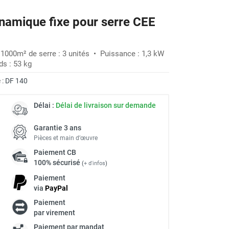
namique fixe pour serre CEE
 1000m² de serre : 3 unités • Puissance : 1,3 kW
ds : 53 kg
 :
DF 140
Délai :
Délai de livraison sur demande
Garantie 3 ans
Pièces et main d’œuvre
Paiement
CB
100% sécurisé
(
+ d'infos
)
Paiement
via
Pay
Pal
Paiement
à
par virement
Paiement par mandat