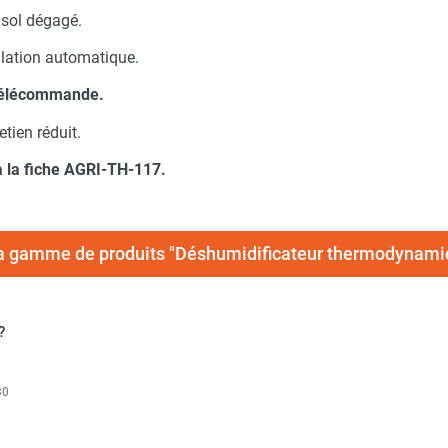
sol dégagé.
ulation automatique.
 télécommande.
tien réduit.
a la fiche AGRI-TH-117.
 la gamme de produits "Déshumidificateur thermodynam
?
30