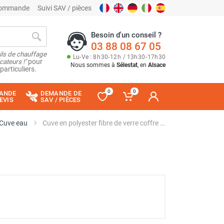
 commande
Suivi SAV / pièces
Besoin d'un conseil ?
03 88 08 67 05
ils de chauffage
Lu
-
Ve
: 8
h
30
-
12
h
/ 13
h
30
-
17
h
30
cateurs !"
pour
Nous sommes à
Sélestat
, en
Alsace
particuliers.
0
0
ANDE
DEMANDE DE
EVIS
SAV / PIÈCES
Cuve eau
Cuve en polyester fibre de verre coffre 5 000 litres - Pour eau, engrais, émulseur incendie - CEMO