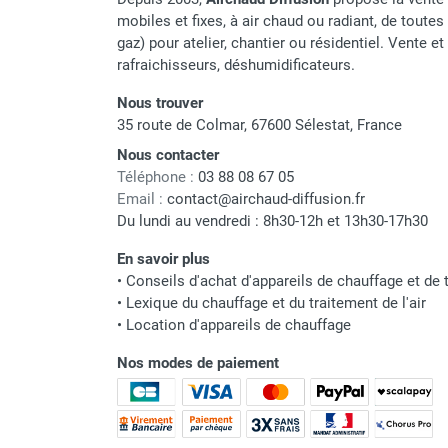
mobiles et fixes, à air chaud ou radiant, de toutes 
Parasol chauffant et radiant
Plage de température d'utilisati
gaz) pour atelier, chantier ou résidentiel. Vente e
infrarouge sur mât
rafraichisseurs, déshumidificateurs.
Manipulable en charge
Parasol chauffant à gaz
Parasol chauffant et radiant sur
Nous trouver
Transport
mât électrique
35 route de Colmar, 67600 Sélestat, France
Chauffe terrasse aux pellets
Stockage extérieur
Nous contacter
Chauffage infrarouge fixe mur et
Téléphone :
03 88 08 67 05
Gerbable
plafond
Email :
contact@airchaud-diffusion.fr
Chauffage radiant électrique
Du lundi au vendredi : 8h30-12h et 13h30-17h30
Patins
Chauffage Infrarouge électrique fixe
En savoir plus
Panneau rayonnant
Dimensions
•
Conseils d'achat d'appareils de chauffage et de t
Lustre infrarouge électrique
•
Lexique du chauffage et du traitement de l'air
suspendu
Poids
•
Location d'appareils de chauffage
Réglette et cassette rayonnante
Chauffage tube radiant et radiant
Nos modes de paiement
lumineux au gaz
Chauffage radiant tube suspendu
Marque
au gaz