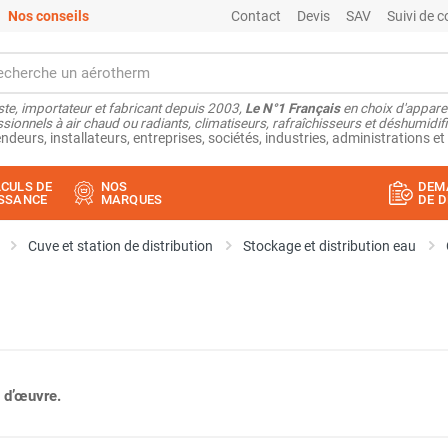
Nos conseils
Contact
Devis
SAV
Suivi de
ste, importateur et fabricant depuis 2003,
Le N°1 Français
en choix d'appare
sionnels à air chaud ou radiants, climatiseurs, rafraîchisseurs et déshumidifi
ndeurs, installateurs, entreprises, sociétés, industries, administrations et 
CULS DE
NOS
DEM
SSANCE
MARQUES
DE D
Cuve et station de distribution
Stockage et distribution eau
 d’œuvre.