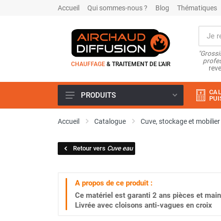
Accueil
Qui sommes-nous ?
Blog
Thématiques
"Grossi
profes
CHAUFFAGE
& TRAITEMENT DE L'AIR
reve
CAL
PRODUITS
PUI
Airchaud Location
Accueil
Catalogue
Cuve, stockage et mobilier
Climatiseur
Climatiseur mobile
Retour vers
Cuve eau
Climatiseur mobile résidentiel et
tertiaire
Climatiseur fixe
A propos de ce produit :
Rafraîchisseur d'air
Ce matériel est garanti
2 ans
pièces et main
Rafraichisseur d'air mobile
Livrée avec cloisons anti-vagues en croix
Rafraîchisseur d'air gainable
Rafraichisseur d’air fixe