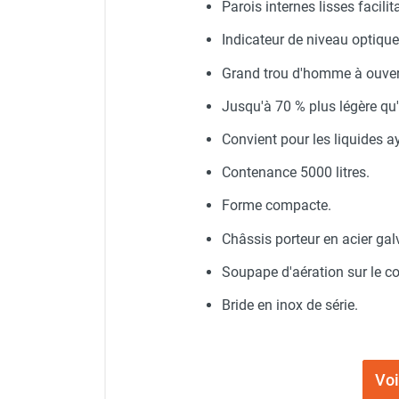
Parois internes lisses facilit
Chauffage FARM au gaz
Indicateur de niveau optique
Chauffage FARM au fioul
Chauffage d'atelier granulés / bois /
Grand trou d'homme à ouvert
carton
Jusqu'à 70 % plus légère qu'
Chaudière fixe à eau
Aérotherme fixe mural
Convient pour les liquides a
Aérotherme électrique
Aérotherme au gaz
Contenance 5000 litres.
Aérotherme à eau chaude ou froide
Forme compacte.
Aérotherme au fioul
Aérotherme pompe à chaleur
Châssis porteur en acier gal
(détente directe)
Soupape d'aération sur le co
Chauffage mobile électrique, fioul et
gaz
Bride en inox de série.
Chauffage mobile électrique
Chauffage électrique soufflant
Chauffage haute température pour
Voi
étuvage industriel ou destruction