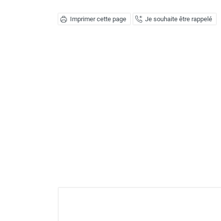
Déstratificateur ventilateur de
plafond
Imprimer cette page
Je souhaite être rappelé
Déstratificateur industriel à pales
Déstratificateur industriel caréné
Déstratificateur de plafond design
Déstratificateur Airius
VMC
Caisson d'Extraction VMC Collective
Caisson d'Extraction VMC tertiaire
Déshumidificateur d'air
Déshumidificateur mobile
professionnel
Déshumidificateur fixe
Déshumidificateur de maison et de
confort
Déshumidificateur à adsorption /
Déshydrateur
Humidificateur d'air
Purificateur d'air