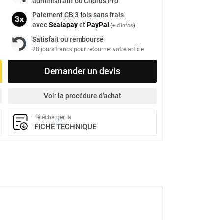
administratif ou Chorus Pro
Paiement
CB
3 fois sans frais
avec
Scalapay
et
Pay
Pal
(
+ d'infos
)
Satisfait ou remboursé
28 jours francs pour retourner votre article
Demander un devis
Voir la procédure d'achat
Télécharger la
FICHE TECHNIQUE