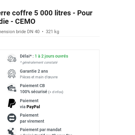
rre coffre 5 000 litres - Pour
ndie - CEMO
ension bride DN 40 • 321 kg
Délai* :
1 à 2 jours ouvrés
* généralement constaté
Garantie 2 ans
Pièces et main d’œuvre
Paiement
CB
100% sécurisé
(
+ d'infos
)
Paiement
via
Pay
Pal
Paiement
à
par virement
Paiement par mandat