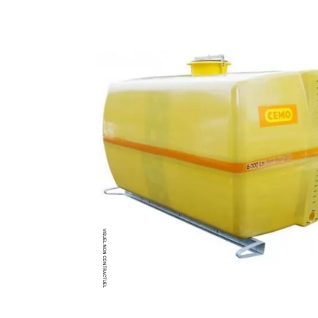
Brumisateur d'air
Coffret de brumisation
Ventilateur brumisateur
Ventilateur / extracteur d'air mobile
Brasseur d'air
Ventilateur fixe
Ventilateur industriel
Ventilateur de chantier
Ventilateur centrifuge
Ventilateur de sol
Ventilateur sur pied
Ventilateur de bureau
Ventilateur de table
Extracteur d'air mural
Extracteur d'air mural hélicoïde
Extracteur d'air mural centrifuge
Extracteur d'air mural ATEX
Extracteur d'air mural résidentiel