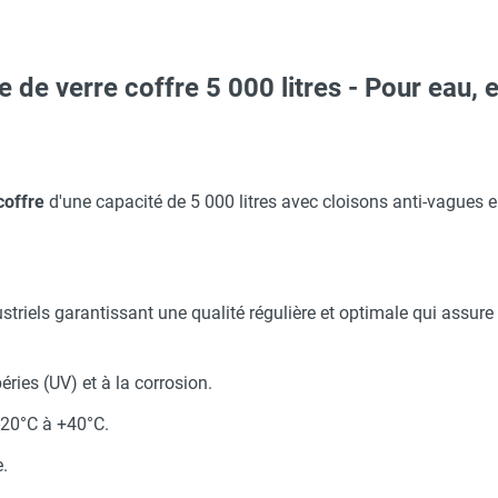
e de verre coffre 5 000 litres - Pour eau,
Taille M - HUSQVARNA
aille L - HUSQVARNA
ylène simple filetée pas gaz DN 20 - CEMO
 coffre
d'une capacité de 5 000 litres avec cloisons anti-vagues e
 avec protège-menton Smartguard PE 10H - HUSQVARNA
ylène simple filetée pas gaz DN 25 - CEMO
striels garantissant une qualité régulière et optimale qui assure
O - HUSQVARNA
PP pour tuyau souple DN 20 - CEMO
ries (UV) et à la corrosion.
aille S - HUSQVARNA
 dôme - Ø 420 mm - CEMO
 -20°C à +40°C.
.
ylène double filetée et taraudée pas gaz DN 50 - CEMO