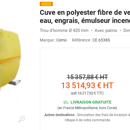
Cuve en polyester fibre de ve
eau, engrais, émulseur ince
Trou d'homme Ø 420 mm • Avec patins • Dim
Marque :
Cemo
Référence :
CE 6538S
15 357,88 €
HT
13 514,93 €
HT
soit
16 217,92 €
TTC
LIVRAISON GRATUITE
(en France Métropolitaine, hors Corse)
Autres destinations :
Simulation des frais de livraison 
l'étape 4 de votre commande