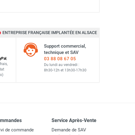
CEMO
ENTREPRISE FRANÇAISE IMPLANTÉE EN ALSACE
MO
Support commercial,
technique et SAV
03 88 08 67 05
y
Pal
,
frais
,
Du lundi au vendredi :
dat
8h30-12h
et
13h30-17h30
 verre
o)
MO
 CEMO
ommandes
Service Après-Vente
ivi de commande
Demande de SAV