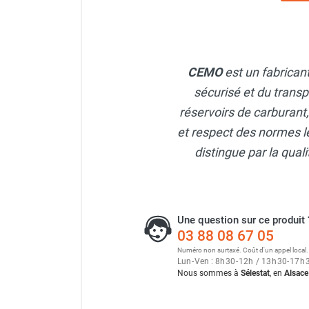
punaises de lit
Chauffage électrique infrarouge
Chauffage électrique par convection
Chauffage mobile au fioul et GNR
CEMO
est un fabrican
Chauffage fioul soufflant avec
cheminée et réservoir intégré
sécurisé et du transp
Chauffage fioul soufflant avec
réservoirs de carburant
cheminée à raccorder sur citerne
et respect des normes le
Chauffage fioul soufflant sans
distingue par la qua
cheminée à combustion directe
Chauffage fioul
infrarouge/rayonnant
Chauffage mobile au gaz propane /
Une question sur ce produit 
butane
03 88 08 67 05
Chauffage mobile au gaz à
Numéro non surtaxé. Coût d'un appel local.
combustion directe
Lun
-
Ven : 8
h
30
-
12
h
/ 13
h
30
-
17
h
Chauffage mobile au gaz à
Nous sommes à
Sélestat
, en
Alsace
combustion indirecte
Chauffage mobile au gaz rayonnant