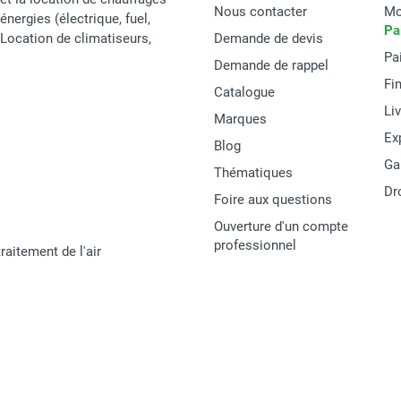
Nous contacter
Mo
énergies (électrique, fuel,
on
Entre -20°C et +40°C
Pa
t Location de climatiseurs,
Demande de devis
Pa
Non
Demande de rappel
Fi
Catalogue
Avec cloisons anti-vagues
Li
Marques
Oui
Ex
Blog
Ga
Non
Thématiques
Dr
Foire aux questions
Acier galvanisé
Ouverture d'un compte
231 x 198 x 169 cm
professionnel
raitement de l'air
321 kg
Cemo