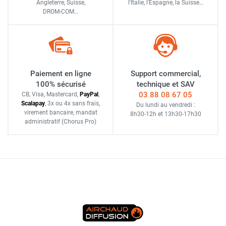
Angleterre, Suisse,
l'Italie,
l'Espagne,
la Suisse…
DROM-COM…
Paiement en ligne
Support commercial,
100% sécurisé
technique et SAV
03 88 08 67 05
CB, Visa, Mastercard,
Pay
Pal
,
Scalapay
,
3x ou 4x sans frais
,
Du lundi au vendredi :
virement bancaire
, mandat
8h30-12h
et
13h30-17h30
administratif
(Chorus Pro)