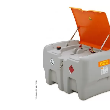
Brumisateur d'air
Coffret de brumisation
Ventilateur brumisateur
Ventilateur / extracteur d'air mobile
Brasseur d'air
Ventilateur fixe
Ventilateur industriel
Ventilateur de chantier
Ventilateur centrifuge
Ventilateur de sol
Ventilateur sur pied
Ventilateur de bureau
Ventilateur de table
Extracteur d'air mural
Extracteur d'air mural hélicoïde
Extracteur d'air mural centrifuge
Extracteur d'air mural ATEX
Extracteur d'air mural résidentiel