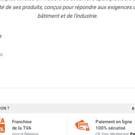
lité de ses produits, conçus pour répondre aux exigences 
bâtiment et de l'industrie.
?
30
oil Easy Mobil 980 CUBE - CEMO
ON ?
Polyéthylène gris simple paroi résistant aux UV
il Easy Mobil 980 - CEMO
Franchise
Paiement en ligne
4 mm en moyenne
de la TVA
100% sécurisé
il Easy Mobil 210 - CEMO
pour la Belgique,
CB, Visa, Mastercard,
Pa