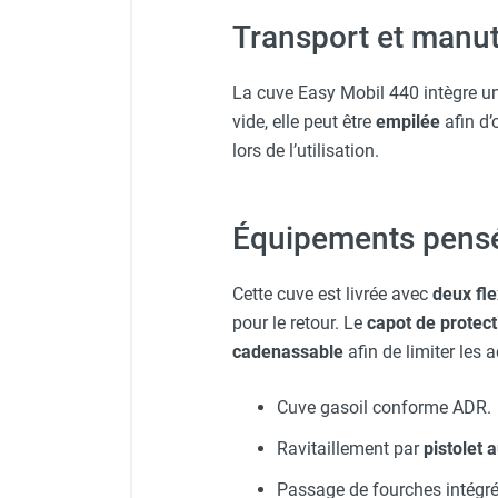
Chauffage FARM au gaz
Transport et manut
Chauffage FARM au fioul
Chauffage d'atelier granulés / bois /
La cuve Easy Mobil 440 intègre u
carton
vide, elle peut être
empilée
afin d’
Chaudière fixe à eau
lors de l’utilisation.
Aérotherme fixe mural
Aérotherme électrique
Aérotherme au gaz
Équipements pensés
Aérotherme à eau chaude ou froide
Aérotherme au fioul
Aérotherme pompe à chaleur
Cette cuve est livrée avec
deux fle
(détente directe)
pour le retour. Le
capot de protect
Chauffage mobile électrique, fioul et
cadenassable
afin de limiter les 
gaz
Chauffage mobile électrique
Cuve gasoil conforme ADR.
Chauffage électrique soufflant
Ravitaillement par
pistolet 
Chauffage haute température pour
étuvage industriel ou destruction
Passage de fourches intégré