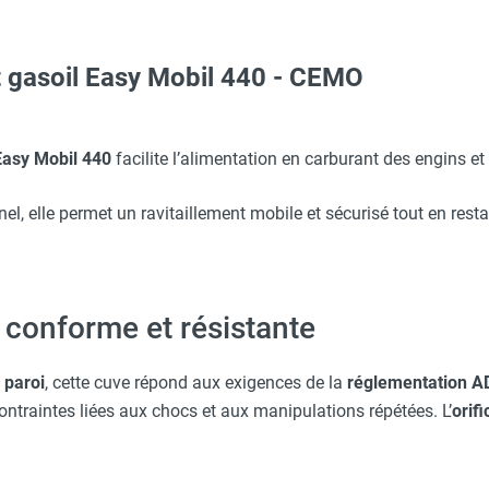
t gasoil Easy Mobil 440 - CEMO
aille L - HUSQVARNA
 avec protège-menton Smartguard PE 10H - HUSQVARNA
 camion hayon - CEMO
r carburants Aquafighter Twin Snake - STOCKFLUID
asy Mobil 440
facilite l’alimentation en carburant des engins et
, elle permet un ravitaillement mobile et sécurisé tout en rest
O - HUSQVARNA
EMO
r carburants Aquafighter Snake - STOCKFLUID
Taille XL - HUSQVARNA
 conforme et résistante
 paroi
, cette cuve répond aux exigences de la
réglementation A
aille S - HUSQVARNA
ontraintes liées aux chocs et aux manipulations répétées. L’
orif