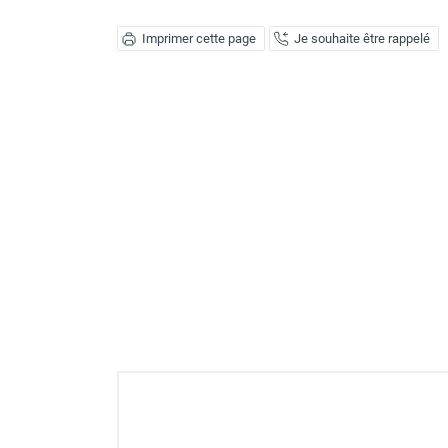
Déstratificateur ventilateur de
plafond
Imprimer cette page
Je souhaite être rappelé
Déstratificateur industriel à pales
Déstratificateur industriel caréné
Déstratificateur de plafond design
Déstratificateur Airius
VMC
Caisson d'Extraction VMC Collective
Caisson d'Extraction VMC tertiaire
Déshumidificateur d'air
Déshumidificateur mobile
professionnel
Déshumidificateur fixe
Déshumidificateur de maison et de
confort
Déshumidificateur à adsorption /
Déshydrateur
Humidificateur d'air
Purificateur d'air