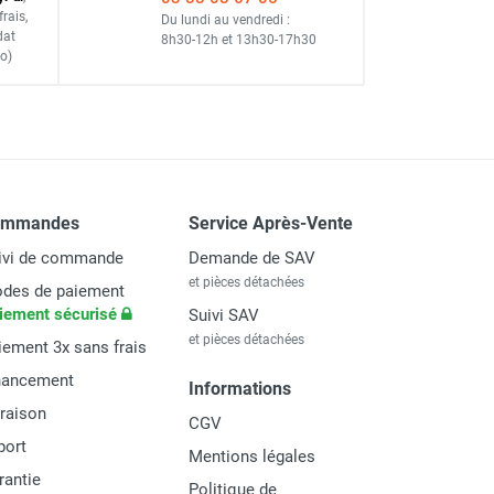
frais
,
Du lundi au vendredi :
dat
8h30-12h
et
13h30-17h30
o)
ommandes
Service Après-Vente
ivi de commande
Demande de SAV
et pièces détachées
pour le retour)
des de paiement
iement sécurisé
Suivi SAV
et pièces détachées
iement 3x sans frais
nancement
Informations
vraison
CGV
port
Mentions légales
rantie
Politique de