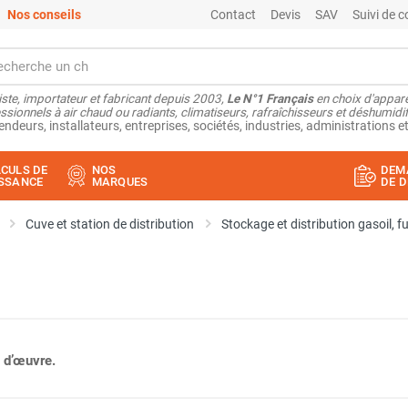
Nos conseils
Contact
Devis
SAV
Suivi de
ste, importateur et fabricant depuis 2003,
Le N°1 Français
en choix d'appare
ssionnels à air chaud ou radiants, climatiseurs, rafraîchisseurs et déshumidifi
endeurs, installateurs, entreprises, sociétés, industries, administrations et
CULS DE
NOS
DEM
SSANCE
MARQUES
DE D
Cuve et station de distribution
Stockage et distribution gasoil, f
 d’œuvre.