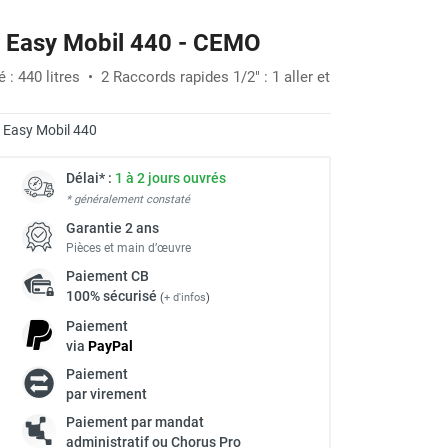
il Easy Mobil 440 - CEMO
: 440 litres • 2 Raccords rapides 1/2" : 1 aller et
:
Easy Mobil 440
Délai* :
1 à 2 jours ouvrés
* généralement constaté
Garantie 2 ans
Pièces et main d’œuvre
Paiement
CB
100% sécurisé
(
+ d'infos
)
Paiement
via
Pay
Pal
Paiement
à
par virement
Paiement par mandat
administratif ou Chorus Pro