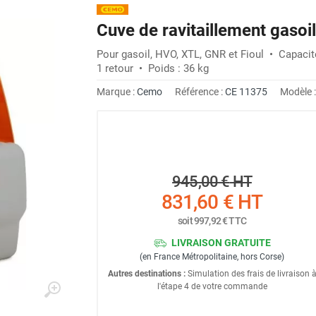
Cuve de ravitaillement gaso
Pour gasoil, HVO, XTL, GNR et Fioul • Capacité 
1 retour • Poids : 36 kg
Marque :
Cemo
Référence :
CE 11375
Modèle 
945,00 €
HT
831,60 €
HT
soit
997,92 €
TTC
LIVRAISON GRATUITE
(en France Métropolitaine, hors Corse)
Autres destinations :
Simulation des frais de livraison 
l'étape 4 de votre commande