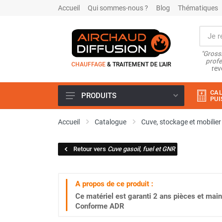
Accueil
Qui sommes-nous ?
Blog
Thématiques
"Grossi
profe
CHAUFFAGE
& TRAITEMENT DE L'AIR
rev
CAL
PRODUITS
PUI
Airchaud Location
Accueil
Catalogue
Cuve, stockage et mobilier
Climatiseur
Climatiseur mobile
Retour vers
Cuve gasoil, fuel et GNR
Climatiseur mobile résidentiel et
tertiaire
Climatiseur fixe
A propos de ce produit :
Rafraîchisseur d'air
Ce matériel est garanti
2 ans
pièces et main
Rafraichisseur d'air mobile
Conforme ADR
Rafraîchisseur d'air gainable
Rafraichisseur d’air fixe