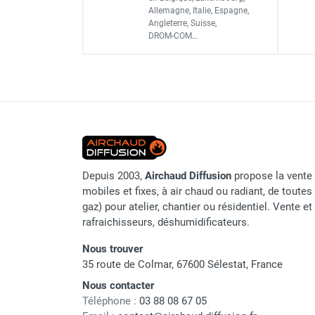
Produits admissibles
Allemagne, Italie, Espagne,
Parasol chauffant et radiant
Angleterre, Suisse,
Densité liquide maximum
infrarouge sur mât
DROM-COM…
admissible
Cuve de ravitaillement gaso
Parasol chauffant à gaz
Parasol chauffant et radiant sur
Plage de température d'utilisati
mât électrique
Chauffe terrasse aux pellets
Cloison anti-vagues
Chauffage infrarouge fixe mur et
plafond
Chauffage radiant électrique
Chauffage Infrarouge électrique fixe
Depuis 2003,
Airchaud Diffusion
propose la vente 
Raccordement
Panneau rayonnant
mobiles et fixes, à air chaud ou radiant, de toutes 
Lustre infrarouge électrique
gaz) pour atelier, chantier ou résidentiel. Vente e
Crépine fond
suspendu
rafraichisseurs, déshumidificateurs.
Réglette et cassette rayonnante
Clapet anti-retour
Nous trouver
Chauffage tube radiant et radiant
35 route de Colmar, 67600 Sélestat, France
lumineux au gaz
Vanne coupe-circuit
Nous contacter
Chauffage radiant tube suspendu
Téléphone :
03 88 08 67 05
au gaz