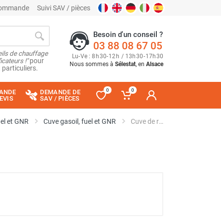
 commande
Suivi SAV / pièces
Besoin d'un conseil ?
03 88 08 67 05
ils de chauffage
Lu
-
Ve
: 8
h
30
-
12
h
/ 13
h
30
-
17
h
30
cateurs !"
pour
Nous sommes à
Sélestat
, en
Alsace
 particuliers.
0
0
ANDE
DEMANDE DE
EVIS
SAV / PIÈCES
uel et GNR
Cuve gasoil, fuel et GNR
Cuve de ravitaillement gasoil Easy Mobil 440 - CEMO