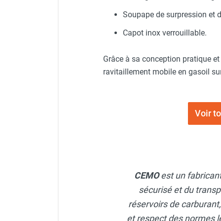
punaises de lit
Soupape de surpression et d
Chauffage électrique infrarouge
Chauffage électrique par convection
Capot inox verrouillable.
Chauffage mobile au fioul et GNR
Chauffage fioul soufflant avec
Grâce à sa conception pratique e
cheminée et réservoir intégré
ravitaillement mobile en gasoil su
Chauffage fioul soufflant avec
cheminée à raccorder sur citerne
Chauffage fioul soufflant sans
cheminée à combustion directe
Voir 
Chauffage fioul
infrarouge/rayonnant
Chauffage mobile au gaz propane /
butane
Chauffage mobile au gaz à
CEMO
est un fabrican
combustion directe
sécurisé et du transp
Chauffage mobile au gaz à
réservoirs de carburant
combustion indirecte
Chauffage mobile au gaz rayonnant
et respect des normes le