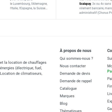
Gasoil, HVO, XTL, GNR, Fioul
le Luxembourg,
l'Allemagne,
Scalapay
,
3x ou 4x sans 
l'Italie,
l'Espagne,
la Suisse…
virement bancaire
, man
1 kg/dm3
administratif
(Chorus Pr
il Easy Mobil 440 - CEMO
on
-20° C à +40° C
Pour la version 440 uniquement
À propos de nous
C
Qui sommes-nous ?
Su
et la location de chauffages
2 raccords rapides 1/2" en laiton (1 pour l'alimentation, 1 
Nous contacter
Mo
énergies (électrique, fuel,
Pa
t Location de climatiseurs,
Demande de devis
Oui
Pa
Demande de rappel
Non
Fi
Catalogue
Li
Marques
Oui
Ex
Blog
Ga
Thématiques