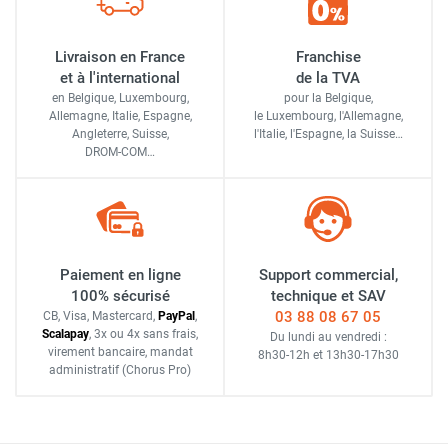
Livraison en France
Franchise
et à l'international
de la TVA
en Belgique, Luxembourg,
pour la Belgique,
Allemagne, Italie, Espagne,
le Luxembourg,
l'Allemagne,
Angleterre, Suisse,
l'Italie,
l'Espagne,
la Suisse…
DROM-COM…
Paiement en ligne
Support commercial,
100% sécurisé
technique et SAV
03 88 08 67 05
CB, Visa, Mastercard,
Pay
Pal
,
Scalapay
,
3x ou 4x sans frais
,
Du lundi au vendredi :
virement bancaire
, mandat
8h30-12h
et
13h30-17h30
administratif
(Chorus Pro)