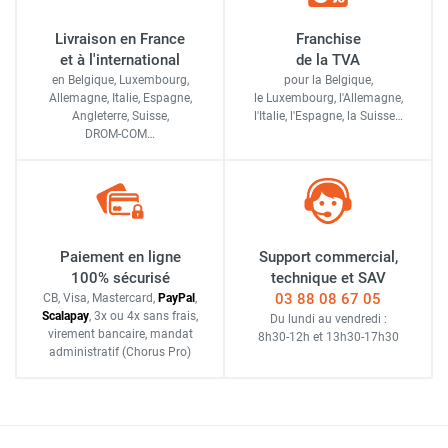
Livraison en France
Franchise
et à l'international
de la TVA
en Belgique, Luxembourg,
pour la Belgique,
Allemagne, Italie, Espagne,
le Luxembourg,
l'Allemagne,
Angleterre, Suisse,
l'Italie,
l'Espagne,
la Suisse…
DROM-COM…
Paiement en ligne
Support commercial,
100% sécurisé
technique et SAV
03 88 08 67 05
CB, Visa, Mastercard,
Pay
Pal
,
Scalapay
,
3x ou 4x sans frais
,
Du lundi au vendredi :
virement bancaire
, mandat
8h30-12h
et
13h30-17h30
administratif
(Chorus Pro)