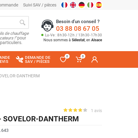
 commande
Suivi SAV / pièces
Besoin d'un conseil ?
03 88 08 67 05
ils de chauffage
Lu
-
Ve
: 8
h
30
-
12
h
/ 13
h
30
-
17
h
30
cateurs !"
pour
Nous sommes à
Sélestat
, en
Alsace
particuliers.
0
0
ANDE
DEMANDE DE
EVIS
SAV / PIÈCES
 - SOVELOR-DANTHERM
1 avis
er - SOVELOR-DANTHERM
.643