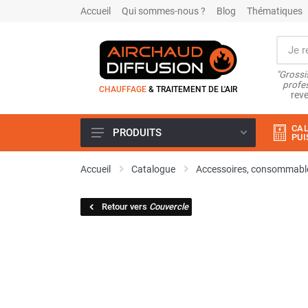
Accueil
Qui sommes-nous ?
Blog
Thématiques
"Grossi
profes
CHAUFFAGE
& TRAITEMENT DE L'AIR
reve
CAL
PRODUITS
PUI
Airchaud Location
Accueil
Catalogue
Accessoires, consommable
Climatiseur
Climatiseur mobile
Retour vers
Couvercle
Climatiseur mobile résidentiel et
tertiaire
Climatiseur fixe
Rafraîchisseur d'air
Rafraichisseur d'air mobile
Rafraîchisseur d'air gainable
Rafraichisseur d’air fixe