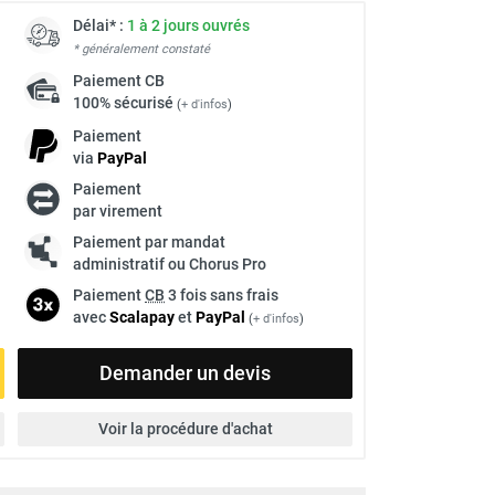
Délai* :
1 à 2 jours ouvrés
* généralement constaté
Paiement
CB
100% sécurisé
(
+ d'infos
)
Paiement
via
Pay
Pal
Paiement
par virement
Paiement par mandat
administratif ou Chorus Pro
Paiement
CB
3 fois sans frais
avec
Scalapay
et
Pay
Pal
(
+ d'infos
)
Demander un devis
Voir la procédure d'achat