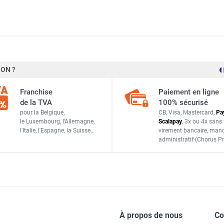
ON ?
Sovelor-Dantherm
Franchise
Paiement en ligne
de la TVA
100% sécurisé
4108.643
pour la Belgique,
CB, Visa, Mastercard,
Pa
le Luxembourg,
l'Allemagne,
Scalapay
,
3x ou 4x sans 
PIECES DETACHEES
l'Italie,
l'Espagne,
la Suisse…
virement bancaire
, man
administratif
(Chorus Pr
À propos de nous
C