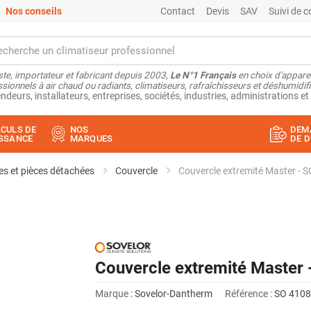
Nos conseils
Contact
Devis
SAV
Suivi de
ste, importateur et fabricant depuis 2003,
Le N°1 Français
en choix d'appare
sionnels à air chaud ou radiants, climatiseurs, rafraîchisseurs et déshumidifi
ndeurs, installateurs, entreprises, sociétés, industries, administrations et 
CULS DE
NOS
DEM
SSANCE
MARQUES
DE D
s et pièces détachées
Couvercle
Couvercle extremité Master
Couvercle extremité Mast
Marque :
Sovelor-Dantherm
Référence :
SO 4108