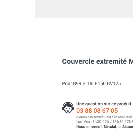
Déstratificateur ventilateur de
plafond
Déstratificateur industriel à pales
Déstratificateur industriel caréné
Déstratificateur de plafond design
Déstratificateur Airius
VMC
Caisson d'Extraction VMC Collective
Caisson d'Extraction VMC tertiaire
Couvercle extremit
Déshumidificateur d'air
Déshumidificateur mobile
professionnel
Pour B99-B100-B150-BV125
Déshumidificateur fixe
Déshumidificateur de maison et de
confort
Une question sur ce produit 
Déshumidificateur à adsorption /
03 88 08 67 05
Déshydrateur
Numéro non surtaxé. Coût d'un appel local.
Lun
-
Ven : 8
h
30
-
12
h
/ 13
h
30
-
17
h
Humidificateur d'air
Nous sommes à
Sélestat
, en
Alsace
Purificateur d'air