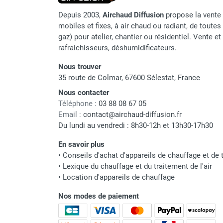
Chauffage FARM au gaz
Depuis 2003,
Airchaud Diffusion
propose la vente 
Chauffage FARM au fioul
mobiles et fixes, à air chaud ou radiant, de toutes 
Chauffage d'atelier granulés / bois /
gaz) pour atelier, chantier ou résidentiel. Vente e
carton
rafraichisseurs, déshumidificateurs.
Chaudière fixe à eau
Nous trouver
Aérotherme fixe mural
35 route de Colmar, 67600 Sélestat, France
Aérotherme électrique
Nous contacter
Aérotherme au gaz
Téléphone :
03 88 08 67 05
Aérotherme à eau chaude ou froide
Email :
contact@airchaud-diffusion.fr
Aérotherme au fioul
Du lundi au vendredi : 8h30-12h et 13h30-17h30
Aérotherme pompe à chaleur
(détente directe)
En savoir plus
Chauffage mobile électrique, fioul et
•
Conseils d'achat d'appareils de chauffage et de t
•
Lexique du chauffage et du traitement de l'air
gaz
•
Location d'appareils de chauffage
Chauffage mobile électrique
Chauffage électrique soufflant
Nos modes de paiement
Chauffage haute température pour
étuvage industriel ou destruction