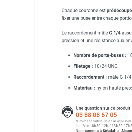
Armoire de brumisation ind
Neutraliseur d'odeur
Chaque couronne est
prédécoupée
Hygiène
fixer une buse entre chaque porti
Sèche-main et sèche-cheveux
Distributeur de savon
Le raccordement mâle
G 1/4
assu
Chauffage fixe atelier
Chauffage d'atelier fixe au fioul et
pression et une résistance aux env
GNR
Chauffage au fioul avec réservoir
Nombre de porte-buses :
10
intégré
Filetage :
10/24 UNC.
Chauffage au fioul à raccorder sur
citerne
Raccordement :
mâle G 1/4
Aérotherme au fioul
Matériau :
nylon haute pressi
Chauffage polycombustible / huile
Chauffage d'atelier fixe avec brûleur
gaz
Une question sur ce produit 
Chauffage d'atelier suspendu
03 88 08 67 05
Chauffage suspendu au fioul
Numéro non surtaxé. Coût d'un appel local.
Chauffage suspendu au gaz
Lun
-
Ven : 8
h
30
-
12
h
/ 13
h
30
-
17
h
Nous sommes à
Sélestat
, en
Alsace
Chauffage FARM