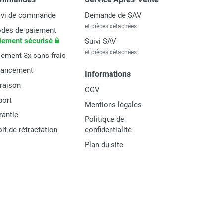
ivi de commande
Demande de SAV
et pièces détachées
des de paiement
iement sécurisé
Suivi SAV
et pièces détachées
iement 3x sans frais
nancement
Informations
vraison
CGV
port
Mentions légales
rantie
Politique de
oit de rétractation
confidentialité
Plan du site