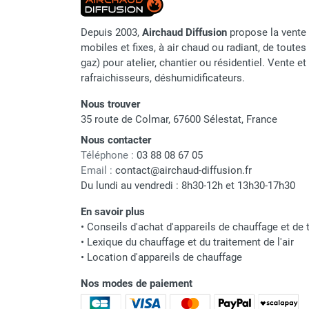
punaises de lit
Chauffage électrique infrarouge
Depuis 2003,
Airchaud Diffusion
propose la vente 
Chauffage électrique par convection
mobiles et fixes, à air chaud ou radiant, de toutes 
Chauffage mobile au fioul et GNR
gaz) pour atelier, chantier ou résidentiel. Vente e
Chauffage fioul soufflant avec
rafraichisseurs, déshumidificateurs.
cheminée et réservoir intégré
Chauffage fioul soufflant avec
Nous trouver
35 route de Colmar, 67600 Sélestat, France
cheminée à raccorder sur citerne
Chauffage fioul soufflant sans
Nous contacter
cheminée à combustion directe
Téléphone :
03 88 08 67 05
Chauffage fioul
Email :
contact@airchaud-diffusion.fr
Du lundi au vendredi : 8h30-12h et 13h30-17h30
infrarouge/rayonnant
Chauffage mobile au gaz propane /
En savoir plus
butane
•
Conseils d'achat d'appareils de chauffage et de t
Chauffage mobile au gaz à
•
Lexique du chauffage et du traitement de l'air
combustion directe
•
Location d'appareils de chauffage
Chauffage mobile au gaz à
Nos modes de paiement
combustion indirecte
Chauffage mobile au gaz rayonnant