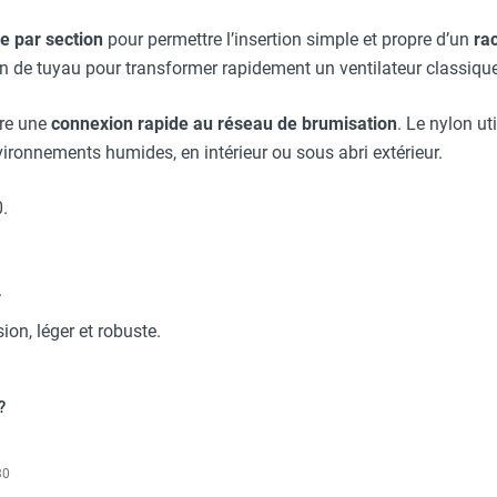
ustrielle GHP Premium HPE 6 l/min - BRO BRUMISATION
 par section
pour permettre l’insertion simple et propre d’un
ra
on de tuyau pour transformer rapidement un ventilateur classiqu
re une
connexion rapide au réseau de brumisation
. Le nylon ut
ironnements humides, en intérieur ou sous abri extérieur.
.
.
on, léger et robuste.
?
30