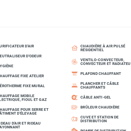
URIFICATEUR D'AIR
CHAUDIÈRE À AIR PULSÉ
RÉSIDENTIEL
EUTRALISEUR D'ODEUR
VENTILO-CONVECTEUR,
CONVECTEUR ET RADIATEU
YGIÈNE
PLAFOND CHAUFFANT
HAUFFAGE FIXE ATELIER
PLANCHER ET CÂBLE
ÉROTHERME FIXE MURAL
CHAUFFANTS
HAUFFAGE MOBILE
CÂBLE ANTI-GEL
LECTRIQUE, FIOUL ET GAZ
BRÛLEUR CHAUDIÈRE
HAUFFAGE POUR SERRE ET
ÂTIMENT D'ÉLEVAGE
CUVE ET STATION DE
DISTRIBUTION
IDEAU D'AIR ET RIDEAU
AYONNANT
POMPE DE DISTRIBUTION