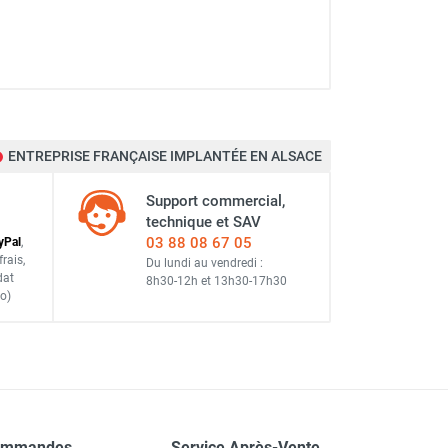
ENTREPRISE FRANÇAISE IMPLANTÉE EN ALSACE
Support commercial,
technique et SAV
03 88 08 67 05
y
Pal
,
frais
,
Du lundi au vendredi :
dat
8h30-12h
et
13h30-17h30
o)
ommandes
Service Après-Vente