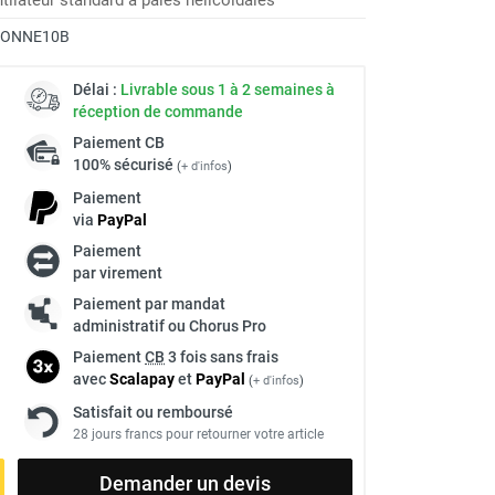
RONNE10B
Délai :
Livrable sous 1 à 2 semaines à
réception de commande
Paiement
CB
100% sécurisé
(
+ d'infos
)
Paiement
via
Pay
Pal
Paiement
par virement
Paiement par mandat
administratif ou Chorus Pro
Paiement
CB
3 fois sans frais
avec
Scalapay
et
Pay
Pal
(
+ d'infos
)
Satisfait ou remboursé
28 jours francs pour retourner votre article
Demander un devis