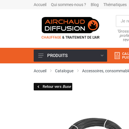
Accueil
Qui sommes-nous ?
Blog
Thématiques
"Grossi
profe
CHAUFFAGE
& TRAITEMENT DE L'AIR
rev
CAL
PRODUITS
PUI
Airchaud Location
Accueil
Catalogue
Accessoires, consommable
Climatiseur
Climatiseur mobile
Retour vers
Buse
Climatiseur mobile résidentiel et
tertiaire
Climatiseur fixe
Rafraîchisseur d'air
Rafraichisseur d'air mobile
Rafraîchisseur d'air gainable
Rafraichisseur d’air fixe