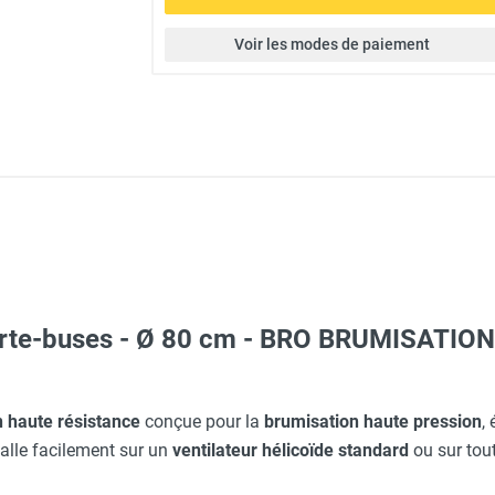
Voir les modes de paiement
orte-buses - Ø 80 cm - BRO BRUMISATION
ion domestique BRUMEO 1 l/min - BRO BRUMISATION
n haute résistance
conçue pour la
brumisation haute pression
,
talle facilement sur un
ventilateur hélicoïde standard
ou sur tout