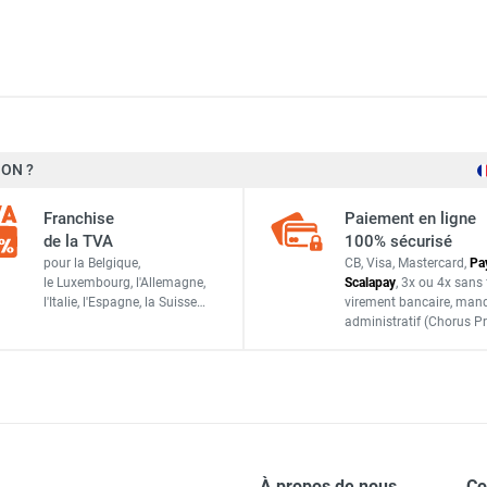
ON ?
BRO Brumisation
Franchise
Paiement en ligne
COURONNE10B
de la TVA
100% sécurisé
pour la Belgique,
CB, Visa, Mastercard,
Pa
ACCESSOIRES
le Luxembourg,
l'Allemagne,
Scalapay
,
3x ou 4x sans 
l'Italie,
l'Espagne,
la Suisse…
virement bancaire
, man
administratif
(Chorus Pr
À propos de nous
C