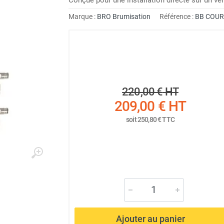
Marque :
BRO Brumisation
Référence :
BB COU
220,00 €
HT
209,00 €
HT
soit
250,80 €
TTC
Ajouter au panier