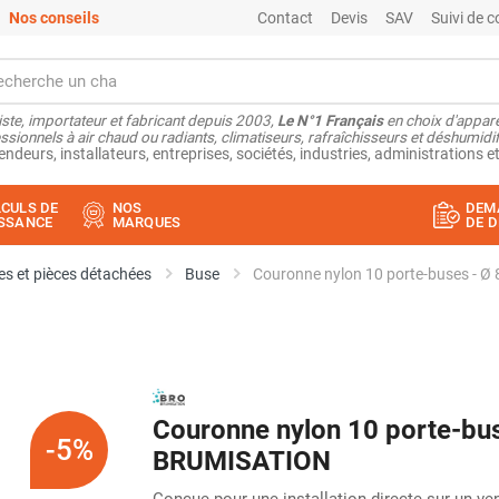
Nos conseils
Contact
Devis
SAV
Suivi de
ste, importateur et fabricant depuis 2003,
Le N°1 Français
en choix d'appare
ssionnels à air chaud ou radiants, climatiseurs, rafraîchisseurs et déshumidifi
endeurs, installateurs, entreprises, sociétés, industries, administrations et
CULS DE
NOS
DEM
SSANCE
MARQUES
DE D
s et pièces détachées
Buse
Couronne nylon 10 porte-buses - 
Couronne nylon 10 porte-bu
-5%
BRUMISATION
Conçue pour une installation directe sur un ven