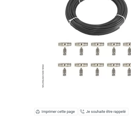
Brumisateur d'air
Coffret de brumisation
Ventilateur brumisateur
Ventilateur / extracteur d'air mobile
Brasseur d'air
Ventilateur fixe
Ventilateur industriel
Ventilateur de chantier
Ventilateur centrifuge
Ventilateur de sol
Ventilateur sur pied
Ventilateur de bureau
Ventilateur de table
Extracteur d'air mural
Extracteur d'air mural hélicoïde
Extracteur d'air mural centrifuge
Imprimer cette page
Je souhaite être rappelé
Extracteur d'air mural ATEX
Extracteur d'air mural résidentiel