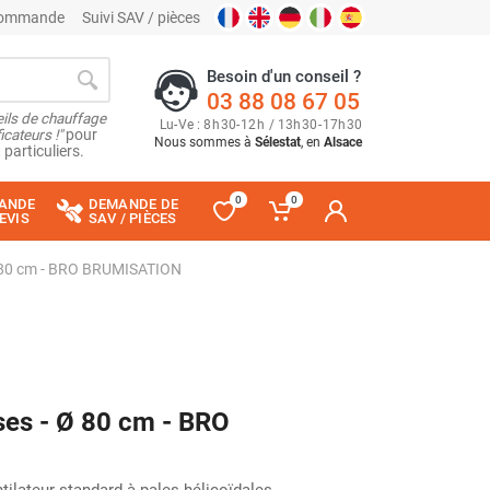
 commande
Suivi SAV / pièces
Besoin d'un conseil ?
03 88 08 67 05
ils de chauffage
Lu
-
Ve
: 8
h
30
-
12
h
/ 13
h
30
-
17
h
30
cateurs !"
pour
Nous sommes à
Sélestat
, en
Alsace
 particuliers.
0
0
ANDE
DEMANDE DE
EVIS
SAV / PIÈCES
Ø 80 cm - BRO BRUMISATION
ses - Ø 80 cm - BRO
tilateur standard à pales hélicoïdales