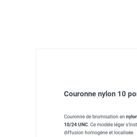
Déstratificateur ventilateur de
plafond
Déstratificateur industriel à pales
Déstratificateur industriel caréné
Déstratificateur de plafond design
Déstratificateur Airius
VMC
Caisson d'Extraction VMC Collective
Caisson d'Extraction VMC tertiaire
Déshumidificateur d'air
Déshumidificateur mobile
professionnel
Déshumidificateur fixe
Couronne nylon 10 p
Déshumidificateur de maison et de
confort
Déshumidificateur à adsorption /
Coffret pompe de brumisat
Couronne de brumisation en
nylo
Déshydrateur
10/24 UNC
. Ce modèle léger s’ins
Humidificateur d'air
diffusion homogène et localisée.
Purificateur d'air