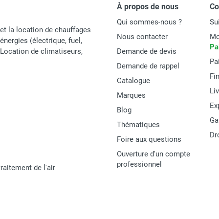
À propos de nous
C
Qui sommes-nous ?
Su
Frico
et la location de chauffages
Nous contacter
Mo
énergies (électrique, fuel,
MIL120W12
Pa
t Location de climatiseurs,
Demande de devis
Pa
Millitwin
Demande de rappel
Fi
Catalogue
France
Li
Marques
8590875034313
Ex
Blog
Ga
MATERIEL
Thématiques
Dr
Foire aux questions
Ouverture d'un compte
professionnel
raitement de l'air