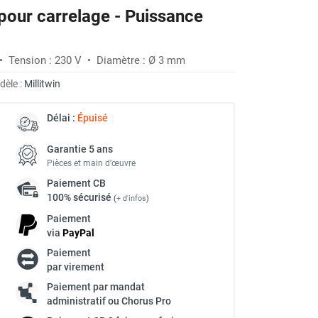
 pour carrelage - Puissance
• Tension : 230 V • Diamètre : Ø 3 mm
dèle :
Millitwin
Délai :
Épuisé
Garantie 5 ans
Pièces et main d’œuvre
Paiement
CB
100% sécurisé
(
+ d'infos
)
Paiement
via
Pay
Pal
Paiement
par virement
Paiement par mandat
administratif ou Chorus Pro