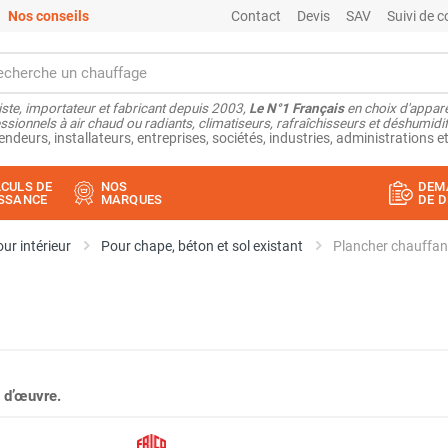
Nos conseils
Contact
Devis
SAV
Suivi de
ste, importateur et fabricant depuis 2003,
Le N°1 Français
en choix d'appare
ssionnels à air chaud ou radiants, climatiseurs, rafraîchisseurs et déshumidifi
endeurs, installateurs, entreprises, sociétés, industries, administrations et
CULS DE
NOS
DEM
SSANCE
MARQUES
DE D
ur intérieur
Pour chape, béton et sol existant
 d’œuvre.