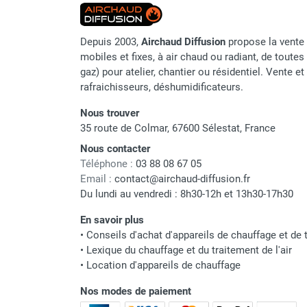
Parasol chauffant et radiant
infrarouge sur mât
Marque
Depuis 2003,
Airchaud Diffusion
propose la vente 
Parasol chauffant à gaz
mobiles et fixes, à air chaud ou radiant, de toutes 
Référence fournisseur
Parasol chauffant et radiant sur
gaz) pour atelier, chantier ou résidentiel. Vente e
mât électrique
rafraichisseurs, déshumidificateurs.
Nom du modèle
Chauffe terrasse aux pellets
Nous trouver
Chauffage infrarouge fixe mur et
Origine
35 route de Colmar, 67600 Sélestat, France
plafond
Code EAN
Chauffage radiant électrique
Nous contacter
Chauffage Infrarouge électrique fixe
Téléphone :
03 88 08 67 05
Classement produit
Email :
contact@airchaud-diffusion.fr
Panneau rayonnant
Du lundi au vendredi : 8h30-12h et 13h30-17h30
Lustre infrarouge électrique
suspendu
En savoir plus
Réglette et cassette rayonnante
•
Conseils d'achat d'appareils de chauffage et de t
Chauffage tube radiant et radiant
•
Lexique du chauffage et du traitement de l'air
lumineux au gaz
•
Location d'appareils de chauffage
Chauffage radiant tube suspendu
Nos modes de paiement
au gaz