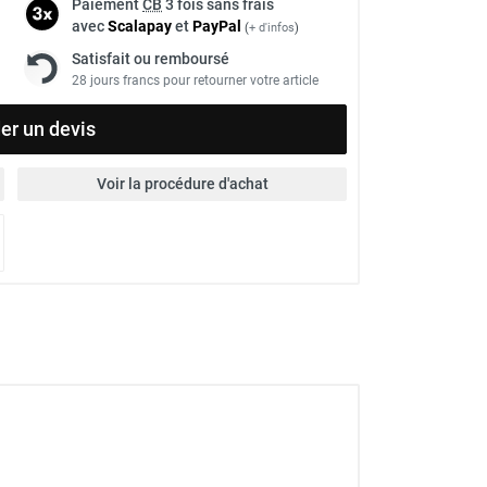
Paiement
CB
3 fois sans frais
avec
Scalapay
et
Pay
Pal
(
+ d'infos
)
Satisfait ou remboursé
28 jours francs pour retourner votre article
r un devis
Voir la procédure d'achat