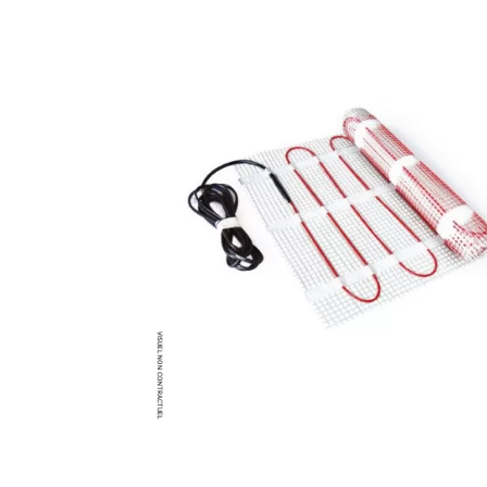
Brumisateur d'air
Coffret de brumisation
Ventilateur brumisateur
Ventilateur / extracteur d'air mobile
Brasseur d'air
Ventilateur fixe
Ventilateur industriel
Ventilateur de chantier
Ventilateur centrifuge
Ventilateur de sol
Ventilateur sur pied
Ventilateur de bureau
Ventilateur de table
Extracteur d'air mural
Extracteur d'air mural hélicoïde
Extracteur d'air mural centrifuge
Extracteur d'air mural ATEX
Extracteur d'air mural résidentiel