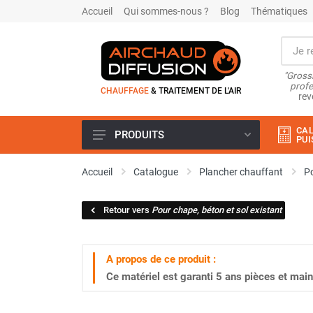
Accueil
Qui sommes-nous ?
Blog
Thématiques
"Grossi
profe
CHAUFFAGE
& TRAITEMENT DE L'AIR
rev
CAL
PRODUITS
PUI
Airchaud Location
Accueil
Catalogue
Plancher chauffant
Po
Climatiseur
Climatiseur mobile
Retour vers
Pour chape, béton et sol existant
Climatiseur mobile résidentiel et
tertiaire
Climatiseur fixe
A propos de ce produit :
Rafraîchisseur d'air
Ce matériel est garanti
5 ans
pièces et main
Rafraichisseur d'air mobile
Rafraîchisseur d'air gainable
Rafraichisseur d’air fixe