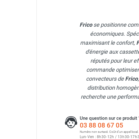
punaises de lit
Chauffage électrique infrarouge
Chauffage électrique par convection
Frico
se positionne com
Chauffage mobile au fioul et GNR
Chauffage fioul soufflant avec
économiques. Spécial
cheminée et réservoir intégré
maximisant le confort,
F
Chauffage fioul soufflant avec
d'énergie aux cassett
cheminée à raccorder sur citerne
réputés pour leur ef
Chauffage fioul soufflant sans
commande optimisent
cheminée à combustion directe
Chauffage fioul
convecteurs de
Frico
infrarouge/rayonnant
distribution homogèn
Chauffage mobile au gaz propane /
recherche une performan
butane
Chauffage mobile au gaz à
combustion directe
Une question sur ce produit 
Chauffage mobile au gaz à
03 88 08 67 05
combustion indirecte
Numéro non surtaxé. Coût d'un appel local.
Chauffage mobile au gaz rayonnant
Lun
-
Ven : 8
h
30
-
12
h
/ 13
h
30
-
17
h