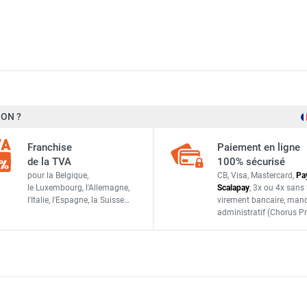
ON ?
120 W/m²
Franchise
Paiement en ligne
720 W
de la TVA
100% sécurisé
pour la Belgique,
CB, Visa, Mastercard,
Pa
230 V
le Luxembourg,
l'Allemagne,
Scalapay
,
3x ou 4x sans 
l'Italie,
l'Espagne,
la Suisse…
virement bancaire
, man
0,50 m
administratif
(Chorus Pr
12 m
Ø 3 mm