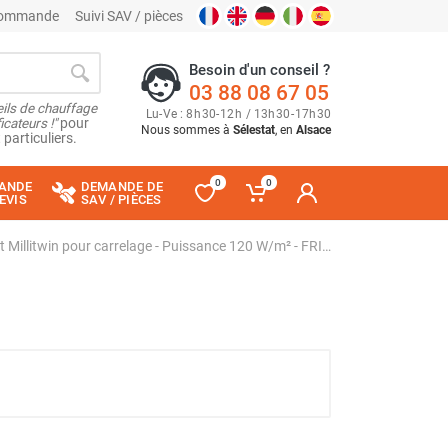
 commande
Suivi SAV / pièces
Besoin d'un conseil ?
03 88 08 67 05
ils de chauffage
Lu
-
Ve
: 8
h
30
-
12
h
/ 13
h
30
-
17
h
30
cateurs !"
pour
Nous sommes à
Sélestat
, en
Alsace
 particuliers.
0
0
ANDE
DEMANDE DE
EVIS
SAV / PIÈCES
Plancher chauffant Millitwin pour carrelage - Puissance 120 W/m² - FRICO