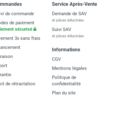
ommandes
Service Après-Vente
ivi de commande
Demande de SAV
et pièces détachées
des de paiement
iement sécurisé
Suivi SAV
et pièces détachées
iement 3x sans frais
nancement
Informations
vraison
CGV
port
Mentions légales
rantie
Politique de
oit de rétractation
confidentialité
Plan du site