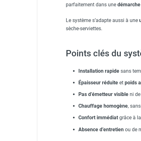
parfaitement dans une
démarche 
Chauffage FARM au gaz
Chauffage FARM au fioul
Le système s’adapte aussi à une
Chauffage d'atelier granulés / bois /
sèche-serviettes.
carton
Chaudière fixe à eau
Aérotherme fixe mural
Points clés du sys
Aérotherme électrique
Aérotherme au gaz
Aérotherme à eau chaude ou froide
Installation rapide
sans tem
Aérotherme au fioul
Épaisseur réduite
et
poids a
Aérotherme pompe à chaleur
(détente directe)
Pas d’émetteur visible
ni de 
Chauffage mobile électrique, fioul et
gaz
Chauffage homogène
, sans
Chauffage mobile électrique
Confort immédiat
grâce à la 
Chauffage électrique soufflant
Chauffage haute température pour
Absence d’entretien
ou de 
étuvage industriel ou destruction