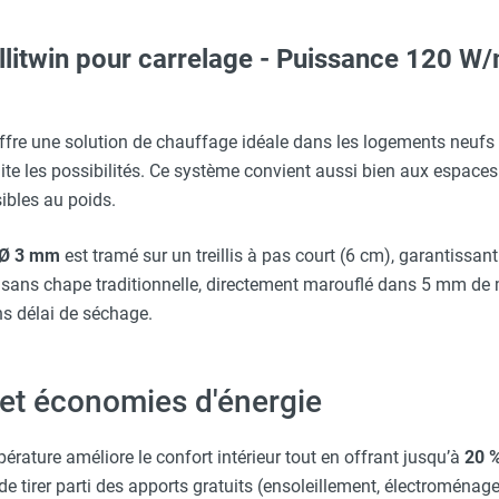
llitwin pour carrelage - Puissance 120 W
 avec protège-menton Smartguard PE 10H - HUSQVARNA
ARNA
ffre une solution de chauffage idéale dans les logements neufs 
ite les possibilités. Ce système convient aussi bien aux espaces
 A (calendrier Hebdomadaire) - FRICO
ibles au poids.
O - HUSQVARNA
e Ø 3 mm
est tramé sur un treillis à pas court (6 cm), garantissan
 sans chape traditionnelle, directement marouflé dans 5 mm de m
c avec protège-menton Smartguard PE 10H - HUSQVARNA
 fil pilote (non programmable)
s délai de séchage.
erre-tête réglable - HUSQVARNA
mi-encastré
et économies d'énergie
rature améliore le confort intérieur tout en offrant jusqu’à
20 %
e tirer parti des apports gratuits (ensoleillement, électroménager,