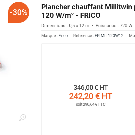
Plancher chauffant Millitwin
-30%
120 W/m² - FRICO
Dimensions : 0,5 x 12 m • Puissance : 720 W 
Marque :
Frico
Référence :
FR MIL120W12
Mo
346,00 €
HT
242,20 €
HT
soit
290,64 €
TTC