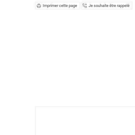
Déstratificateur ventilateur de
Imprimer cette page
Je souhaite être rappelé
plafond
Déstratificateur industriel à pales
Déstratificateur industriel caréné
Déstratificateur de plafond design
Déstratificateur Airius
VMC
Caisson d'Extraction VMC Collective
Caisson d'Extraction VMC tertiaire
Déshumidificateur d'air
Déshumidificateur mobile
professionnel
Déshumidificateur fixe
Déshumidificateur de maison et de
confort
Déshumidificateur à adsorption /
Déshydrateur
Humidificateur d'air
Purificateur d'air