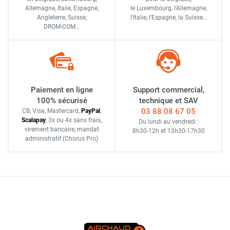
Allemagne, Italie, Espagne,
le Luxembourg,
l'Allemagne,
Angleterre, Suisse,
l'Italie,
l'Espagne,
la Suisse…
DROM-COM…
Paiement en ligne
Support commercial,
100% sécurisé
technique et SAV
03 88 08 67 05
CB, Visa, Mastercard,
Pay
Pal
,
Scalapay
,
3x ou 4x sans frais
,
Du lundi au vendredi :
virement bancaire
, mandat
8h30-12h
et
13h30-17h30
administratif
(Chorus Pro)