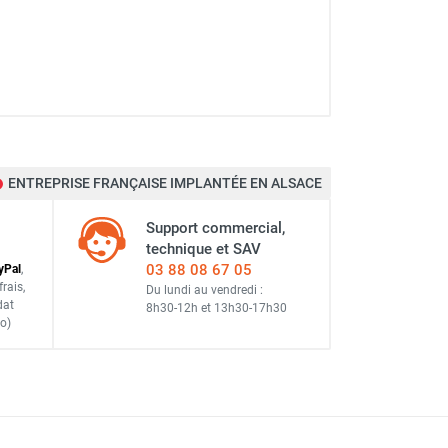
ERM
M
ENTREPRISE FRANÇAISE IMPLANTÉE EN ALSACE
M
Support commercial,
technique et SAV
03 88 08 67 05
y
Pal
,
frais
,
Du lundi au vendredi :
dat
8h30-12h
et
13h30-17h30
o)