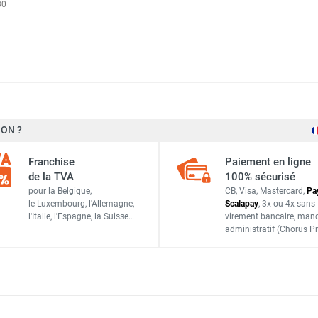
30
pendu d'atelier au fioul FARM155 horizontal - SOVELOR-DANTH
brûleur au gaz propane 37 mbar FARM190 - SOVELOR-DANTHER
ON ?
é à combustion indirecte mobile TITAN155 - SOVELOR-DANTHER
Sovelor-Dantherm
Franchise
Paiement en ligne
AC141
de la TVA
100% sécurisé
pour la Belgique,
CB, Visa, Mastercard,
Pa
France
le Luxembourg,
l'Allemagne,
Scalapay
,
3x ou 4x sans 
l'Italie,
l'Espagne,
la Suisse…
virement bancaire
, man
ACCESSOIRES
administratif
(Chorus Pr