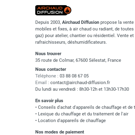
Chauffage FARM au gaz
Chauffage FARM au fioul
Chauffage d'atelier granulés / bois /
Depuis 2003,
Airchaud Diffusion
propose la vente 
carton
mobiles et fixes, à air chaud ou radiant, de toutes 
gaz) pour atelier, chantier ou résidentiel. Vente e
Chaudière fixe à eau
rafraichisseurs, déshumidificateurs.
Aérotherme fixe mural
Aérotherme électrique
Nous trouver
Aérotherme au gaz
35 route de Colmar, 67600 Sélestat, France
Aérotherme à eau chaude ou froide
Nous contacter
Aérotherme au fioul
Téléphone :
03 88 08 67 05
Aérotherme pompe à chaleur
Email :
contact@airchaud-diffusion.fr
(détente directe)
Du lundi au vendredi : 8h30-12h et 13h30-17h30
Chauffage mobile électrique, fioul et
En savoir plus
gaz
•
Conseils d'achat d'appareils de chauffage et de t
Chauffage mobile électrique
•
Lexique du chauffage et du traitement de l'air
Chauffage électrique soufflant
•
Location d'appareils de chauffage
Chauffage haute température pour
étuvage industriel ou destruction
Nos modes de paiement