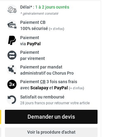
Délai* :
1 à 2 jours ouvrés
* généralement constaté
Paiement
CB
100% sécurisé
(
+ d'infos
)
Paiement
via
Pay
Pal
Paiement
par virement
Paiement par mandat
administratif ou Chorus Pro
Paiement
CB
3 fois sans frais
avec
Scalapay
et
Pay
Pal
(
+ d'infos
)
Satisfait ou remboursé
28 jours francs pour retourner votre article
Demander un devis
Voir la procédure d'achat