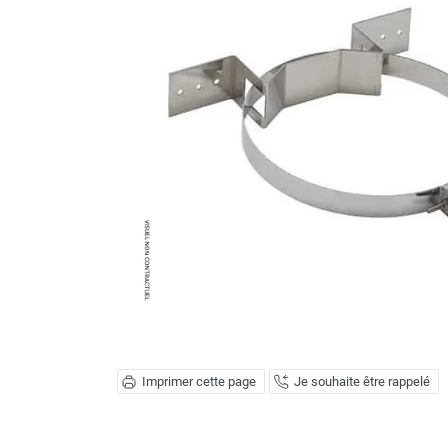
Brumisateur d'air
Coffret de brumisation
Ventilateur brumisateur
Ventilateur / extracteur d'air mobile
Brasseur d'air
Ventilateur fixe
Ventilateur industriel
Ventilateur de chantier
Ventilateur centrifuge
Ventilateur de sol
Ventilateur sur pied
Ventilateur de bureau
Ventilateur de table
Extracteur d'air mural
Extracteur d'air mural hélicoïde
Extracteur d'air mural centrifuge
Imprimer cette page
Je souhaite être rappelé
Extracteur d'air mural ATEX
Extracteur d'air mural résidentiel