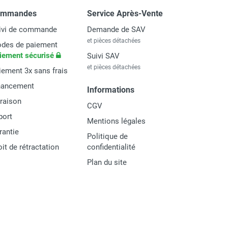
ommandes
Service Après-Vente
ivi de commande
Demande de SAV
et pièces détachées
des de paiement
iement sécurisé
Suivi SAV
et pièces détachées
iement 3x sans frais
nancement
Informations
vraison
CGV
port
Mentions légales
rantie
Politique de
oit de rétractation
confidentialité
Plan du site