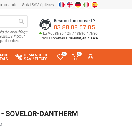
 commande
Suivi SAV / pièces
Besoin d'un conseil ?
03 88 08 67 05
ils de chauffage
Lu
-
Ve
: 8
h
30
-
12
h
/ 13
h
30
-
17
h
30
cateurs !"
pour
Nous sommes à
Sélestat
, en
Alsace
particuliers.
0
0
ANDE
DEMANDE DE
EVIS
SAV / PIÈCES
nox - SOVELOR-DANTHERM
41