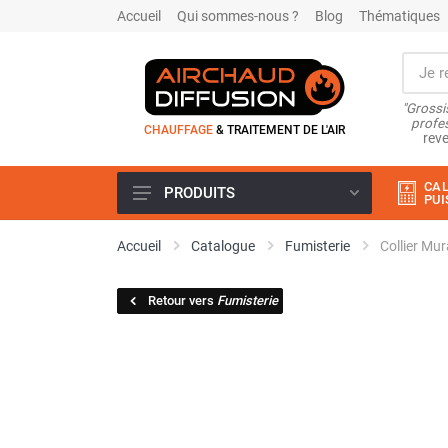
Accueil
Qui sommes-nous ?
Blog
Thématiques
"Grossi
profes
CHAUFFAGE
& TRAITEMENT DE L'AIR
reve
CAL
PRODUITS
PUI
Airchaud Location
Accueil
Catalogue
Fumisterie
Collier M
Climatiseur
Climatiseur mobile
Retour vers
Fumisterie
Climatiseur mobile résidentiel et
tertiaire
Climatiseur fixe
Rafraîchisseur d'air
Rafraichisseur d'air mobile
Rafraîchisseur d'air gainable
Rafraichisseur d’air fixe