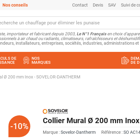
Nos conseils
Contact
Devis
SAV
Suivi de
ste, importateur et fabricant depuis 2003,
Le N°1 Français
en choix d'appare
sionnels à air chaud ou radiants, climatiseurs, rafraîchisseurs et déshumidifi
ndeurs, installateurs, entreprises, sociétés, industries, administrations et 
CULS DE
NOS
DEM
SSANCE
MARQUES
DE D
ural Ø 200 mm Inox - SOVELOR-DANTHERM
Collier Mural Ø 200 mm I
-10%
Marque :
Sovelor-Dantherm
Référence :
SO AC1