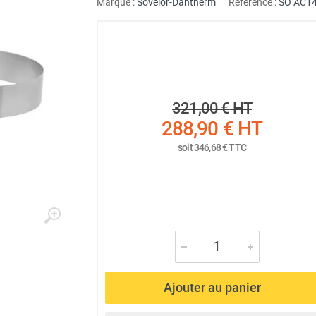
Marque :
Sovelor-Dantherm
Référence :
SO AC1
321,00 €
HT
288,90 €
HT
soit
346,68 €
TTC
Ajouter au panier