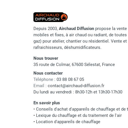
Chauffage FARM au gaz
Chauffage FARM au fioul
Chauffage d'atelier granulés / bois /
carton
Depuis 2003,
Airchaud Diffusion
propose la vente 
Chaudière fixe à eau
mobiles et fixes, à air chaud ou radiant, de toutes 
Aérotherme fixe mural
gaz) pour atelier, chantier ou résidentiel. Vente e
rafraichisseurs, déshumidificateurs.
Aérotherme électrique
Aérotherme au gaz
Nous trouver
Aérotherme à eau chaude ou froide
35 route de Colmar, 67600 Sélestat, France
Aérotherme au fioul
Nous contacter
Aérotherme pompe à chaleur
Téléphone :
03 88 08 67 05
(détente directe)
Email :
contact@airchaud-diffusion.fr
Chauffage mobile électrique, fioul et
Du lundi au vendredi : 8h30-12h et 13h30-17h30
gaz
Chauffage mobile électrique
En savoir plus
•
Conseils d'achat d'appareils de chauffage et de t
Chauffage électrique soufflant
•
Lexique du chauffage et du traitement de l'air
Chauffage haute température pour
•
Location d'appareils de chauffage
étuvage industriel ou destruction