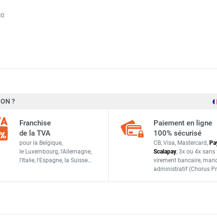
30
ON ?
Sovelor-Dantherm
Franchise
Paiement en ligne
AC148
de la TVA
100% sécurisé
pour la Belgique,
CB, Visa, Mastercard,
Pa
France
le Luxembourg,
l'Allemagne,
Scalapay
,
3x ou 4x sans 
l'Italie,
l'Espagne,
la Suisse…
virement bancaire
, man
ACCESSOIRES
administratif
(Chorus Pr