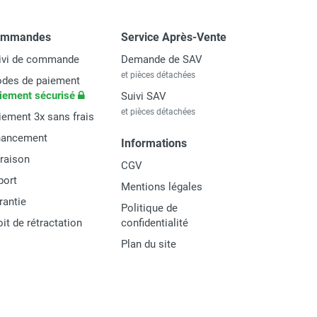
ommandes
Service Après-Vente
ivi de commande
Demande de SAV
et pièces détachées
des de paiement
iement sécurisé
Suivi SAV
et pièces détachées
iement 3x sans frais
nancement
Informations
vraison
CGV
port
Mentions légales
rantie
Politique de
oit de rétractation
confidentialité
Plan du site