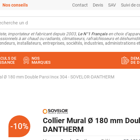
Nos conseils
Contact
Devis
SAV
Suivi de
ste, importateur et fabricant depuis 2003,
Le N°1 Français
en choix d'appare
ssionnels à air chaud ou radiants, climatiseurs, rafraîchisseurs et déshumidifi
endeurs, installateurs, entreprises, sociétés, industries, administrations et
CULS DE
NOS
DEM
SSANCE
MARQUES
DE D
ural Ø 180 mm Double Paroi Inox 304 - SOVELOR-DANTHERM
Collier Mural Ø 180 mm Dou
-10%
DANTHERM