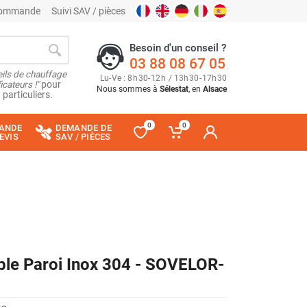
 commande
Suivi SAV / pièces
Besoin d'un conseil ?
03 88 08 67 05
ils de chauffage
Lu
-
Ve
: 8
h
30
-
12
h
/ 13
h
30
-
17
h
30
cateurs !"
pour
Nous sommes à
Sélestat
, en
Alsace
 particuliers.
0
0
ANDE
DEMANDE DE
EVIS
SAV / PIÈCES
ble Paroi Inox 304 - SOVELOR-