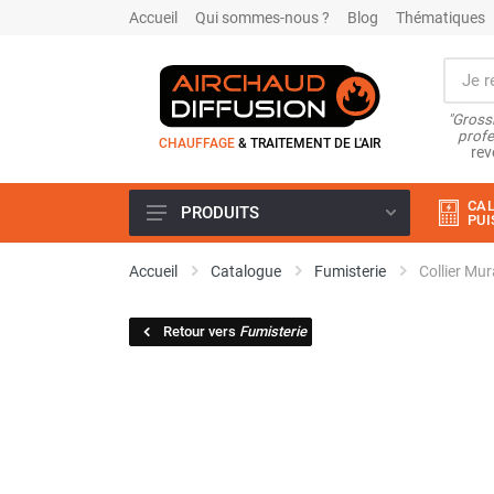
Accueil
Qui sommes-nous ?
Blog
Thématiques
"Grossi
profe
CHAUFFAGE
& TRAITEMENT DE L'AIR
rev
CAL
PRODUITS
PUI
Airchaud Location
Accueil
Catalogue
Fumisterie
Collier M
Climatiseur
Climatiseur mobile
Retour vers
Fumisterie
Climatiseur mobile résidentiel et
tertiaire
Climatiseur fixe
Rafraîchisseur d'air
Rafraichisseur d'air mobile
Rafraîchisseur d'air gainable
Rafraichisseur d’air fixe