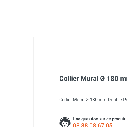
Déstratificateur ventilateur de
plafond
Déstratificateur industriel à pales
Déstratificateur industriel caréné
Déstratificateur de plafond design
Déstratificateur Airius
VMC
Caisson d'Extraction VMC Collective
Caisson d'Extraction VMC tertiaire
Déshumidificateur d'air
Déshumidificateur mobile
professionnel
Collier Mural Ø 180
Déshumidificateur fixe
Déshumidificateur de maison et de
confort
Collier Mural Ø 180 mm Double 
Déshumidificateur à adsorption /
Déshydrateur
Humidificateur d'air
Une question sur ce produit 
Purificateur d'air
03 88 08 67 05