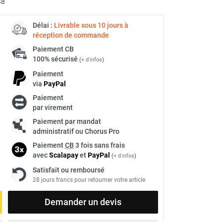
48
Délai :
Livrable sous 10 jours à
réception de commande
Paiement
CB
100% sécurisé
(
+ d'infos
)
Paiement
via
Pay
Pal
Paiement
par virement
Paiement par mandat
administratif ou Chorus Pro
Paiement
CB
3 fois sans frais
avec
Scalapay
et
Pay
Pal
(
+ d'infos
)
Satisfait ou remboursé
28 jours francs pour retourner votre article
Demander un devis