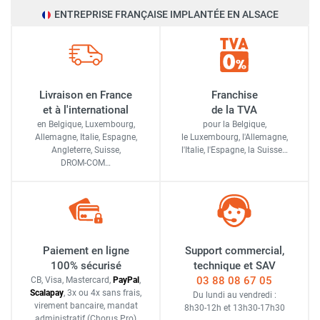
ENTREPRISE FRANÇAISE IMPLANTÉE EN ALSACE
Livraison en France
Franchise
et à l'international
de la TVA
en Belgique, Luxembourg,
pour la Belgique,
Allemagne, Italie, Espagne,
le Luxembourg,
l'Allemagne,
Angleterre, Suisse,
l'Italie,
l'Espagne,
la Suisse…
DROM-COM…
Paiement en ligne
Support commercial,
100% sécurisé
technique et SAV
03 88 08 67 05
CB, Visa, Mastercard,
Pay
Pal
,
Scalapay
,
3x ou 4x sans frais
,
Du lundi au vendredi :
virement bancaire
, mandat
8h30-12h
et
13h30-17h30
administratif
(Chorus Pro)