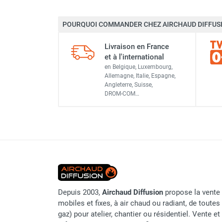
Chaudière mobile à eau
Chauffage mobile au bois
POURQUOI COMMANDER CHEZ AIRCHAUD DIFFUSI
Gaine pour chauffage mobile
Chauffage pour serre et bâtiment
Livraison en France
d'élevage
et à l'international
Chauffage FARM au gaz
en Belgique, Luxembourg,
Allemagne, Italie, Espagne,
Chauffage FARM au fioul
Angleterre, Suisse,
Chauffage mobile au gaz rayonnant
DROM-COM…
Rideau d'air et rideau rayonnant
Rideau d'air chaud
Rideau d'air chaud électrique
Rideau d'air chaud encastrable
Rideau d'air eau chaude
Rideau d'air chaud pour pompe à
chaleur
Rideau d'air pour portes tournantes
Depuis 2003,
Airchaud Diffusion
propose la vente 
Rideau d'air ambiant
mobiles et fixes, à air chaud ou radiant, de toutes 
Rideau d'air froid
gaz) pour atelier, chantier ou résidentiel. Vente e
Rideau isolant thermique