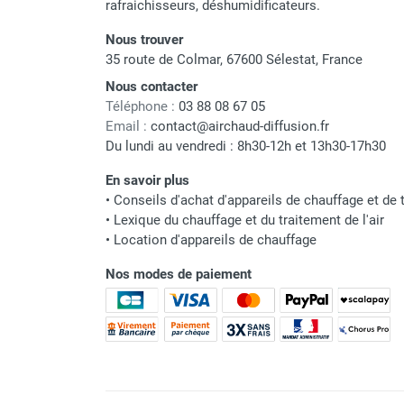
rafraichisseurs, déshumidificateurs.
Parasol chauffant et radiant
Nous trouver
infrarouge sur mât
35 route de Colmar, 67600 Sélestat, France
Parasol chauffant à gaz
Parasol chauffant et radiant sur
Nous contacter
Téléphone :
03 88 08 67 05
mât électrique
Email :
contact@airchaud-diffusion.fr
Chauffe terrasse aux pellets
Du lundi au vendredi : 8h30-12h et 13h30-17h30
Chauffage infrarouge fixe mur et
plafond
En savoir plus
Chauffage radiant électrique
•
Conseils d'achat d'appareils de chauffage et de t
Chauffage Infrarouge électrique fixe
•
Lexique du chauffage et du traitement de l'air
Panneau rayonnant
•
Location d'appareils de chauffage
Lustre infrarouge électrique
Nos modes de paiement
suspendu
Réglette et cassette rayonnante
Chauffage tube radiant et radiant
lumineux au gaz
Chauffage radiant tube suspendu
au gaz