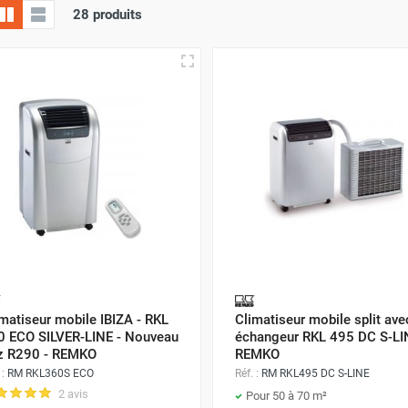
28 produits
matiseur mobile IBIZA - RKL
Climatiseur mobile split ave
0 ECO SILVER-LINE - Nouveau
échangeur RKL 495 DC S-LI
z R290 - REMKO
REMKO
 :
RM RKL360S ECO
Réf. :
RM RKL495 DC S-LINE
2 avis
Pour 50 à 70 m²