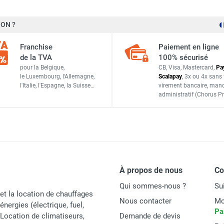
ON ?
Franchise
Paiement en ligne
de la TVA
100% sécurisé
pour la Belgique,
CB, Visa, Mastercard,
Pa
le Luxembourg,
l'Allemagne,
Scalapay
,
3x ou 4x sans 
l'Italie,
l'Espagne,
la Suisse…
virement bancaire
, man
administratif
(Chorus Pr
À propos de nous
C
Qui sommes-nous ?
Su
et la location de chauffages
Nous contacter
Mo
énergies (électrique, fuel,
Pa
t Location de climatiseurs,
Demande de devis