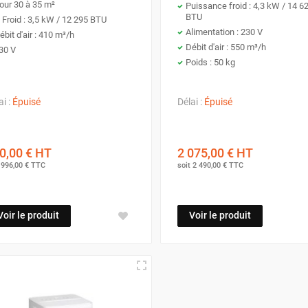
our 30 à 35 m²
Puissance froid : 4,3 kW / 14 6
BTU
. Froid : 3,5 kW / 12 295 BTU
Alimentation : 230 V
ébit d'air : 410 m³/h
Débit d'air : 550 m³/h
30 V
Poids : 50 kg
ai :
Épuisé
Délai :
Épuisé
0,00 €
HT
2 075,00 €
HT
t
996,00 €
TTC
soit
2 490,00 €
TTC
Voir le produit
Voir le produit