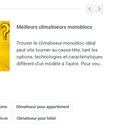
Meilleurs climatiseurs monoblocs
Trouver le climatiseur monobloc idéal
peut vite tourner au casse-tête, tant les
options, technologies et caractéristiques
diffèrent d’un modèle à l’autre. Pour vous
aider à y voir plus clair et choisir
l’appareil le mieux adapté à votre espace,
nous avons comparé plusieurs
climatiseurs monoblocs incontournables
de grandes marques comme Trotec,
Frico ou Vortice. Découvrez pour chaque
home
Climatiseur pour appartement
référence ses principaux atouts et
limites, afin de sélectionner en toute
alcon
Climatiseur pour hôtel
transparence la solution la plus efficace
et la plus confortable pour votre intérieur.