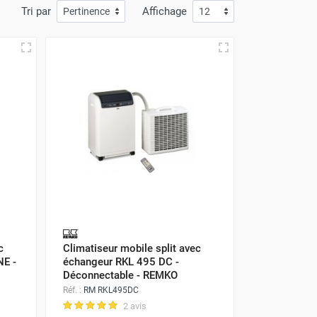
Tri par
Affichage
c
Climatiseur mobile split avec
NE -
échangeur RKL 495 DC -
Déconnectable - REMKO
Réf. :
RM RKL495DC
2 avis