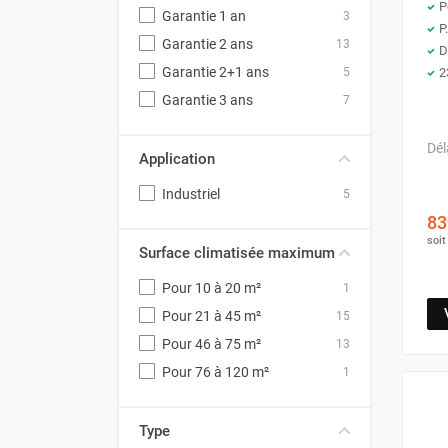
Déstratificateur ventilateur de
P
Garantie 1 an
3
P
plafond
Garantie 2 ans
13
D
Déstratificateur industriel à pales
Garantie 2+1 ans
2
5
Déstratificateur industriel caréné
Garantie 3 ans
7
Déstratificateur de plafond design
Déstratificateur Airius
Dél
VMC
Application
Caisson d'Extraction VMC Collective
Industriel
5
Caisson d'Extraction VMC tertiaire
83
Déshumidificateur d'air
soi
Déshumidificateur mobile
Surface climatisée maximum
professionnel
Pour 10 à 20 m²
1
Déshumidificateur fixe
Pour 21 à 45 m²
15
Déshumidificateur de maison et de
confort
Pour 46 à 75 m²
13
Déshumidificateur à adsorption /
Pour 76 à 120 m²
1
Déshydrateur
Humidificateur d'air
Type
Purificateur d'air