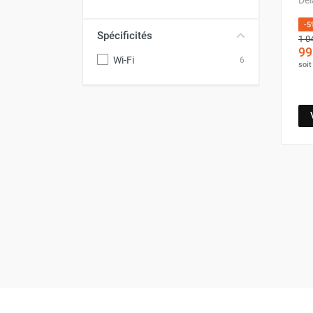
Chauffage FARM au gaz
-5
Chauffage FARM au fioul
Spécificités
1 0
Chauffage d'atelier granulés / bois /
99
Wi-Fi
6
soi
carton
Chaudière fixe à eau
Aérotherme fixe mural
Aérotherme électrique
Aérotherme au gaz
Aérotherme à eau chaude ou froide
Aérotherme au fioul
Aérotherme pompe à chaleur
(détente directe)
Chauffage mobile électrique, fioul et
gaz
Chauffage mobile électrique
Chauffage électrique soufflant
Chauffage haute température pour
étuvage industriel ou destruction