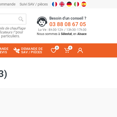
 commande
Suivi SAV / pièces
Besoin d'un conseil ?
03 88 08 67 05
ils de chauffage
Lu
-
Ve
: 8
h
30
-
12
h
/ 13
h
30
-
17
h
30
cateurs !"
pour
Nous sommes à
Sélestat
, en
Alsace
 particuliers.
0
0
ANDE
DEMANDE DE
EVIS
SAV / PIÈCES
3)