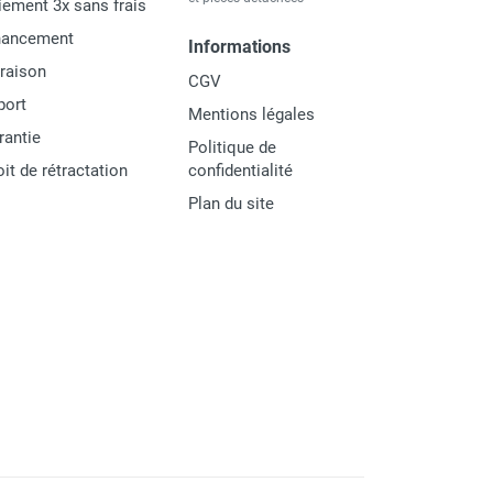
iement 3x sans frais
nancement
Informations
vraison
CGV
port
Mentions légales
rantie
Politique de
oit de rétractation
confidentialité
Plan du site