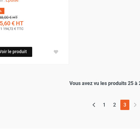
%
48,00 €
HT
5,60 €
HT
t
1 194,72 €
TTC
Voir le produit
Vous avez vu les produits 25 à 
(page 
1
2
3