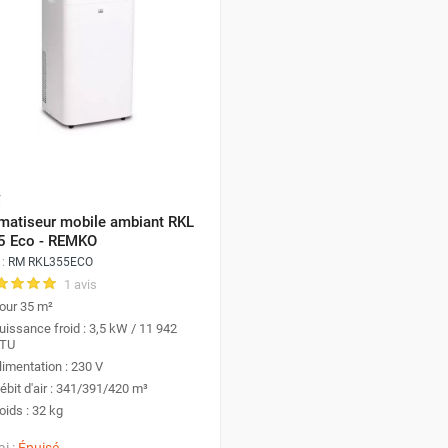
imatiseur mobile ambiant RKL
5 Eco - REMKO
 :
RM RKL355ECO
1 avis
our 35 m²
uissance froid : 3,5 kW / 11 942
TU
limentation : 230 V
ébit d'air : 341/391/420 m³
oids : 32 kg
ai :
Épuisé