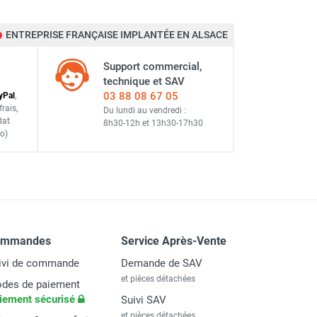
ENTREPRISE FRANÇAISE IMPLANTÉE EN ALSACE
Support commercial,
technique et SAV
03 88 08 67 05
y
Pal
,
frais
,
Du lundi au vendredi :
dat
8h30-12h
et
13h30-17h30
o)
ommandes
Service Après-Vente
ivi de commande
Demande de SAV
et pièces détachées
des de paiement
iement sécurisé
Suivi SAV
et pièces détachées