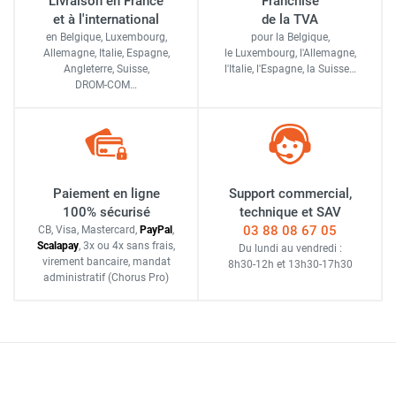
Livraison en France
Franchise
et à l'international
de la TVA
en Belgique, Luxembourg,
pour la Belgique,
Allemagne, Italie, Espagne,
le Luxembourg,
l'Allemagne,
Angleterre, Suisse,
l'Italie,
l'Espagne,
la Suisse…
DROM-COM…
Paiement en ligne
Support commercial,
100% sécurisé
technique et SAV
03 88 08 67 05
CB, Visa, Mastercard,
Pay
Pal
,
Scalapay
,
3x ou 4x sans frais
,
Du lundi au vendredi :
virement bancaire
, mandat
8h30-12h
et
13h30-17h30
administratif
(Chorus Pro)