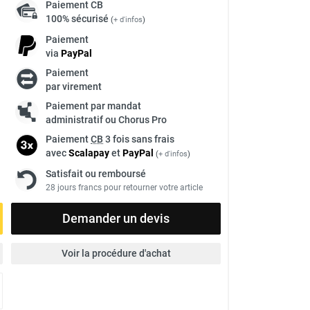
Paiement
CB
100% sécurisé
(
+ d'infos
)
Paiement
via
Pay
Pal
Paiement
à
par virement
Paiement par mandat
administratif ou Chorus Pro
Paiement
CB
3 fois sans frais
avec
Scalapay
et
Pay
Pal
(
+ d'infos
)
Satisfait ou remboursé
28 jours francs pour retourner votre article
Demander un devis
Voir la procédure d'achat