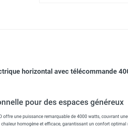
ectrique horizontal avec télécommande 
c avec protège-menton Smartguard PE 10H - HUSQVARNA
Taille XXL - HUSQVARNA
onnelle pour des espaces généreux
ire pour TITAN RADIO - STAR PROGETTI
 PROGETTI
O - HUSQVARNA
offre une puissance remarquable de 4000 watts, couvrant une s
TAR7 BLUEAPP BOX max. 4000 W - STAR PROGETTI
ne chaleur homogène et efficace, garantissant un confort opti