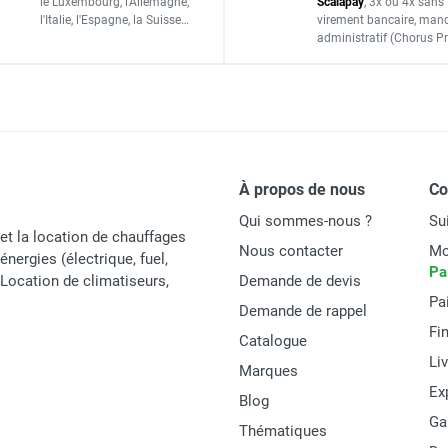
le Luxembourg,
l'Allemagne,
Scalapay
,
3x ou 4x sans 
l'Italie,
l'Espagne,
la Suisse…
virement bancaire
, man
que vertical avec télécommande 4000W TITAN RADIO - STAR PRO
20
administratif
(Chorus Pr
Bornier sans vis
Murale ou plafond
30/32
À propos de nous
C
Qui sommes-nous ?
Su
et la location de chauffages
Nous contacter
Mo
énergies (électrique, fuel,
Star Progetti
Pa
t Location de climatiseurs,
Demande de devis
Pa
109847
Demande de rappel
Fi
Catalogue
TITAN RADIO
Li
Marques
MATERIEL
Ex
Blog
Ga
Thématiques