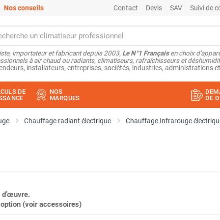
Nos conseils
Contact
Devis
SAV
Suivi de
ste, importateur et fabricant depuis 2003,
Le N°1 Français
en choix d'appare
ssionnels à air chaud ou radiants, climatiseurs, rafraîchisseurs et déshumidifi
endeurs, installateurs, entreprises, sociétés, industries, administrations et
CULS DE
NOS
DEM
SSANCE
MARQUES
DE D
uge
Chauffage radiant électrique
Chauffage Infrarouge électriqu
 d’œuvre.
ption (voir accessoires)