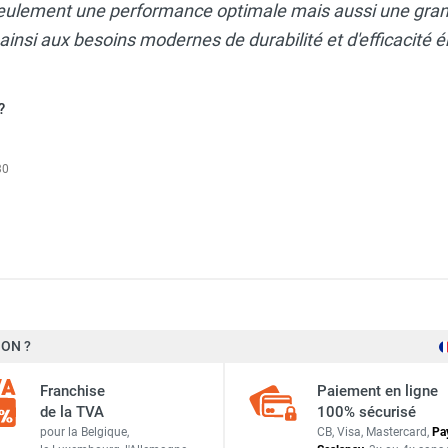
eulement une performance optimale mais aussi une gran
insi aux besoins modernes de durabilité et d'efficacité 
?
30
que avec télécommande 2 000 W TITAN RADIO - STAR PROGETTI
ON ?
109847
que horizontal avec télécommande 4000W TITAN RADIO - STAR 
Franchise
Paiement en ligne
Blanc Ral 9016
de la TVA
100% sécurisé
pour la Belgique,
CB, Visa, Mastercard,
Pa
4000/220