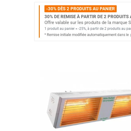
Brumisateur d'air
-30% DÈS 2 PRODUITS AU PANIER
Coffret de brumisation
30% DE REMISE À PARTIR DE 2 PRODUITS 
Ventilateur brumisateur
Offre valable sur les produits de la marque
Ventilateur / extracteur d'air mobile
1 produit au panier = -25%, à partir de 2 produits au pa
Brasseur d'air
Remise initiale modifiée automatiquement
*
dans le
Ventilateur fixe
Ventilateur industriel
Ventilateur de chantier
Ventilateur centrifuge
Ventilateur de sol
Ventilateur sur pied
Ventilateur de bureau
Ventilateur de table
Extracteur d'air mural
Extracteur d'air mural hélicoïde
Extracteur d'air mural centrifuge
Extracteur d'air mural ATEX
Extracteur d'air mural résidentiel