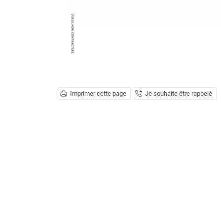
Déstratificateur ventilateur de
plafond
Déstratificateur industriel à pales
Déstratificateur industriel caréné
Déstratificateur de plafond design
Déstratificateur Airius
VMC
Caisson d'Extraction VMC Collective
Imprimer cette page
Je souhaite être rappelé
Caisson d'Extraction VMC tertiaire
Déshumidificateur d'air
Déshumidificateur mobile
professionnel
Déshumidificateur fixe
Déshumidificateur de maison et de
confort
Déshumidificateur à adsorption /
Déshydrateur
Humidificateur d'air
Purificateur d'air