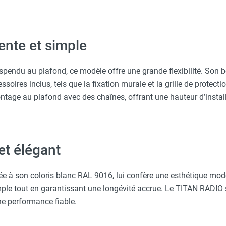
ARNA
r allumage auto du chauffage RADIO - STAR PROGETTI
lente et simple
 avec protège-menton Smartguard PE 10H - HUSQVARNA
r argenté - H 220 cm
pendu au plafond, ce modèle offre une grande flexibilité. Son bo
0 W - en tableau ou coffret 6 modules - STAR PROGETTI
ires inclus, tels que la fixation murale et la grille de protection, 
tage au plafond avec des chaînes, offrant une hauteur d’insta
et élégant
iée à son coloris blanc RAL 9016, lui confère une esthétique mod
mple tout en garantissant une longévité accrue. Le TITAN RADIO 
e performance fiable.