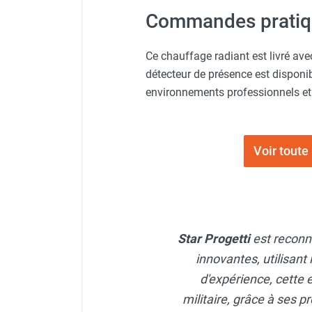
punaises de lit
Commandes pratiqu
Chauffage électrique infrarouge
Chauffage électrique par convection
Chauffage mobile au fioul et GNR
Ce chauffage radiant est livré ave
Chauffage fioul soufflant avec
détecteur de présence est disponib
cheminée et réservoir intégré
environnements professionnels e
Chauffage fioul soufflant avec
cheminée à raccorder sur citerne
Chauffage fioul soufflant sans
Voir tout
cheminée à combustion directe
Chauffage fioul
infrarouge/rayonnant
Chauffage mobile au gaz propane /
butane
Star Progetti
est reconn
Chauffage mobile au gaz à
combustion directe
innovantes, utilisant
Chauffage mobile au gaz à
d'expérience, cette e
combustion indirecte
militaire, grâce à ses p
Chauffage mobile au gaz rayonnant