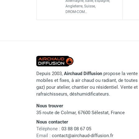
Allemagne, Italie, Espagne,
Angleterre, Suisse,
Parasol chauffant et radiant
IP
Chauffage radiant électri
DROM-COM…
infrarouge sur mât
CÂBLE (m)
Parasol chauffant à gaz
Parasol chauffant et radiant sur
FIXATION
mât électrique
Chauffe terrasse aux pellets
ZONE CHAUFFÉE ENV. (m²)
Chauffage infrarouge fixe mur et
plafond
Chauffage radiant électrique
Depuis 2003,
Airchaud Diffusion
propose la vente 
Chauffage Infrarouge électrique fixe
mobiles et fixes, à air chaud ou radiant, de toutes 
Panneau rayonnant
Marque
gaz) pour atelier, chantier ou résidentiel. Vente e
Lustre infrarouge électrique
rafraichisseurs, déshumidificateurs.
Référence fournisseur
suspendu
Réglette et cassette rayonnante
Nous trouver
Nom du modèle
Chauffage tube radiant et radiant
35 route de Colmar, 67600 Sélestat, France
lumineux au gaz
Classement produit
Nous contacter
Chauffage radiant tube suspendu
Téléphone :
03 88 08 67 05
au gaz
Email :
contact@airchaud-diffusion.fr