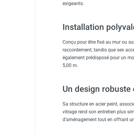
exigeants.
Gants classiques - HUSQV
Chauffage FARM au gaz
Détecteur de présence pou
Chauffage FARM au fioul
Chauffage d'atelier granulés / bois /
Installation polyva
Casque de protection gris
Pied Design Giraffa - couleu
carton
Chaudière fixe à eau
Conçu pour être fixé au mur ou sus
Gradateur Star2 - max. 400
Aérotherme fixe mural
raccordement, tandis que ses accesso
Aérotherme électrique
Aérotherme au gaz
également prédisposé pour un mon
Aérotherme à eau chaude ou froide
5,00 m.
Aérotherme au fioul
Aérotherme pompe à chaleur
(détente directe)
Un design robuste 
Chauffage mobile électrique, fioul et
gaz
Sa structure en acier peint, assoc
Chauffage mobile électrique
vitrage rend son entretien plus si
Chauffage électrique soufflant
d’aménagement tout en offrant un
Chauffage haute température pour
étuvage industriel ou destruction