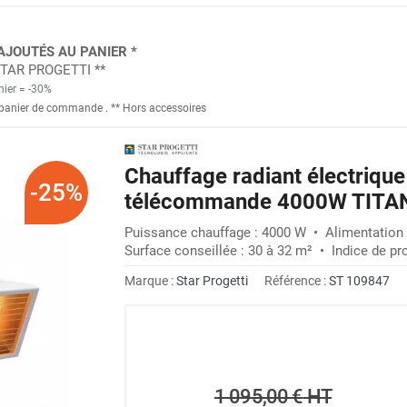
AJOUTÉS AU PANIER *
 STAR PROGETTI **
nier = -30%
panier de commande
. *
* Hors accessoires
Chauffage radiant électrique
-25%
télécommande 4000W TITA
Puissance chauffage : 4000 W • Alimentation :
Surface conseillée : 30 à 32 m² • Indice de pro
Marque :
Star Progetti
Référence :
ST 109847
1 095,00 €
HT