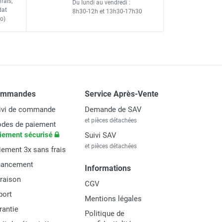
frais
,
Du lundi au vendredi :
dat
8h30-12h
et
13h30-17h30
GETTI
o)
ommandes
Service Après-Vente
ivi de commande
Demande de SAV
et pièces détachées
des de paiement
iement sécurisé
Suivi SAV
et pièces détachées
iement 3x sans frais
nancement
Informations
vraison
CGV
port
Mentions légales
rantie
Politique de