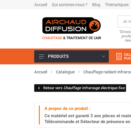
Accueil
Qui sommes-nous ?
Blog
Thématiques
"Grossi
profe
CHAUFFAGE
& TRAITEMENT DE L'AIR
rev
CAL
PRODUITS
PUI
Airchaud Location
Accueil
Catalogue
Chauffage radiant infraro
Climatiseur
Climatiseur mobile
Retour vers
Chauffage Infrarouge électrique fixe
Climatiseur mobile résidentiel et
tertiaire
Climatiseur fixe
A propos de ce produit :
Rafraîchisseur d'air
Ce matériel est garanti
3 ans
pièces et main
Rafraichisseur d'air mobile
Télécommande et Détecteur de présence en o
Rafraîchisseur d'air gainable
Rafraichisseur d’air fixe