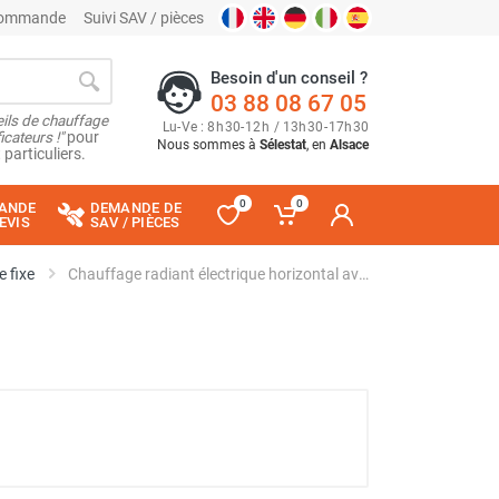
 commande
Suivi SAV / pièces
Besoin d'un conseil ?
03 88 08 67 05
ils de chauffage
Lu
-
Ve
: 8
h
30
-
12
h
/ 13
h
30
-
17
h
30
cateurs !"
pour
Nous sommes à
Sélestat
, en
Alsace
 particuliers.
0
0
ANDE
DEMANDE DE
EVIS
SAV / PIÈCES
e fixe
Chauffage radiant électrique horizontal avec télécommande 4000W TITAN RADIO - STAR PROGETTI