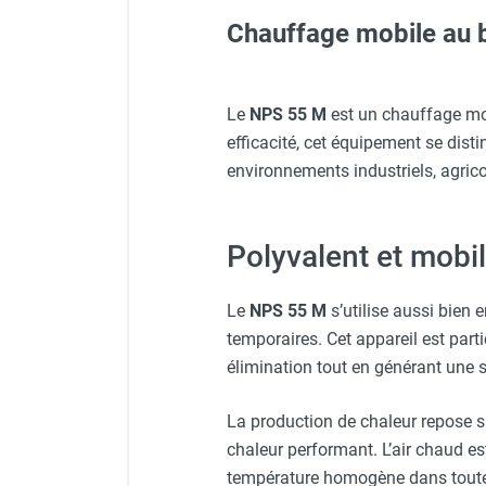
Neutraliseur d'odeur
Chauffage mobile au
Veste de chantier PE10J - 
Hygiène
Sèche-main et sèche-cheveux
Distributeur de savon
Veste de chantier PE10J - T
Chapeau de Couverture Ø 1
Le
NPS 55 M
est un chauffage mob
Chauffage fixe atelier
efficacité, cet équipement se dist
Chauffage d'atelier fixe au fioul et
Coude 90° Ø 153 mm Simple
environnements industriels, agrico
GNR
Protecteur d'oreilles avec s
Chauffage au fioul avec réservoir
Té équerre Ø 153 mm Simple
intégré
Polyvalent et mobi
Chauffage au fioul à raccorder sur
Gants classiques - HUSQV
Tuyau Droit 1 m Ø 153 mm S
citerne
Aérotherme au fioul
Le
NPS 55 M
s’utilise aussi bien 
Chauffage polycombustible / huile
temporaires. Cet appareil est parti
Veste de chantier PE10J - 
Chauffage d'atelier fixe avec brûleur
élimination tout en générant une
gaz
Chauffage d'atelier suspendu
La production de chaleur repose s
Chauffage suspendu au fioul
chaleur performant. L’air chaud es
Chauffage suspendu au gaz
température homogène dans toute l
Chauffage FARM