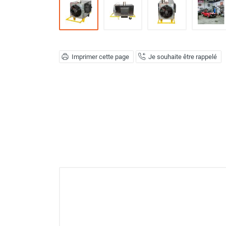
Déstratificateur ventilateur de
plafond
Déstratificateur industriel à pales
Déstratificateur industriel caréné
Déstratificateur de plafond design
Imprimer cette page
Je souhaite être rappelé
Déstratificateur Airius
VMC
Caisson d'Extraction VMC Collective
Caisson d'Extraction VMC tertiaire
Déshumidificateur d'air
Déshumidificateur mobile
professionnel
Déshumidificateur fixe
Déshumidificateur de maison et de
confort
Déshumidificateur à adsorption /
Déshydrateur
Humidificateur d'air
Purificateur d'air