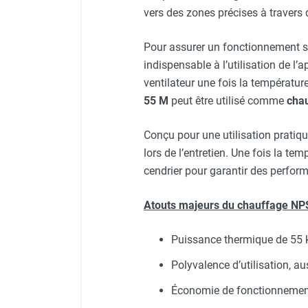
vers des zones précises à travers
Chauffage FARM au gaz
Chauffage FARM au fioul
Pour assurer un fonctionnement s
Chauffage d'atelier granulés / bois /
indispensable à l’utilisation de l’
carton
Chaudière fixe à eau
ventilateur une fois la températur
Aérotherme fixe mural
55 M
peut être utilisé comme
chau
Aérotherme électrique
Aérotherme au gaz
Conçu pour une utilisation pratiq
Aérotherme à eau chaude ou froide
lors de l’entretien. Une fois la tem
Aérotherme au fioul
cendrier pour garantir des perfor
Aérotherme pompe à chaleur
(détente directe)
Atouts majeurs du chauffage NP
Chauffage mobile électrique, fioul et
gaz
Puissance thermique de 55 k
Chauffage mobile électrique
Chauffage électrique soufflant
Polyvalence d’utilisation, a
Chauffage haute température pour
Économie de fonctionnement 
étuvage industriel ou destruction