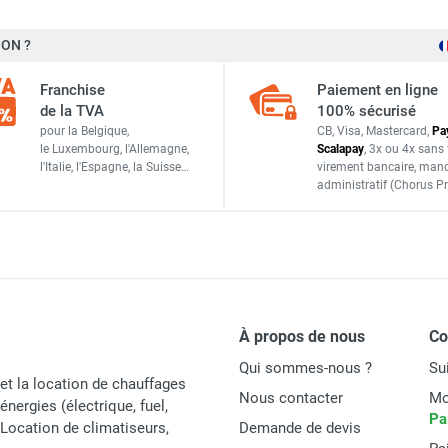
55 kW
ON ?
- MTM
5 500 m³/h
Franchise
Paiement en ligne
Bois (panneaux de particules, panneaux OSB, cadres de fen
de la TVA
100% sécurisé
NPS 55 M - MTM
Charbon, briquettes de charbon, briquettes de paille, cart
pour la Belgique,
CB, Visa, Mastercard,
Pa
le Luxembourg,
l'Allemagne,
Scalapay
,
3x ou 4x sans 
l'Italie,
l'Espagne,
la Suisse…
virement bancaire
, man
8-15 kg/h pour le bois
administratif
(Chorus Pr
La consommation de carburant dépend de son type
220-240 V
50 Hz
276 W
À propos de nous
C
Ø 150 mm
Qui sommes-nous ?
Su
et la location de chauffages
Nous contacter
Mo
énergies (électrique, fuel,
700 x 1 450 x 950 mm
Pa
t Location de climatiseurs,
Demande de devis