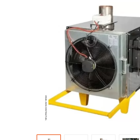
Brumisateur d'air
Coffret de brumisation
Ventilateur brumisateur
Ventilateur / extracteur d'air mobile
Brasseur d'air
Ventilateur fixe
Ventilateur industriel
Ventilateur de chantier
Ventilateur centrifuge
Ventilateur de sol
Ventilateur sur pied
Ventilateur de bureau
Ventilateur de table
Extracteur d'air mural
Extracteur d'air mural hélicoïde
Extracteur d'air mural centrifuge
Extracteur d'air mural ATEX
Extracteur d'air mural résidentiel