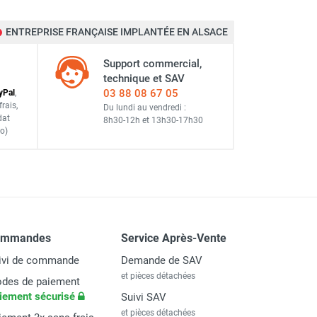
ENTREPRISE FRANÇAISE IMPLANTÉE EN ALSACE
Support commercial,
êtres, etc...)
technique et SAV
on
03 88 08 67 05
y
Pal
,
frais
,
Du lundi au vendredi :
dat
8h30-12h
et
13h30-17h30
o)
ommandes
Service Après-Vente
ivi de commande
Demande de SAV
et pièces détachées
des de paiement
iement sécurisé
Suivi SAV
et pièces détachées