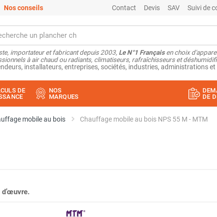
Nos conseils
Contact
Devis
SAV
Suivi de
ste, importateur et fabricant depuis 2003,
Le N°1 Français
en choix d'appare
sionnels à air chaud ou radiants, climatiseurs, rafraîchisseurs et déshumidifi
ndeurs, installateurs, entreprises, sociétés, industries, administrations et 
CULS DE
NOS
DEM
SSANCE
MARQUES
DE D
uffage mobile au bois
Chauffage mobile au bois NPS 55 M - MTM
 d’œuvre.