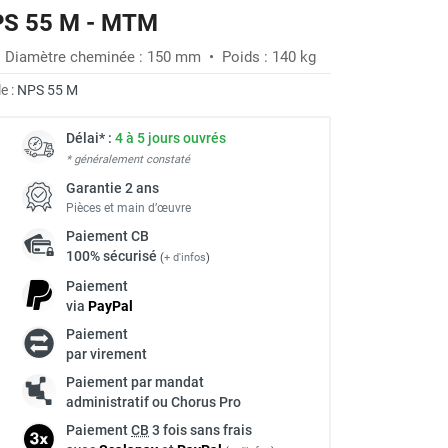
NPS 55 M - MTM
-20%
 • Diamètre cheminée : 150 mm • Poids : 140 kg
e :
NPS 55 M
Délai* :
4 à 5 jours ouvrés
* généralement constaté
Garantie 2 ans
Pièces et main d’œuvre
Paiement
CB
100% sécurisé
(
+ d'infos
)
Paiement
via
Pay
Pal
Paiement
à
par virement
Paiement par mandat
administratif ou Chorus Pro
Paiement
CB
3 fois sans frais