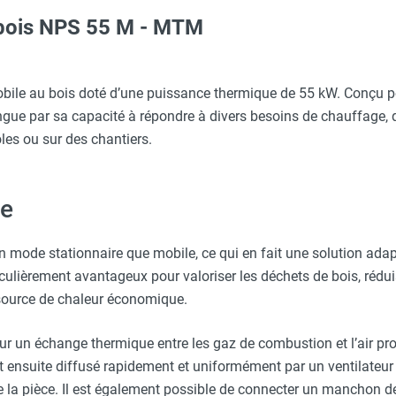
 bois NPS 55 M - MTM
Taille XL - HUSQVARNA
aille L - HUSQVARNA
53 mm Simple Paroi Inox 304 - pour Fioul/Gaz intérieur - SO
ile au bois doté d’une puissance thermique de 55 kW. Conçu pour
ingue par sa capacité à répondre à divers besoins de chauffage, 
 Paroi Inox 304 - pour Fioul/Gaz intérieur - SOVELOR-DANTHE
les ou sur des chantiers.
erre-tête réglable - HUSQVARNA
 Paroi Inox 304 avec tampon - pour Fioul/Gaz intérieur - S
le
ARNA
imple Paroi Inox 304 - pour Fioul/Gaz intérieur - SOVELOR-D
en mode stationnaire que mobile, ce qui en fait une solution ada
culièrement avantageux pour valoriser les déchets de bois, réduis
Taille XXL - HUSQVARNA
 source de chaleur économique.
ur un échange thermique entre les gaz de combustion et l’air pr
t ensuite diffusé rapidement et uniformément par un ventilateur 
a pièce. Il est également possible de connecter un manchon de s