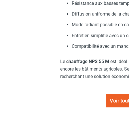
punaises de lit
Résistance aux basses tempé
Chauffage électrique infrarouge
Diffusion uniforme de la cha
Chauffage électrique par convection
Chauffage mobile au fioul et GNR
Mode radiant possible en ca
Chauffage fioul soufflant avec
Entretien simplifié avec un c
cheminée et réservoir intégré
Chauffage fioul soufflant avec
Compatibilité avec un manch
cheminée à raccorder sur citerne
Chauffage fioul soufflant sans
Le
chauffage NPS 55 M
est idéal 
cheminée à combustion directe
encore les bâtiments agricoles. S
Chauffage fioul
recherchant une solution économiq
infrarouge/rayonnant
Chauffage mobile au gaz propane /
butane
Chauffage mobile au gaz à
Voir to
combustion directe
Chauffage mobile au gaz à
combustion indirecte
Chauffage mobile au gaz rayonnant