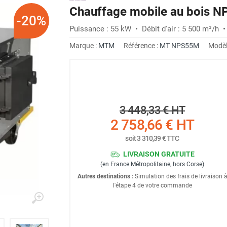
Chauffage mobile au bois 
-20%
Puissance : 55 kW • Débit d'air : 5 500 m³/h
Marque :
MTM
Référence :
MT NPS55M
Modèl
3 448,33 €
HT
2 758,66 €
HT
soit
3 310,39 €
TTC
LIVRAISON GRATUITE
(en France Métropolitaine, hors Corse)
Autres destinations :
Simulation des frais de livraison 
l'étape 4 de votre commande