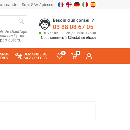
 commande
Suivi SAV / pièces
Besoin d'un conseil ?
03 88 08 67 05
ils de chauffage
Lu
-
Ve
: 8
h
30
-
12
h
/ 13
h
30
-
17
h
30
cateurs !"
pour
Nous sommes à
Sélestat
, en
Alsace
particuliers.
0
0
ANDE
DEMANDE DE
EVIS
SAV / PIÈCES