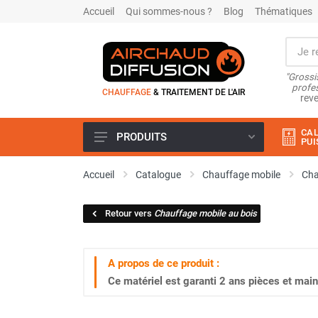
Accueil
Qui sommes-nous ?
Blog
Thématiques
"Grossi
profes
CHAUFFAGE
& TRAITEMENT DE L'AIR
reve
CAL
PRODUITS
PUI
Airchaud Location
Accueil
Catalogue
Chauffage mobile
Cha
Climatiseur
Climatiseur mobile
Retour vers
Chauffage mobile au bois
Climatiseur mobile résidentiel et
tertiaire
Climatiseur fixe
A propos de ce produit :
Rafraîchisseur d'air
Ce matériel est garanti
2 ans
pièces et main
Rafraichisseur d'air mobile
Rafraîchisseur d'air gainable
Rafraichisseur d’air fixe