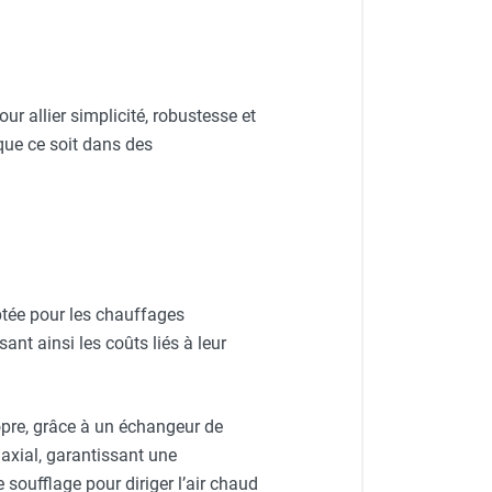
VELOR-DANTHERM
 allier simplicité, robustesse et
que ce soit dans des
RM
OVELOR-DANTHERM
ANTHERM
ptée pour les chauffages
ant ainsi les coûts liés à leur
opre, grâce à un échangeur de
axial, garantissant une
oufflage pour diriger l’air chaud