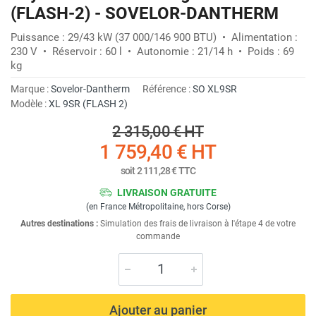
(FLASH-2) - SOVELOR-DANTHERM
Puissance : 29/43 kW (37 000/146 900 BTU) • Alimentation :
230 V • Réservoir : 60 l • Autonomie : 21/14 h • Poids : 69
kg
Marque :
Sovelor-Dantherm
Référence :
SO XL9SR
Modèle :
XL 9SR (FLASH 2)
2 315,00 €
HT
1 759,40 €
HT
soit
2 111,28 €
TTC
LIVRAISON GRATUITE
(en France Métropolitaine, hors Corse)
Autres destinations :
Simulation des frais de livraison à l'étape 4 de votre
commande
Ajouter au panier