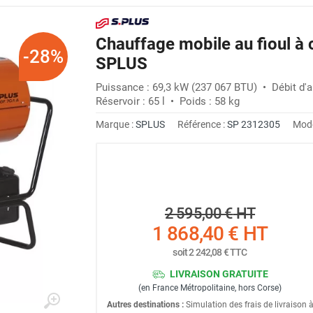
Chauffage mobile au fioul à 
-28%
SPLUS
Puissance : 69,3 kW (237 067 BTU) • Débit d'a
Réservoir : 65 l • Poids : 58 kg
Marque :
SPLUS
Référence :
SP 2312305
Modè
2 595,00 €
HT
1 868,40 €
HT
soit
2 242,08 €
TTC
LIVRAISON GRATUITE
(en France Métropolitaine, hors Corse)
Autres destinations :
Simulation des frais de livraison 