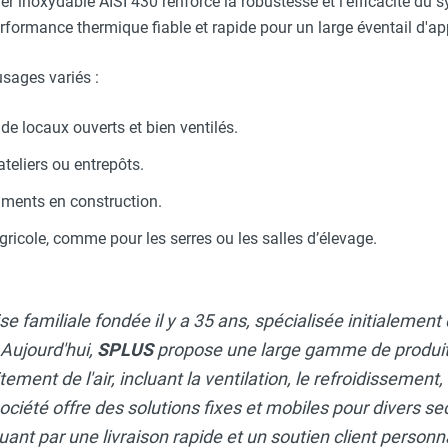
 inoxydable AISI 430 renforce la robustesse et l'efficacité du s
erformance thermique fiable et rapide pour un large éventail d'ap
sages variés :
e locaux ouverts et bien ventilés.
teliers ou entrepôts.
ments en construction.
ricole, comme pour les serres ou les salles d’élevage.
se familiale fondée il y a 35 ans, spécialisée initialemen
 Aujourd'hui,
SPLUS
propose une large gamme de produit
ement de l'air, incluant la ventilation, le refroidissement, 
ociété offre des solutions fixes et mobiles pour divers se
guant par une livraison rapide et un soutien client person