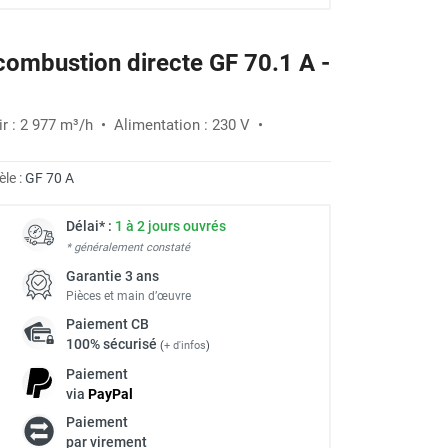
combustion directe GF 70.1 A -
ir : 2 977 m³/h • Alimentation : 230 V •
le :
GF 70 A
Délai* :
1 à 2 jours ouvrés
* généralement constaté
Garantie 3 ans
Pièces et main d’œuvre
Paiement
CB
100% sécurisé
(
+ d'infos
)
Paiement
via
Pay
Pal
Paiement
à
par virement