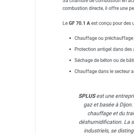
Sa chambre de combustion en acier
Jauge de réservoir - SPLUS
Chauffage FARM au gaz
combustion directe, il offre une p
Chauffage FARM au fioul
Chauffage d'atelier granulés / bois /
Le
GF 70.1 A
est conçu pour des u
carton
Chaudière fixe à eau
Chauffage ou préchauffage d
Aérotherme fixe mural
Protection antigel dans des a
Aérotherme électrique
Aérotherme au gaz
Séchage de béton ou de bâti
Aérotherme à eau chaude ou froide
Chauffage dans le secteur ag
Aérotherme au fioul
Aérotherme pompe à chaleur
(détente directe)
Chauffage mobile électrique, fioul et
SPLUS
est une entrepri
gaz
gaz et basée à Dijon.
Chauffage mobile électrique
chauffage et du trait
Chauffage électrique soufflant
déshumidification. La s
Chauffage haute température pour
étuvage industriel ou destruction
industriels, se distin