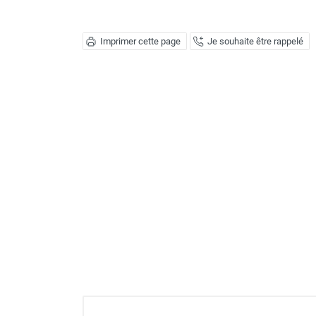
Déstratificateur ventilateur de
plafond
Déstratificateur industriel à pales
Imprimer cette page
Je souhaite être rappelé
Déstratificateur industriel caréné
Déstratificateur de plafond design
Déstratificateur Airius
VMC
Caisson d'Extraction VMC Collective
Caisson d'Extraction VMC tertiaire
Déshumidificateur d'air
Déshumidificateur mobile
professionnel
Déshumidificateur fixe
Déshumidificateur de maison et de
confort
Déshumidificateur à adsorption /
Déshydrateur
Humidificateur d'air
Purificateur d'air