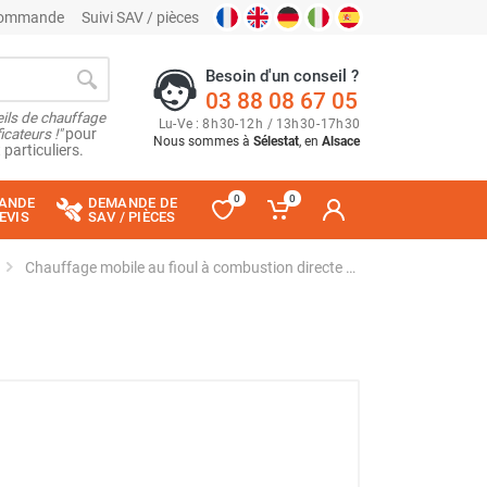
 commande
Suivi SAV / pièces
Besoin d'un conseil ?
03 88 08 67 05
ils de chauffage
Lu
-
Ve
: 8
h
30
-
12
h
/ 13
h
30
-
17
h
30
cateurs !"
pour
Nous sommes à
Sélestat
, en
Alsace
 particuliers.
0
0
ANDE
DEMANDE DE
EVIS
SAV / PIÈCES
Chauffage mobile au fioul à combustion directe GF 70.1 A - SPLUS