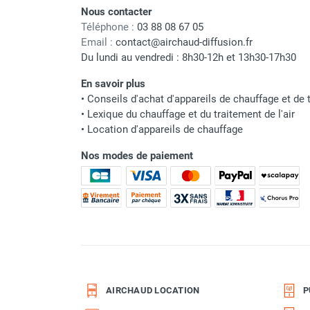
Origine
Nous contacter
Parasol chauffant et radiant
Téléphone :
03 88 08 67 05
infrarouge sur mât
Code EAN
Email :
contact@airchaud-diffusion.fr
Parasol chauffant à gaz
Du lundi au vendredi : 8h30-12h et 13h30-17h30
Parasol chauffant et radiant sur
Classement produit
mât électrique
En savoir plus
Chauffe terrasse aux pellets
•
Conseils d'achat d'appareils de chauffage et de t
•
Lexique du chauffage et du traitement de l'air
Chauffage infrarouge fixe mur et
•
Location d'appareils de chauffage
plafond
Chauffage radiant électrique
Nos modes de paiement
Chauffage Infrarouge électrique fixe
Panneau rayonnant
Lustre infrarouge électrique
suspendu
Réglette et cassette rayonnante
Chauffage tube radiant et radiant
lumineux au gaz
Chauffage radiant tube suspendu
AIRCHAUD LOCATION
P
au gaz