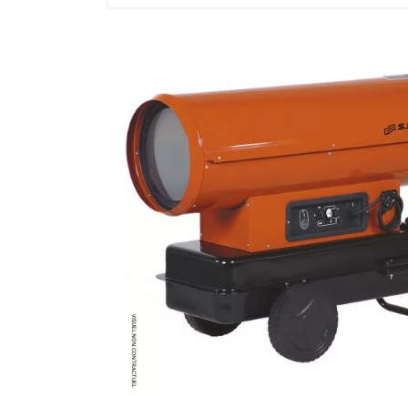
Brumisateur d'air
Coffret de brumisation
Ventilateur brumisateur
Ventilateur / extracteur d'air mobile
Brasseur d'air
Ventilateur fixe
Ventilateur industriel
Ventilateur de chantier
Ventilateur centrifuge
Ventilateur de sol
Ventilateur sur pied
Ventilateur de bureau
Ventilateur de table
Extracteur d'air mural
Extracteur d'air mural hélicoïde
Extracteur d'air mural centrifuge
Extracteur d'air mural ATEX
Extracteur d'air mural résidentiel