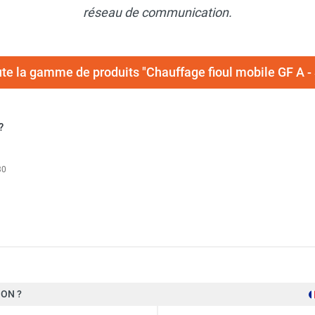
réseau de communication.
ute la gamme de produits "Chauffage fioul mobile GF A 
?
30
 combustion directe GF 70.1 A - SPLUS
ON ?
69,3 kW
 combustion directe GF 50.1 A - SPLUS