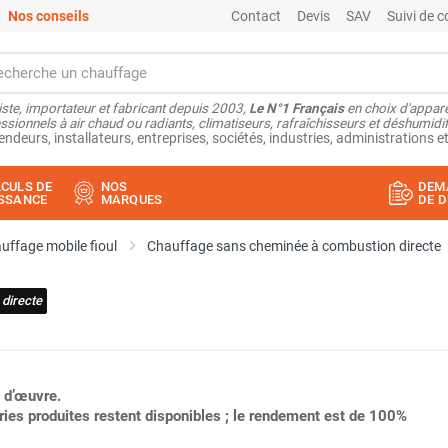
Nos conseils
Contact
Devis
SAV
Suivi de
ste, importateur et fabricant depuis 2003,
Le N°1 Français
en choix d'appare
ssionnels à air chaud ou radiants, climatiseurs, rafraîchisseurs et déshumidifi
endeurs, installateurs, entreprises, sociétés, industries, administrations et
CULS DE
NOS
DEM
SSANCE
MARQUES
DE D
uffage mobile fioul
Chauffage sans cheminée à combustion directe
directe
 d’œuvre.
ries produites restent disponibles ; le rendement est de 100%