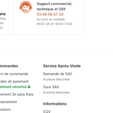
Support commercial,
technique et SAV
03 88 08 67 05
y
Pal
,
frais
,
Du lundi au vendredi :
dat
8h30-12h
et
13h30-17h30
o)
ommandes
Service Après-Vente
ivi de commande
Demande de SAV
et pièces détachées
des de paiement
iement sécurisé
Suivi SAV
et pièces détachées
iement 3x sans frais
nancement
Informations
vraison
CGV