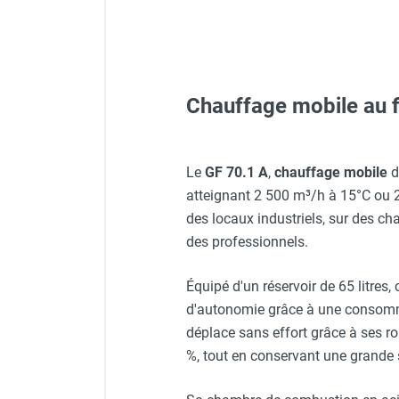
Neutraliseur d'odeur
Hygiène
Sèche-main et sèche-cheveux
Distributeur de savon
Chauffage fixe atelier
Chauffage mobile au f
Casque de protection blan
Chauffage d'atelier fixe au fioul et
GNR
Chauffage au fioul avec réservoir
Veste de chantier PE10J - T
Kit roues Ø250 mm - SPLUS
Le
GF 70.1 A
,
chauffage mobile
d
intégré
atteignant 2 500 m³/h à 15°C ou 2
Kit entretien GF 70.1.A - SP
Chauffage au fioul à raccorder sur
des locaux industriels, sur des c
citerne
Casque de protection gris
Thermostat TPFG - SPLUS
des professionnels.
Aérotherme au fioul
Transformateur d'allumage 
Chauffage polycombustible / huile
Équipé d'un réservoir de 65 litres,
Chauffage d'atelier fixe avec brûleur
Veste de chantier PE10J - 
Filtre réchauffeur fioul - SP
d'autonomie grâce à une consomma
gaz
déplace sans effort grâce à ses r
Chauffage d'atelier suspendu
Livraison TOP13 (lendemain
%, tout en conservant une grande s
Chauffage suspendu au fioul
Veste de chantier PE10J - 
Chauffage suspendu au gaz
Chauffage FARM