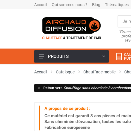
Accueil
Qui sommes-nous ?
Blog
Thématiques
"Grossi
profe
CHAUFFAGE
& TRAITEMENT DE L'AIR
rev
CAL
PRODUITS
PUI
Airchaud Location
Accueil
Catalogue
Chauffage mobile
Cha
Climatiseur
Climatiseur mobile
Retour vers
Chauffage sans cheminée à combustion 
Climatiseur mobile résidentiel et
tertiaire
Climatiseur fixe
A propos de ce produit :
Rafraîchisseur d'air
Ce matériel est garanti
3 ans
pièces et main
Rafraichisseur d'air mobile
Sans cheminée d'évacuation, toutes les calo
Rafraîchisseur d'air gainable
Fabrication européenne
Rafraichisseur d’air fixe