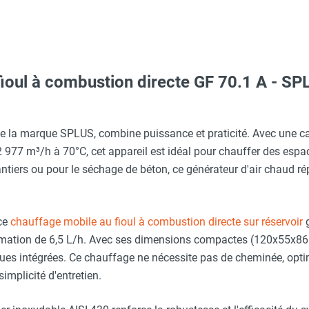
ioul à combustion directe GF 70.1 A - S
c avec protège-menton Smartguard PE 10H - HUSQVARNA
aille S - HUSQVARNA
e la marque SPLUS, combine puissance et praticité. Avec une cap
 977 m³/h à 70°C, cet appareil est idéal pour chauffer des esp
LUS
hantiers ou pour le séchage de béton, ce générateur d'air chaud 
 avec protège-menton Smartguard PE 10H - HUSQVARNA
- pour GF A/AC - SPLUS
 ce
chauffage mobile au fioul à combustion directe sur réservoir
g
Taille M - HUSQVARNA
LUS
tion de 6,5 L/h. Avec ses dimensions compactes (120x55x86 cm
oues intégrées. Ce chauffage ne nécessite pas de cheminée, opt
 du départ avant 13h) - SPLUS
implicité d'entretien.
Taille XL - HUSQVARNA