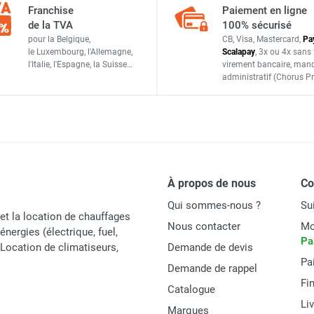
Franchise
Paiement en ligne
2 500 m³/h (à 15°C) et 2 977 m³/h (à 70°C)
de la TVA
100% sécurisé
 combustion directe GF 40.1 A - SPLUS
pour la Belgique,
CB, Visa, Mastercard,
Pa
6,5 L/h
le Luxembourg,
l'Allemagne,
Scalapay
,
3x ou 4x sans 
l'Italie,
l'Espagne,
la Suisse…
virement bancaire
, man
65L
administratif
(Chorus Pr
 combustion directe GF 20.1 A - SPLUS
230 V/2,81 A
120 x 55 x 86 cm
 combustion directe GF 110.1 A - SPLUS
58 kg
À propos de nous
C
Qui sommes-nous ?
Su
et la location de chauffages
Nous contacter
Mo
énergies (électrique, fuel,
SPLUS
Pa
t Location de climatiseurs,
Demande de devis
Pa
2312305
Demande de rappel
Fi
Catalogue
GF 70 A
Li
Marques