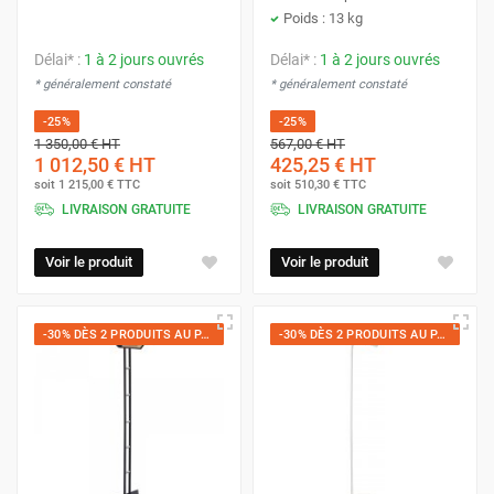
Poids : 13 kg
Délai* :
1 à 2 jours ouvrés
Délai* :
1 à 2 jours ouvrés
* généralement constaté
* généralement constaté
-25%
-25%
1 350,00 €
HT
567,00 €
HT
1 012,50 €
HT
425,25 €
HT
soit
1 215,00 €
TTC
soit
510,30 €
TTC
LIVRAISON GRATUITE
LIVRAISON GRATUITE
Voir le produit
Voir le produit
-30% DÈS 2 PRODUITS AU PANIER
-30% DÈS 2 PRODUITS AU PANIER