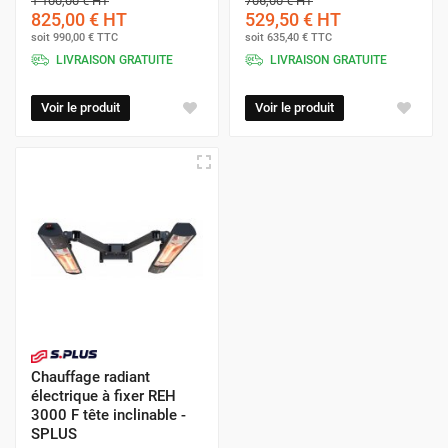
1 100,00 €
HT
706,00 €
HT
825,00 €
HT
529,50 €
HT
soit
990,00 €
TTC
soit
635,40 €
TTC
LIVRAISON GRATUITE
LIVRAISON GRATUITE
Voir le produit
Voir le produit
Chauffage radiant
électrique à fixer REH
3000 F tête inclinable -
SPLUS