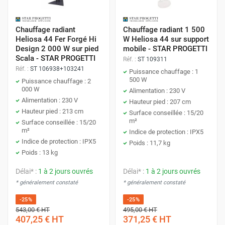
Chauffage radiant
Chauffage radiant 1 500
Heliosa 44 Fer Forgé Hi
W Heliosa 44 sur support
Design 2 000 W sur pied
mobile - STAR PROGETTI
Scala - STAR PROGETTI
Réf. :
ST 109311
Réf. :
ST 106938+103241
Puissance chauffage : 1
500 W
Puissance chauffage : 2
000 W
Alimentation : 230 V
Alimentation : 230 V
Hauteur pied : 207 cm
Hauteur pied : 213 cm
Surface conseillée : 15/20
m²
Surface conseillée : 15/20
m²
Indice de protection : IPX5
Indice de protection : IPX5
Poids : 11,7 kg
Poids : 13 kg
Délai* :
1 à 2 jours ouvrés
Délai* :
1 à 2 jours ouvrés
* généralement constaté
* généralement constaté
-25%
-25%
543,00 €
HT
495,00 €
HT
407,25 €
HT
371,25 €
HT