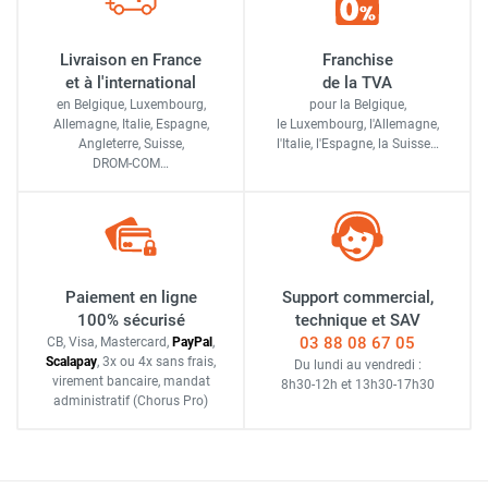
Livraison en France
Franchise
et à l'international
de la TVA
en Belgique, Luxembourg,
pour la Belgique,
Allemagne, Italie, Espagne,
le Luxembourg,
l'Allemagne,
Angleterre, Suisse,
l'Italie,
l'Espagne,
la Suisse…
DROM-COM…
Paiement en ligne
Support commercial,
100% sécurisé
technique et SAV
03 88 08 67 05
CB, Visa, Mastercard,
Pay
Pal
,
Scalapay
,
3x ou 4x sans frais
,
Du lundi au vendredi :
virement bancaire
, mandat
8h30-12h
et
13h30-17h30
administratif
(Chorus Pro)