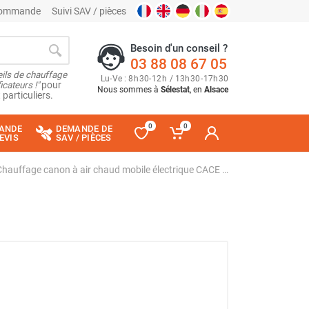
 commande
Suivi SAV / pièces
Besoin d'un conseil ?
03 88 08 67 05
ils de chauffage
Lu
-
Ve
: 8
h
30
-
12
h
/ 13
h
30
-
17
h
30
cateurs !"
pour
Nous sommes à
Sélestat
, en
Alsace
 particuliers.
0
0
ANDE
DEMANDE DE
EVIS
SAV / PIÈCES
Chauffage canon à air chaud mobile électrique CACE 10 - SPLUS