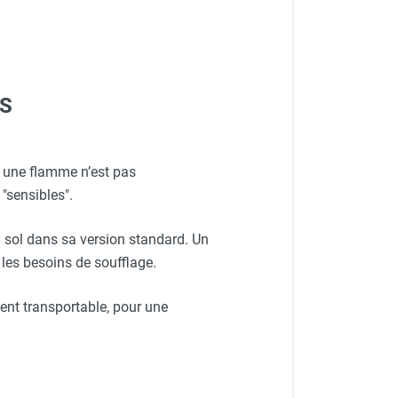
US
0 mm - Long 10 m - SEMA
ù une flamme n’est pas
"sensibles".
u sol dans sa version standard. Un
 les besoins de soufflage.
ent transportable, pour une
OM