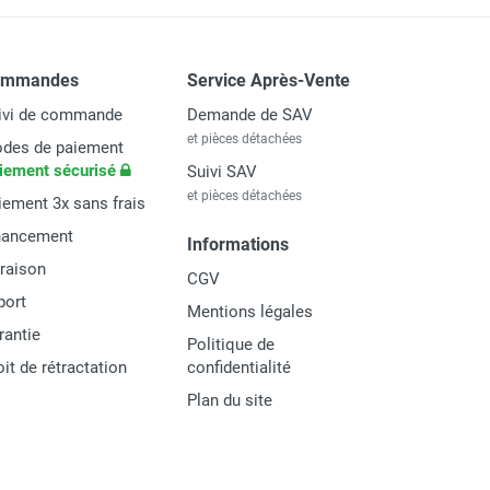
ommandes
Service Après-Vente
ivi de commande
Demande de SAV
et pièces détachées
des de paiement
iement sécurisé
Suivi SAV
et pièces détachées
iement 3x sans frais
nancement
Informations
vraison
CGV
port
Mentions légales
rantie
Politique de
oit de rétractation
confidentialité
Plan du site