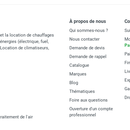
d mobile électrique CACE 22 - SPLUS
SPLUS
À propos de nous
C
Qui sommes-nous ?
Su
2101565
et la location de chauffages
Nous contacter
Mo
énergies (électrique, fuel,
CACE 10
Pa
t Location de climatiseurs,
Demande de devis
Pa
Italie
Demande de rappel
Fi
Catalogue
3662711000105
Li
Marques
MATERIEL
Ex
Blog
Ga
Thématiques
Dr
Foire aux questions
Ouverture d'un compte
professionnel
raitement de l'air