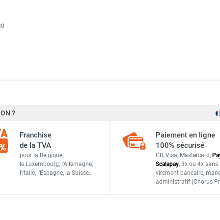
30
d mobile électrique CACE 4 - SPLUS
ON ?
6,6/10 kW
d mobile électrique CACE 10 - SPLUS
Franchise
Paiement en ligne
1 500 m³/h (à 15°C) et 1 786 m³/h (à 70°C)
de la TVA
100% sécurisé
pour la Belgique,
CB, Visa, Mastercard,
Pa
48,3°C
le Luxembourg,
l'Allemagne,
Scalapay
,
3x ou 4x sans 
d mobile électrique CACE 3 - SPLUS
l'Italie,
l'Espagne,
la Suisse…
virement bancaire
, man
400 V/13,5 A (sans neutre)
administratif
(Chorus Pr
68 dBa
d mobile électrique CACE 30 - SPLUS