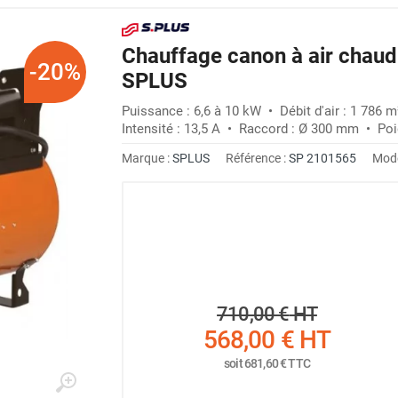
Chauffage canon à air chaud
-20%
SPLUS
Puissance : 6,6 à 10 kW • Débit d'air : 1 786 
Intensité : 13,5 A • Raccord : Ø 300 mm • Poi
Marque :
SPLUS
Référence :
SP 2101565
Modè
710,00 €
HT
568,00 €
HT
soit
681,60 €
TTC