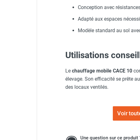
Conception avec résistances
Chauffage FARM au gaz
Chauffage FARM au fioul
Adapté aux espaces nécessit
Chauffage d'atelier granulés / bois /
carton
Modèle standard au sol avec 
Chaudière fixe à eau
Aérotherme fixe mural
Aérotherme électrique
Utilisations consei
Aérotherme au gaz
Aérotherme à eau chaude ou froide
Le
chauffage mobile CACE 10
con
Aérotherme au fioul
élevage. Son efficacité se prête a
Aérotherme pompe à chaleur
des locaux ventilés.
(détente directe)
Chauffage mobile électrique, fioul et
gaz
Chauffage mobile électrique
Voir tou
Chauffage électrique soufflant
Chauffage haute température pour
étuvage industriel ou destruction
Une question sur ce produit 