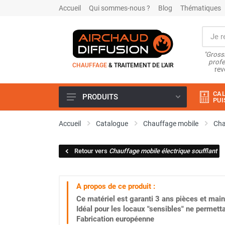
Accueil
Qui sommes-nous ?
Blog
Thématiques
"Grossi
profe
CHAUFFAGE
& TRAITEMENT DE L'AIR
rev
CAL
PRODUITS
PUI
Airchaud Location
Accueil
Catalogue
Chauffage mobile
Cha
Climatiseur
Climatiseur mobile
Retour vers
Chauffage mobile électrique soufflant
Climatiseur mobile résidentiel et
tertiaire
Climatiseur fixe
A propos de ce produit :
Rafraîchisseur d'air
Ce matériel est garanti
3 ans
pièces et main
Rafraichisseur d'air mobile
Idéal pour les locaux "sensibles" ne permett
Rafraîchisseur d'air gainable
Fabrication européenne
Rafraichisseur d’air fixe