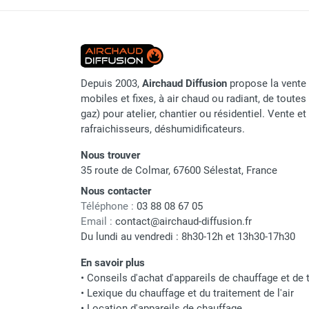
Chaudière mobile à eau
Chauffage mobile au bois
Chauffage canon à air chau
Gaine pour chauffage mobile
Marque
Chauffage pour serre et bâtiment
Référence fournisseur
d'élevage
Depuis 2003,
Airchaud Diffusion
propose la vente 
Chauffage FARM au gaz
mobiles et fixes, à air chaud ou radiant, de toutes 
Nom du modèle
Chauffage FARM au fioul
gaz) pour atelier, chantier ou résidentiel. Vente e
Chauffage mobile au gaz rayonnant
rafraichisseurs, déshumidificateurs.
Origine
Rideau d'air et rideau rayonnant
Nous trouver
Rideau d'air chaud
Code EAN
35 route de Colmar, 67600 Sélestat, France
Rideau d'air chaud électrique
Classement produit
Nous contacter
Rideau d'air chaud encastrable
Téléphone :
03 88 08 67 05
Rideau d'air eau chaude
Email :
contact@airchaud-diffusion.fr
Rideau d'air chaud pour pompe à
Du lundi au vendredi : 8h30-12h et 13h30-17h30
chaleur
Rideau d'air pour portes tournantes
En savoir plus
Rideau d'air ambiant
•
Conseils d'achat d'appareils de chauffage et de t
Rideau d'air froid
•
Lexique du chauffage et du traitement de l'air
Rideau isolant thermique
•
Location d'appareils de chauffage