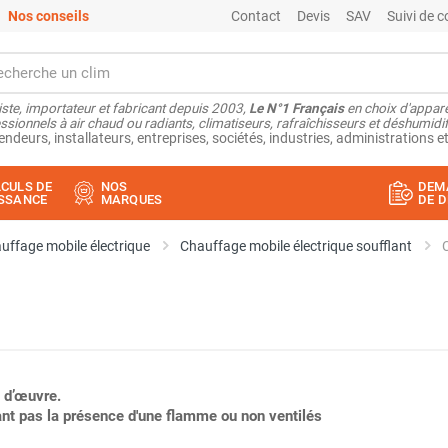
Nos conseils
Contact
Devis
SAV
Suivi de
ste, importateur et fabricant depuis 2003,
Le N°1 Français
en choix d'appare
ssionnels à air chaud ou radiants, climatiseurs, rafraîchisseurs et déshumidifi
endeurs, installateurs, entreprises, sociétés, industries, administrations et
CULS DE
NOS
DEM
SSANCE
MARQUES
DE D
uffage mobile électrique
Chauffage mobile électrique soufflant
 d’œuvre.
ant pas la présence d'une flamme ou non ventilés