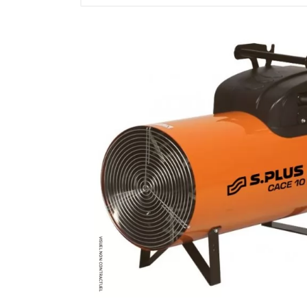
Brumisateur d'air
Coffret de brumisation
Ventilateur brumisateur
Ventilateur / extracteur d'air mobile
Brasseur d'air
Ventilateur fixe
Ventilateur industriel
Ventilateur de chantier
Ventilateur centrifuge
Ventilateur de sol
Ventilateur sur pied
Ventilateur de bureau
Ventilateur de table
Extracteur d'air mural
Extracteur d'air mural hélicoïde
Extracteur d'air mural centrifuge
Extracteur d'air mural ATEX
Extracteur d'air mural résidentiel