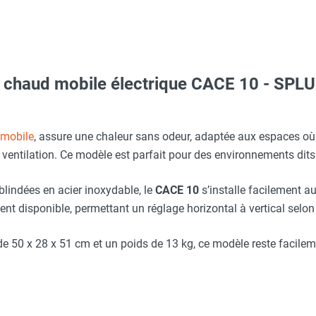
r chaud mobile électrique CACE 10 - SPL
Taille M - HUSQVARNA
erre-tête réglable - HUSQVARNA
renforcée NF - M1 VTR Haute température - Pour ERP - Diam 31
 mobile
, assure une chaleur sans odeur, adaptée aux espaces o
entilation. Ce modèle est parfait pour des environnements dits 
aille S - HUSQVARNA
 la gaine - Ø 300 mm - SPLUS
blindées en acier inoxydable, le
CACE 10
s’installe facilement a
ment disponible, permettant un réglage horizontal à vertical selon
 avec protège-menton Smartguard PE 10H - HUSQVARNA
ssable pour rallonge - HEATCOM
50 x 28 x 51 cm et un poids de 13 kg, ce modèle reste facilem
Taille XL - HUSQVARNA
obuste longueur 20m - Section Ø5x2,5 mm² - 400V 16 A - HEATC