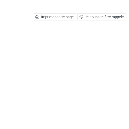
Déstratificateur ventilateur de
plafond
Déstratificateur industriel à pales
Imprimer cette page
Je souhaite être rappelé
Déstratificateur industriel caréné
Déstratificateur de plafond design
Déstratificateur Airius
VMC
Caisson d'Extraction VMC Collective
Caisson d'Extraction VMC tertiaire
Déshumidificateur d'air
Déshumidificateur mobile
professionnel
Déshumidificateur fixe
Déshumidificateur de maison et de
confort
Déshumidificateur à adsorption /
Déshydrateur
Humidificateur d'air
Purificateur d'air