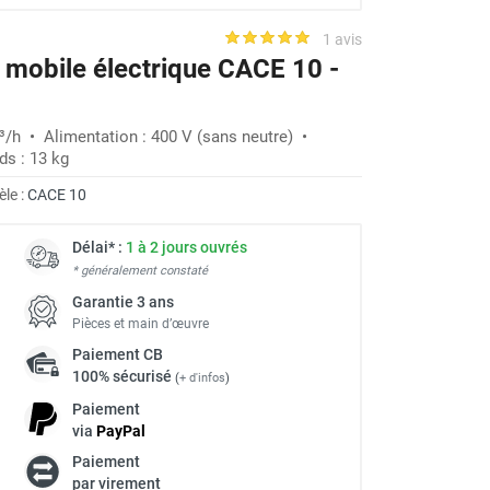
1 avis
 mobile électrique CACE 10 -
m³/h • Alimentation : 400 V (sans neutre) •
ds : 13 kg
le :
CACE 10
Délai* :
1 à 2 jours ouvrés
* généralement constaté
Garantie 3 ans
Pièces et main d’œuvre
Paiement
CB
100% sécurisé
(
+ d'infos
)
Paiement
via
Pay
Pal
Paiement
par virement