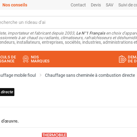
Nos conseils
Contact
Devis
SAV
Suivi de
ste, importateur et fabricant depuis 2003,
Le N°1 Français
en choix d'appare
ssionnels à air chaud ou radiants, climatiseurs, rafraîchisseurs et déshumidifi
endeurs, installateurs, entreprises, sociétés, industries, administrations et
CULS DE
NOS
DEM
SSANCE
MARQUES
DE D
uffage mobile fioul
Chauffage sans cheminée à combustion directe
directe
 d’œuvre.