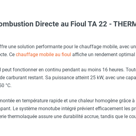
ombustion Directe au Fioul TA 22 - THE
ARNA
Taille M - HUSQVARNA
fre une solution performante pour le chauffage mobile, avec un
ecte. Ce
chauffage mobile au fioul
affiche un rendement optimal
roi en polyéthylène - THERMOBILE
O - HUSQVARNA
itres avec réservoir intérieur en PEHD - THERMOBILE
, il peut fonctionner en continu pendant au moins 16 heures. Tou
e commercial peut vous accompagner.
 de carburant restant. Sa puissance atteint 25 kW, avec une capa
(PDF)
50 °C.
aille S - HUSQVARNA
 litres avec réservoir intérieur en PEHD - THERMOBILE
montée en température rapide et une chaleur homogène grâce 
mpant. Le système monotube intégré prévient efficacement les p
c avec protège-menton Smartguard PE 10H - HUSQVARNA
t pour TA 22 - THERMOBILE
serie thermolaquée assure une durabilité accrue, tandis que le cou
pareil) - THERMOBILE