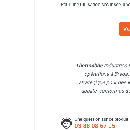
punaises de lit
Pour une utilisation sécurisée, un
Chauffage électrique infrarouge
Chauffage électrique par convection
Chauffage mobile au fioul et GNR
Vo
Chauffage fioul soufflant avec
cheminée et réservoir intégré
Chauffage fioul soufflant avec
cheminée à raccorder sur citerne
Chauffage fioul soufflant sans
cheminée à combustion directe
Thermobile
Industries 
Chauffage fioul
opérations à Breda,
infrarouge/rayonnant
stratégique pour des l
Chauffage mobile au gaz propane /
qualité, conformes a
butane
Chauffage mobile au gaz à
combustion directe
Chauffage mobile au gaz à
Une question sur ce produit 
combustion indirecte
03 88 08 67 05
Chauffage mobile au gaz rayonnant