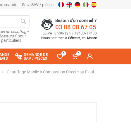
 commande
Suivi SAV / pièces
Besoin d'un conseil ?
03 88 08 67 05
ils de chauffage
Lu
-
Ve
: 8
h
30
-
12
h
/ 13
h
30
-
17
h
30
cateurs !"
pour
Nous sommes à
Sélestat
, en
Alsace
 particuliers.
0
0
ANDE
DEMANDE DE
EVIS
SAV / PIÈCES
Chauffage Mobile à Combustion Directe au Fioul TA 22 - THERMOBILE