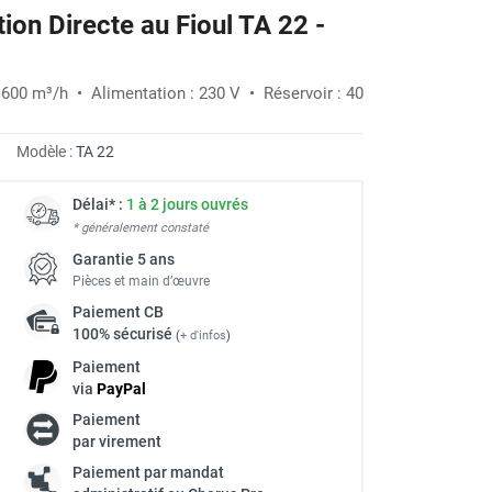
on Directe au Fioul TA 22 -
-28%
 600 m³/h • Alimentation : 230 V • Réservoir : 40
Modèle :
TA 22
Délai* :
1 à 2 jours ouvrés
* généralement constaté
Garantie 5 ans
Pièces et main d’œuvre
Paiement
CB
100% sécurisé
(
+ d'infos
)
Paiement
via
Pay
Pal
Paiement
à
par virement
Paiement par mandat