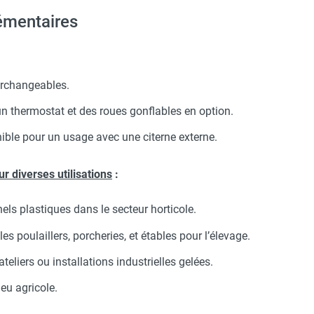
 TA 22 - THERMOBILE
émentaires
rchangeables.
 thermostat et des roues gonflables en option.
ible pour un usage avec une citerne externe.
r diverses utilisations
:
els plastiques dans le secteur horticole.
es poulaillers, porcheries, et étables pour l’élevage.
eliers ou installations industrielles gelées.
eu agricole.