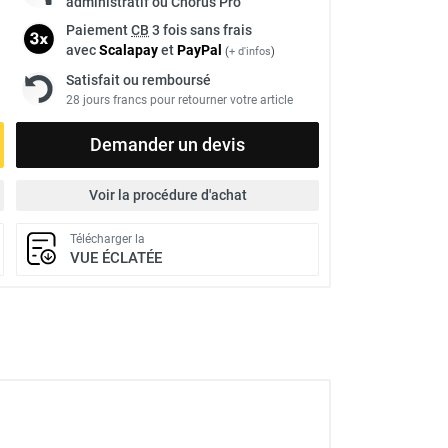
administratif ou Chorus Pro
Paiement
CB
3 fois sans frais
avec
Scalapay
et
Pay
Pal
(
+ d'infos
)
Satisfait ou remboursé
28 jours francs pour retourner votre article
Demander un devis
Voir la procédure d'achat
Télécharger la
VUE ÉCLATÉE