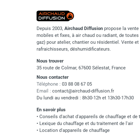
Parasol chauffant et radiant
Jauge du réservoir
infrarouge sur mât
Parasol chauffant à gaz
Prise coupe thermostat fem.
Depuis 2003,
Airchaud Diffusion
propose la vente 
Parasol chauffant et radiant sur
Dimensions (L x l x H)
mobiles et fixes, à air chaud ou radiant, de toutes 
mât électrique
gaz) pour atelier, chantier ou résidentiel. Vente e
Chauffe terrasse aux pellets
Poids brut
rafraichisseurs, déshumidificateurs.
Chauffage infrarouge fixe mur et
plafond
Nous trouver
Chauffage radiant électrique
35 route de Colmar, 67600 Sélestat, France
Chauffage Infrarouge électrique fixe
Nous contacter
Panneau rayonnant
Marque
Téléphone :
03 88 08 67 05
Lustre infrarouge électrique
Email :
contact@airchaud-diffusion.fr
Référence fournisseur
suspendu
Du lundi au vendredi : 8h30-12h et 13h30-17h30
Réglette et cassette rayonnante
Nom du modèle
En savoir plus
Chauffage tube radiant et radiant
•
Conseils d'achat d'appareils de chauffage et de t
lumineux au gaz
Classement produit
•
Lexique du chauffage et du traitement de l'air
Chauffage radiant tube suspendu
•
Location d'appareils de chauffage
au gaz