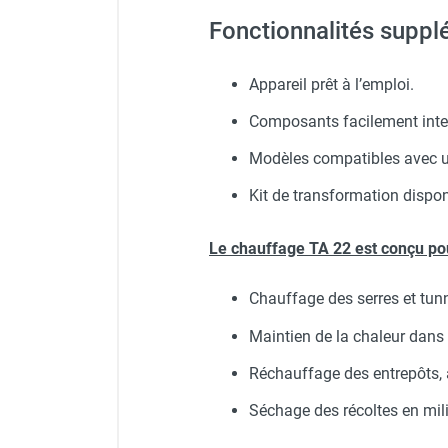
Gicleur 0.60 USG 70° pour
Chauffage FARM au gaz
Fonctionnalités suppl
Chauffage FARM au fioul
Chauffage d'atelier granulés / bois /
Appareil prêt à l’emploi.
carton
Chaudière fixe à eau
Composants facilement inte
Aérotherme fixe mural
Modèles compatibles avec un
Aérotherme électrique
Aérotherme au gaz
Kit de transformation dispon
Aérotherme à eau chaude ou froide
Aérotherme au fioul
Le chauffage TA 22 est conçu pou
Aérotherme pompe à chaleur
(détente directe)
Chauffage des serres et tunn
Chauffage mobile électrique, fioul et
gaz
Maintien de la chaleur dans l
Chauffage mobile électrique
Réchauffage des entrepôts, at
Chauffage électrique soufflant
Chauffage haute température pour
Séchage des récoltes en mili
étuvage industriel ou destruction