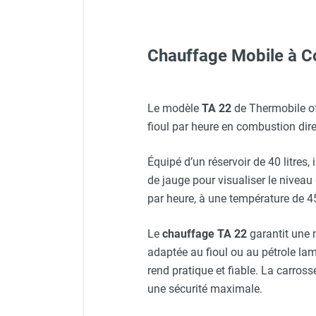
Neutraliseur d'odeur
Hygiène
Sèche-main et sèche-cheveux
Chauffage Mobile à C
Gants classiques - HUSQV
Distributeur de savon
Chauffage fixe atelier
Chauffage d'atelier fixe au fioul et
Veste de chantier PE10J - 
Le modèle
TA 22
de Thermobile of
GNR
fioul par heure en combustion dir
Cuve 2000 Litres double pa
Chauffage au fioul avec réservoir
intégré
Lunettes de protection PR
Cuve acier mobile VET 700 l
Équipé d’un réservoir de 40 litres
Chauffage au fioul à raccorder sur
Besoin d’aide ? Notre servic
de jauge pour visualiser le niveau
citerne
Télécharger la vue éclatée 
Aérotherme au fioul
par heure, à une température de 4
Veste de chantier PE10J - T
Cuve acier mobile VET 1 000
Chauffage polycombustible / huile
Chauffage d'atelier fixe avec brûleur
Le
chauffage TA 22
garantit une 
gaz
adaptée au fioul ou au pétrole la
Casque de protection blan
Thermostat refroidissemen
Chauffage d'atelier suspendu
rend pratique et fiable. La carros
Chauffage suspendu au fioul
une sécurité maximale.
Prise coupe circuit (sur ap
Chauffage suspendu au gaz
Chauffage FARM