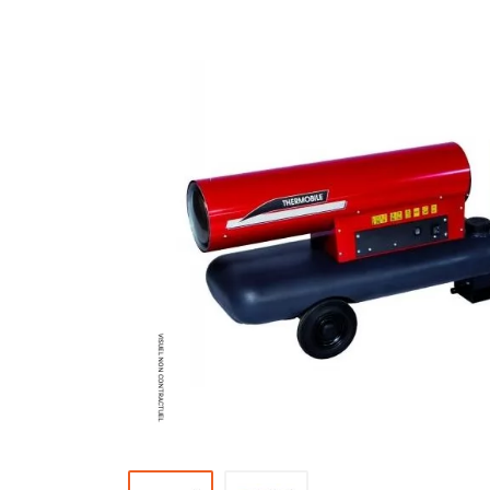
Brumisateur d'air
Coffret de brumisation
Ventilateur brumisateur
Ventilateur / extracteur d'air mobile
Brasseur d'air
Ventilateur fixe
Ventilateur industriel
Ventilateur de chantier
Ventilateur centrifuge
Ventilateur de sol
Ventilateur sur pied
Ventilateur de bureau
Ventilateur de table
Extracteur d'air mural
Extracteur d'air mural hélicoïde
Extracteur d'air mural centrifuge
Extracteur d'air mural ATEX
Extracteur d'air mural résidentiel