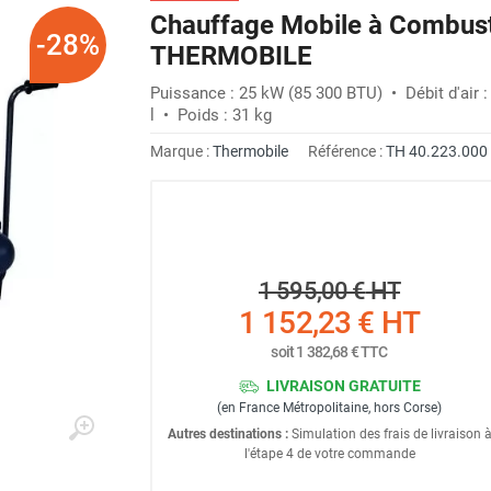
Chauffage Mobile à Combusti
-28%
THERMOBILE
Puissance : 25 kW (85 300 BTU) • Débit d'air :
l • Poids : 31 kg
Marque :
Thermobile
Référence :
TH 40.223.000
1 595,00 €
HT
1 152,23 €
HT
soit
1 382,68 €
TTC
LIVRAISON GRATUITE
(en France Métropolitaine, hors Corse)
Autres destinations :
Simulation des frais de livraison 
l'étape 4 de votre commande