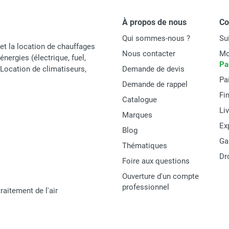
Sans
À propos de nous
C
Avec
Qui sommes-nous ?
Su
et la location de chauffages
Nous contacter
Mo
119 x 48 x 60 cm
énergies (électrique, fuel,
Pa
t Location de climatiseurs,
Demande de devis
31 kg
Pa
Demande de rappel
Fi
Catalogue
Li
Marques
Ex
Blog
Thermobile
Ga
Thématiques
Dr
40.223.000
Foire aux questions
Ouverture d'un compte
TA 22
professionnel
raitement de l'air
MATERIEL