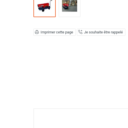
Déstratificateur ventilateur de
plafond
Déstratificateur industriel à pales
Déstratificateur industriel caréné
Déstratificateur de plafond design
Imprimer cette page
Je souhaite être rappelé
Déstratificateur Airius
VMC
Caisson d'Extraction VMC Collective
Caisson d'Extraction VMC tertiaire
Déshumidificateur d'air
Déshumidificateur mobile
professionnel
Déshumidificateur fixe
Déshumidificateur de maison et de
confort
Déshumidificateur à adsorption /
Déshydrateur
Humidificateur d'air
Purificateur d'air