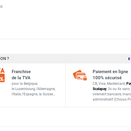
30
ion Directe au Fioul avec roues gonflables TA 22-P - THERMO
ON ?
25 kW
tion Directe au Fioul TA 80 - THERMOBILE
Franchise
Paiement en ligne
600 m³/h
de la TVA
100% sécurisé
tion Directe au Fioul TA 22 - THERMOBILE
pour la Belgique,
CB, Visa, Mastercard,
Pa
1,0 A
le Luxembourg,
l'Allemagne,
Scalapay
,
3x ou 4x sans 
l'Italie,
l'Espagne,
la Suisse…
virement bancaire
, man
2,5 l/h
administratif
(Chorus Pr
tion Directe au Fioul TA 30 - THERMOBILE
Fioul/gasoil - Pétrole lampant - HVO
tion Directe au Fioul TA 40 - THERMOBILE
40 litres