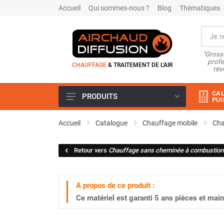
Accueil
Qui sommes-nous ?
Blog
Thématiques
"Grossi
profe
CHAUFFAGE
& TRAITEMENT DE L'AIR
rev
CAL
PRODUITS
PUI
Airchaud Location
Accueil
Catalogue
Chauffage mobile
Cha
Climatiseur
Climatiseur mobile
Retour vers
Chauffage sans cheminée à combustion 
Climatiseur mobile résidentiel et
tertiaire
Climatiseur fixe
A propos de ce produit :
Rafraîchisseur d'air
Ce matériel est garanti
5 ans
pièces et main
Rafraichisseur d'air mobile
Rafraîchisseur d'air gainable
Rafraichisseur d’air fixe