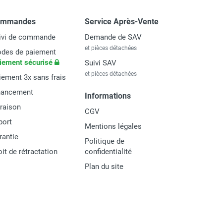
ommandes
Service Après-Vente
ivi de commande
Demande de SAV
et pièces détachées
des de paiement
iement sécurisé
Suivi SAV
et pièces détachées
iement 3x sans frais
nancement
Informations
vraison
CGV
port
Mentions légales
rantie
Politique de
oit de rétractation
confidentialité
Plan du site