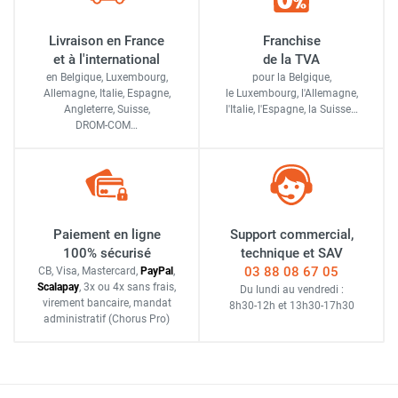
Livraison en France
Franchise
et à l'international
de la TVA
en Belgique, Luxembourg,
pour la Belgique,
Allemagne, Italie, Espagne,
le Luxembourg,
l'Allemagne,
Angleterre, Suisse,
l'Italie,
l'Espagne,
la Suisse…
DROM-COM…
Paiement en ligne
Support commercial,
100% sécurisé
technique et SAV
03 88 08 67 05
CB, Visa, Mastercard,
Pay
Pal
,
Scalapay
,
3x ou 4x sans frais
,
Du lundi au vendredi :
virement bancaire
, mandat
8h30-12h
et
13h30-17h30
administratif
(Chorus Pro)