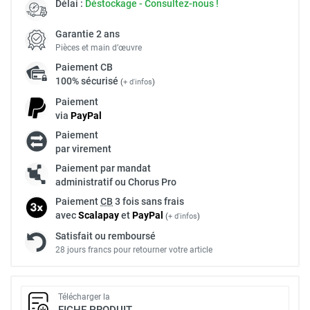
Délai :
Déstockage - Consultez-nous !
Garantie 2 ans
Pièces et main d’œuvre
Paiement
CB
100% sécurisé
(
+ d'infos
)
Paiement
via
Pay
Pal
Paiement
par virement
Paiement par mandat
administratif ou Chorus Pro
Paiement
CB
3 fois sans frais
avec
Scalapay
et
Pay
Pal
(
+ d'infos
)
Satisfait ou remboursé
28 jours francs pour retourner votre article
Télécharger la
FICHE PRODUIT