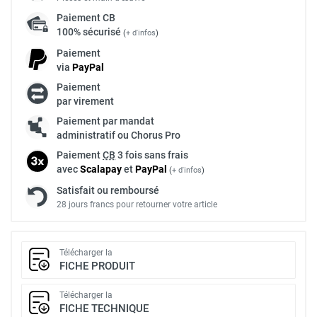
Paiement
CB
100% sécurisé
(
+ d'infos
)
Paiement
via
Pay
Pal
Paiement
par virement
Paiement par mandat
administratif ou Chorus Pro
Paiement
CB
3 fois sans frais
avec
Scalapay
et
Pay
Pal
(
+ d'infos
)
Satisfait ou remboursé
28 jours francs pour retourner votre article
Télécharger la
FICHE PRODUIT
Télécharger la
FICHE TECHNIQUE