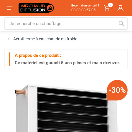
0
Besoin d'un conseil ?
03 88 08 67 05
Aérotherme à eau chaude ou froide
A propos de ce produit :
Ce matériel est garanti
5 ans
pièces et main d’œuvre.
-30%