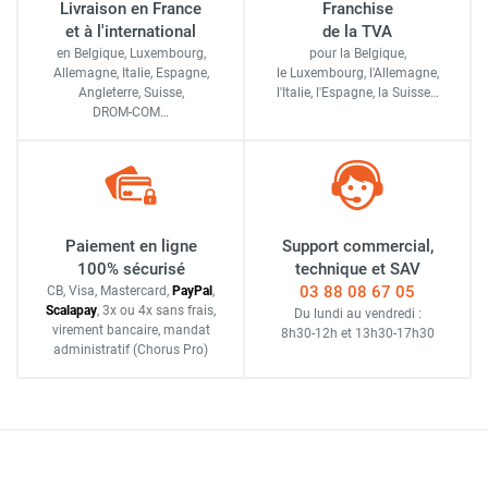
Livraison en France
Franchise
et à l'international
de la TVA
en Belgique, Luxembourg,
pour la Belgique,
Allemagne, Italie, Espagne,
le Luxembourg,
l'Allemagne,
Angleterre, Suisse,
l'Italie,
l'Espagne,
la Suisse…
DROM-COM…
Paiement en ligne
Support commercial,
100% sécurisé
technique et SAV
03 88 08 67 05
CB, Visa, Mastercard,
Pay
Pal
,
Scalapay
,
3x ou 4x sans frais
,
Du lundi au vendredi :
virement bancaire
, mandat
8h30-12h
et
13h30-17h30
administratif
(Chorus Pro)