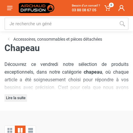
0
Besoin d'un conseil ?
03 88 08 67 05
Accessoires, consommables et pièces détachées
Chapeau
Découvrez ce vendredi notre sélection de produits
exceptionnels, dans notre catégorie
chapeau
, où chaque
article a été soigneusement choisi pour répondre à vos
besoins avec précision. C'est pour cela que nous avons
sélectionné la marque
S&P France / Unelvent
.
Lire la suite
Notre engagement à offrir
les meilleurs prix du marché
est
inébranlable, garantissant que vous bénéficierez d'offres
inégalées à chaque visite. De plus, nous comprenons