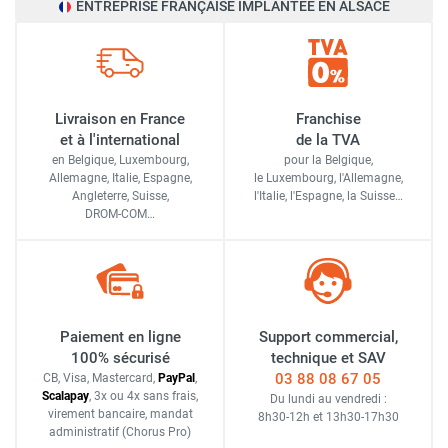
ENTREPRISE FRANÇAISE IMPLANTÉE EN ALSACE
Livraison en France
Franchise
et à l'international
de la TVA
en Belgique, Luxembourg,
pour la Belgique,
Allemagne, Italie, Espagne,
le Luxembourg,
l'Allemagne,
Angleterre, Suisse,
l'Italie,
l'Espagne,
la Suisse…
DROM-COM…
Paiement en ligne
Support commercial,
100% sécurisé
technique et SAV
03 88 08 67 05
CB, Visa, Mastercard,
Pay
Pal
,
Scalapay
,
3x ou 4x sans frais
,
Du lundi au vendredi :
virement bancaire
, mandat
8h30-12h
et
13h30-17h30
administratif
(Chorus Pro)