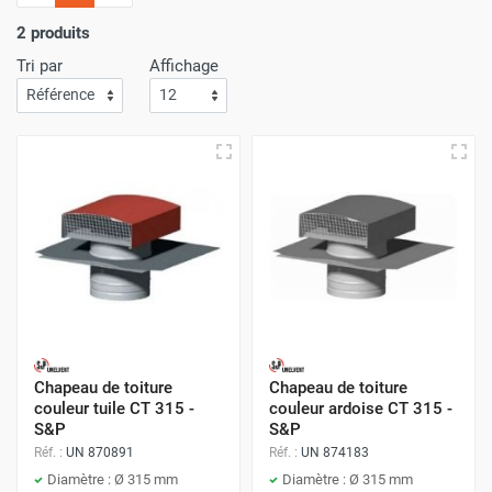
l'importance
d'un service de livraison rapide
! C'est
pourquoi nous nous assurons que votre commande arrive
2 produits
à votre porte avec
la plus grande efficacité
.
Tri par
Affichage
Faites vos achats sur Airchaud Diffusion pour une
expérience où l'excellence et la vitesse de livraison s'allient
à l'avantage de prix compétitifs.
Chapeau de toiture
Chapeau de toiture
couleur tuile CT 315 -
couleur ardoise CT 315 -
S&P
S&P
Réf. :
UN 870891
Réf. :
UN 874183
Diamètre : Ø 315 mm
Diamètre : Ø 315 mm